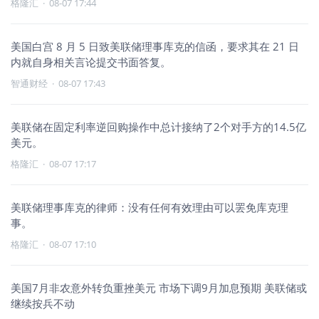
格隆汇
·
08-07 17:44
美国白宫 8 月 5 日致美联储理事库克的信函，要求其在 21 日
内就自身相关言论提交书面答复。
智通财经
·
08-07 17:43
美联储在固定利率逆回购操作中总计接纳了2个对手方的14.5亿
美元。
格隆汇
·
08-07 17:17
美联储理事库克的律师：没有任何有效理由可以罢免库克理
事。
格隆汇
·
08-07 17:10
美国7月非农意外转负重挫美元 市场下调9月加息预期 美联储或
继续按兵不动