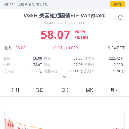
P即可免费查看实时行情。
关闭
VGSH
美国短期国债ETF-Vanguard
休市中
08-07 16:00:00 EDT
58.07
+0.09
+0.16%
盘后
58.08
+0.01
+0.02%
19:34 EDT
最高
58.08
最低
58.05
成交量
222.42万
今开
58.07
昨收
57.98
日振幅
0.05%
总市值
301.68亿
流通市值
301.68亿
总股本
5.20亿
成交额
1.29亿
换手率
0.43%
流通股本
5.20亿
市净率
--
ROE
--
每股收益
0.00
分时
五日
日K
周K
月K
52周最高
59.01
52周最低
57.95
市盈率
--
股息
2.21
股息收益率
0.04
ROA
--