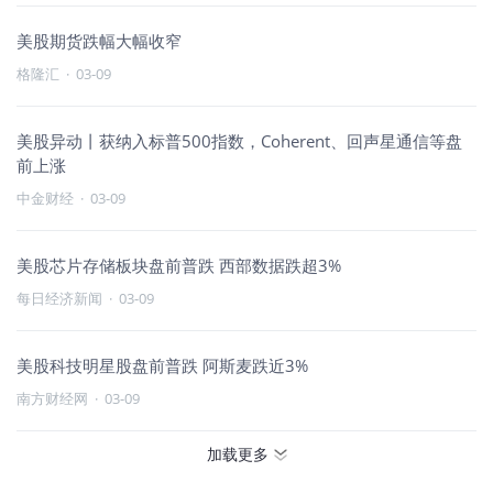
美股期货跌幅大幅收窄
格隆汇
·
03-09
美股异动丨获纳入标普500指数，Coherent、回声星通信等盘
前上涨
中金财经
·
03-09
美股芯片存储板块盘前普跌 西部数据跌超3%
每日经济新闻
·
03-09
美股科技明星股盘前普跌 阿斯麦跌近3%
南方财经网
·
03-09
加载更多