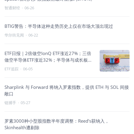
智通财经
·
06-26
BTIG警告：半导体这种走势历史上仅在市场大顶出现过
华尔街见闻
·
06-22
ETF日报｜2倍做空IonQ ETF涨近27%；三倍
做空半导体ETF涨近32%；半导体与成长板块
重挫
ETF追踪
·
06-05
Sharplink 与 Forward 将纳入罗素指数，提供 ETH 与 SOL 间接
敞口
链捕手
·
05-27
罗素3000种小型股指数半年度调整：Reed's获纳入，
Skinhealth遭剔除