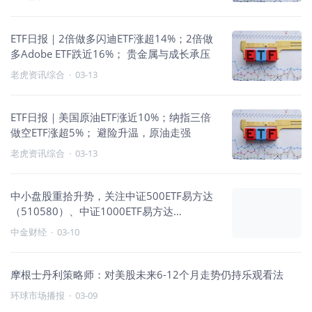
ETF日报｜2倍做多闪迪ETF涨超14%；2倍做
多Adobe ETF跌近16%； 贵金属与成长承压
老虎资讯综合
·
03-13
ETF日报｜美国原油ETF涨近10%；纳指三倍
做空ETF涨超5%； 避险升温，原油走强
老虎资讯综合
·
03-13
中小盘股重拾升势，关注中证500ETF易方达
（510580）、中证1000ETF易方达
（159633）投资价值
中金财经
·
03-10
摩根士丹利策略师：对美股未来6-12个月走势仍持乐观看法
环球市场播报
·
03-09