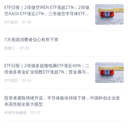
ETF日报 | 2倍做空IREN ETF涨超27%；2倍做
空AAOI ETF涨近27%；三倍做空半导体ETF涨
超16%；科技做空与原油走强
ETF追踪
·
07-30
7月美国消费者信心有所下滑
格隆汇
·
07-28
ETF日报 | 2倍做多超微电脑ETF涨近40%；二
倍做多黄金矿业指数ETF涨超7%；贵金属与
公共事业走强
ETF追踪
·
07-23
投资者避险情绪升温，半导体板块持续下挫，中国科创企业发
布高性能全新大模型
环球市场播报
·
07-17