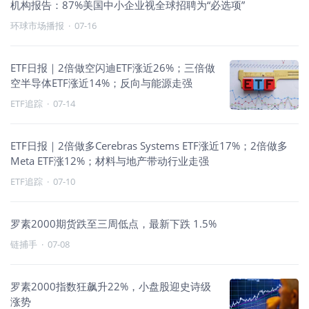
机构报告：87%美国中小企业视全球招聘为“必选项”
环球市场播报
·
07-16
ETF日报｜2倍做空闪迪ETF涨近26%；三倍做
空半导体ETF涨近14%；反向与能源走强
ETF追踪
·
07-14
ETF日报｜2倍做多Cerebras Systems ETF涨近17%；2倍做多
Meta ETF涨12%；材料与地产带动行业走强
ETF追踪
·
07-10
罗素2000期货跌至三周低点，最新下跌 1.5%
链捕手
·
07-08
罗素2000指数狂飙升22%，小盘股迎史诗级
涨势