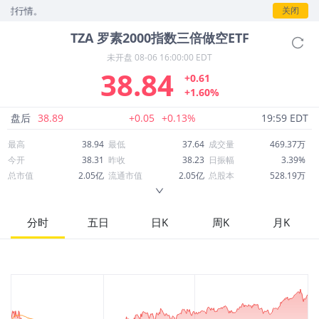
行情。
关闭
TZA
罗素2000指数三倍做空ETF
未开盘
08-06 16:00:00 EDT
38.84
+0.61
+1.60%
盘后
38.89
+0.05
+0.13%
19:59 EDT
最高
38.94
最低
37.64
成交量
469.37万
今开
38.31
昨收
38.23
日振幅
3.39%
总市值
2.05亿
流通市值
2.05亿
总股本
528.19万
成交额
1.80亿
换手率
88.86%
流通股本
528.19万
市净率
--
ROE
--
每股收益
0.00
分时
五日
日K
周K
月K
52周最高
113.90
52周最低
37.02
市盈率
--
股息
1.96
股息收益率
0.05
ROA
--