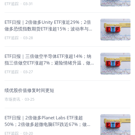
压、反向与商品走强
ETF追踪
·
03-31
ETF日报｜2倍做多Unity ETF涨近29%；2倍
做多恐慌指数期货ETF涨超15%；波动率与贵
金属走强
ETF追踪
·
03-28
ETF日报｜三倍做空半导体ETF涨超14%；纳
指三倍做空ETF涨超7%；避险情绪升温，做
空与原油主题走强
ETF追踪
·
03-27
绩优股价值修复时间更短
市场资讯
·
03-25
ETF日报｜2倍做多Planet Labs ETF涨超
50%；2倍做多超微电脑ETF跌近67%；做空
与波动率策略领跑
ETF追踪
·
03-20