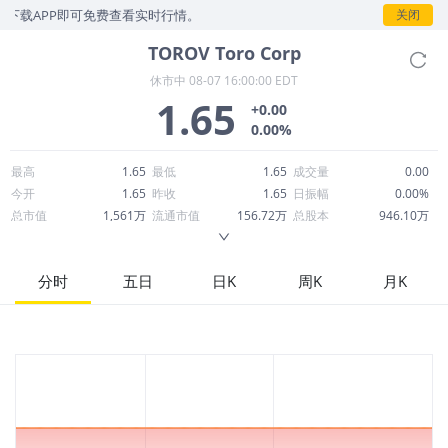
下载APP即可免费查看实时行情。
关闭
TOROV
Toro Corp
休市中
08-07 16:00:00 EDT
1.65
+0.00
0.00%
最高
1.65
最低
1.65
成交量
0.00
今开
1.65
昨收
1.65
日振幅
0.00%
总市值
1,561万
流通市值
156.72万
总股本
946.10万
成交额
0.00
换手率
0.00%
流通股本
94.98万
市净率
--
ROE
--
每股收益
0.00
分时
五日
日K
周K
月K
52周最高
1.65
52周最低
1.65
市盈率
--
股息
0.00
股息收益率
0.00
ROA
--