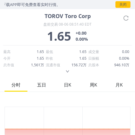
下载APP即可免费查看实时行情。
关闭
TOROV
Toro Corp
盘前交易
08-06 08:51:40 EDT
1.65
+0.00
0.00%
最高
1.65
最低
1.65
成交量
0.00
今开
1.65
昨收
1.65
日振幅
0.00%
总市值
1,561万
流通市值
156.72万
总股本
946.10万
成交额
0.00
换手率
0.00%
流通股本
94.98万
市净率
--
ROE
--
每股收益
0.00
分时
五日
日K
周K
月K
52周最高
1.65
52周最低
1.65
市盈率
--
股息
0.00
股息收益率
0.00
ROA
--