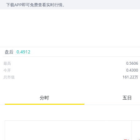
载APP即可免费查看实时行情。
盘后
0.4912
最高
0.5606
今开
0.4300
总市值
161.22万
成交额
307.61万
市净率
0.05
分时
五日
52周最高
12.76
股息
0.00