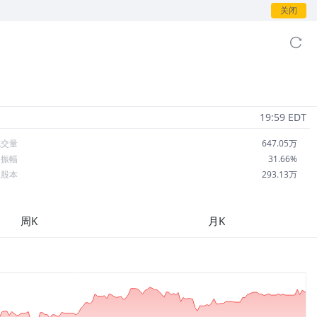
关闭
19:59 EDT
成交量
647.05万
日振幅
31.66%
总股本
293.13万
流通股本
207.99万
每股收益
-25.91
周K
月K
市盈率
-0.02
OA
-31.70%