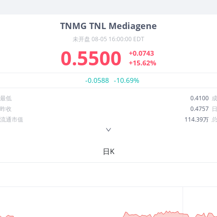
TNMG
TNL Mediagene
未开盘
08-05 16:00:00 EDT
0.5500
+0.0743
+15.62%
-0.0588
-10.69%
最低
0.4100
昨收
0.4757
流通市值
114.39万
换手率
311.10%
ROE
-164.59%
日K
52周最低
0.3067
股息收益率
0.00
R