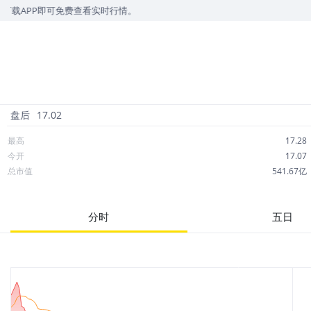
PP即可免费查看实时行情。
盘后
17.02
最高
17.28
今开
17.07
总市值
541.67亿
成交额
7,265万
市净率
1.14
分时
五日
52周最高
18.90
股息
0.63