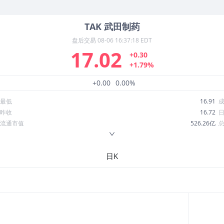
TAK
武田制药
盘后交易
08-06 16:37:18 EDT
17.02
+0.30
+1.79%
+0.00
0.00%
最低
16.91
昨收
16.72
流通市值
526.26亿
换手率
0.14%
ROE
-2.26%
日K
52周最低
12.99
股息收益率
0.04
R