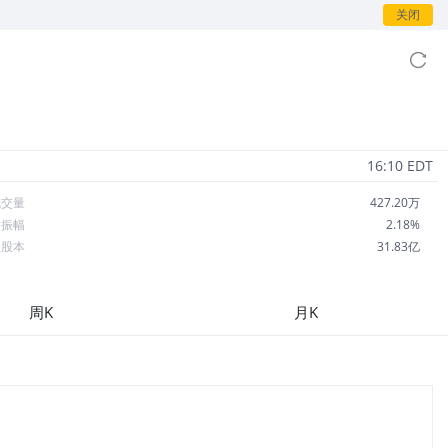
关闭
16:10 EDT
成交量
427.20万
日振幅
2.18%
总股本
31.83亿
流通股本
30.92亿
每股收益
-0.32
周K
月K
市盈率
-53.45
OA
2.69%