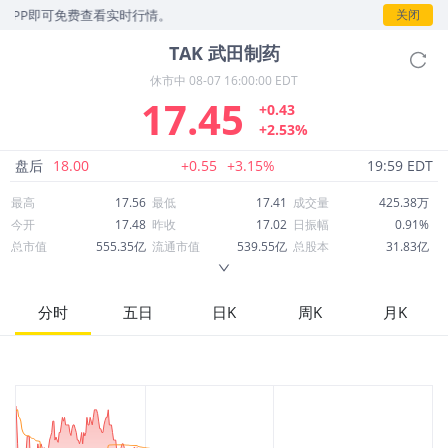
P即可免费查看实时行情。
关闭
TAK
武田制药
休市中
08-07 16:00:00 EDT
17.45
+0.43
+2.53%
盘后
18.00
+0.55
+3.15%
19:59 EDT
最高
17.56
最低
17.41
成交量
425.38万
今开
17.48
昨收
17.02
日振幅
0.91%
总市值
555.35亿
流通市值
539.55亿
总股本
31.83亿
成交额
7,428万
换手率
0.14%
流通股本
30.92亿
市净率
1.16
ROE
-2.26%
每股收益
-0.32
分时
五日
日K
周K
月K
52周最高
18.90
52周最低
12.99
市盈率
-54.80
股息
0.63
股息收益率
0.04
ROA
2.69%