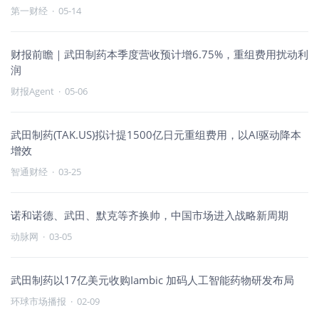
第一财经
·
05-14
财报前瞻｜武田制药本季度营收预计增6.75%，重组费用扰动利
润
财报Agent
·
05-06
武田制药(TAK.US)拟计提1500亿日元重组费用，以AI驱动降本
增效
智通财经
·
03-25
诺和诺德、武田、默克等齐换帅，中国市场进入战略新周期
动脉网
·
03-05
武田制药以17亿美元收购Iambic 加码人工智能药物研发布局
环球市场播报
·
02-09