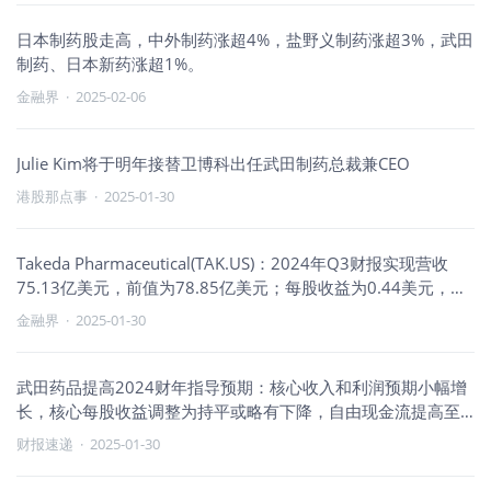
日本制药股走高，中外制药涨超4%，盐野义制药涨超3%，武田
制药、日本新药涨超1%。
金融界
·
2025-02-06
Julie Kim将于明年接替卫博科出任武田制药总裁兼CEO
港股那点事
·
2025-01-30
Takeda Pharmaceutical(TAK.US)：2024年Q3财报实现营收
75.13亿美元，前值为78.85亿美元；每股收益为0.44美元，前
值为0.51美元。
金融界
·
2025-01-30
武田药品提高2024财年指导预期：核心收入和利润预期小幅增
长，核心每股收益调整为持平或略有下降，自由现金流提高至
5500亿至6500亿日元
财报速递
·
2025-01-30