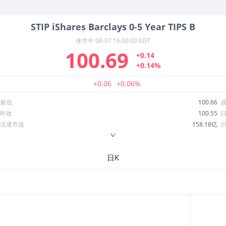
STIP
iShares Barclays 0-5 Year TIPS B
休市中
08-07 16:00:00 EDT
100.69
+0.14
+0.14%
+0.06
+0.06%
最低
100.66
昨收
100.55
流通市值
158.18亿
换手率
0.42%
ROE
--
日K
52周最低
100.53
股息收益率
0.05
R