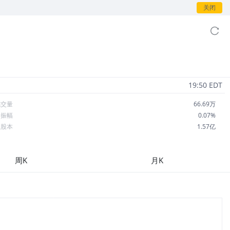
关闭
19:50 EDT
成交量
66.69万
日振幅
0.07%
总股本
1.57亿
流通股本
1.57亿
每股收益
0.00
周K
月K
市盈率
--
OA
--