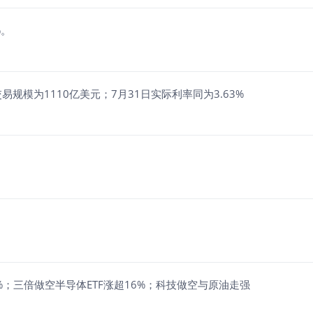
%。
规模为1110亿美元；7月31日实际利率同为3.63%
F涨近27%；三倍做空半导体ETF涨超16%；科技做空与原油走强