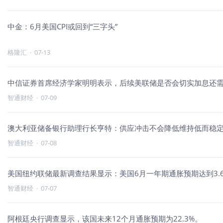
中金：6月美国CPI或回到“三字头”
格隆汇
·
07-13
中信证券首席经济学家明明表示，后续美联储是否会切实加息还
智通财经
·
07-09
澳大利亚储备银行助理行长亨特：供应冲击不会降低维持低而稳
智通财经
·
07-08
美国纽约联储最新调查结果显示：美国6月一年期通胀预期达到3.67
智通财经
·
07-07
阿根廷央行调查显示，该国未来12个月通胀预期为22.3%。