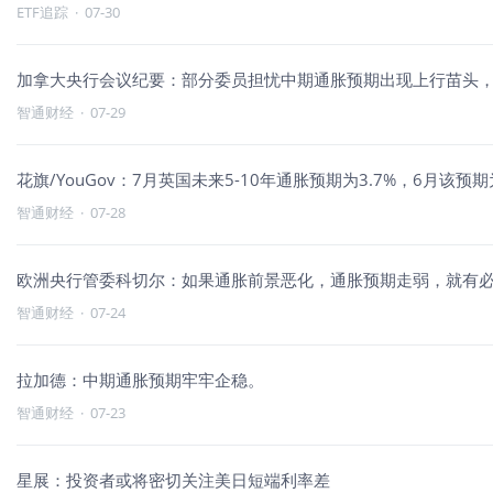
ETF追踪
·
07-30
加拿大央行会议纪要：部分委员担忧中期通胀预期出现上行苗头
智通财经
·
07-29
花旗/YouGov：7月英国未来5-10年通胀预期为3.7%，6月该预期
智通财经
·
07-28
欧洲央行管委科切尔：如果通胀前景恶化，通胀预期走弱，就有
智通财经
·
07-24
拉加德：中期通胀预期牢牢企稳。
智通财经
·
07-23
星展：投资者或将密切关注美日短端利率差