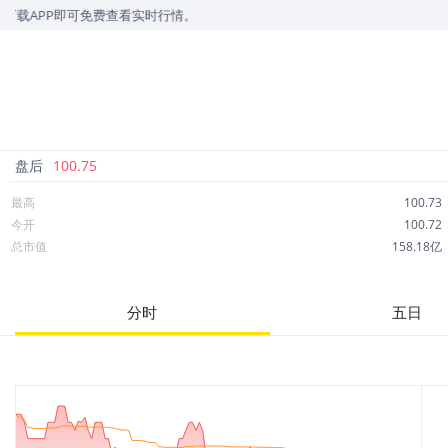
可免费查看实时行情。
盘后
100.75
最高
100.73
今开
100.72
总市值
158.18亿
成交额
6,714万
市净率
--
分时
五日
52周最高
104.16
股息
5.41