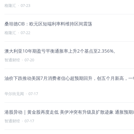
格隆汇
·
07-23
桑坦德CIB：欧元区短端利率料维持区间震荡
格隆汇
·
07-22
澳大利亚10年期盈亏平衡通胀率上升2个基点至2.356%。
智通财经
·
07-20
油价下跌推动美国7月消费者信心超预期回升，创五个月新高，一年
华尔街见闻
·
07-17
港股异动 | 黄金股再度走低 美伊冲突有升级及扩散迹象 通胀预
智通财经
·
07-17