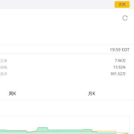
关闭
19:59 EDT
成交量
7.96万
日振幅
15.92%
总股本
991.52万
流通股本
103.95万
每股收益
-12.04
周K
月K
市盈率
-0.14
OA
-10.30%