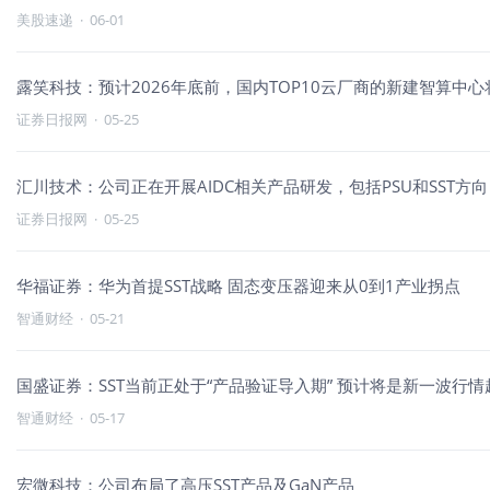
美股速递
·
06-01
露笑科技：预计2026年底前，国内TOP10云厂商的新建智算中心
证券日报网
·
05-25
汇川技术：公司正在开展AIDC相关产品研发，包括PSU和SST方向
证券日报网
·
05-25
华福证券：华为首提SST战略 固态变压器迎来从0到1产业拐点
智通财经
·
05-21
国盛证券：SST当前正处于“产品验证导入期” 预计将是新一波行情
智通财经
·
05-17
宏微科技：公司布局了高压SST产品及GaN产品