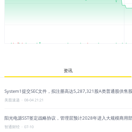
资讯
System1提交SEC文件，拟注册高达5,287,321股A类普通股供
美股速递
·
08-04 21:21
阳光电源SST签定战略协议，管理层预计2028年进入大规模商用
智通财经
·
07-10