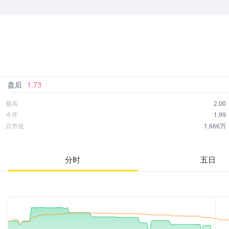
情。
盘后
1.73
最高
2.00
今开
1.99
总市值
1,666万
成交额
14.69万
市净率
-1.08
分时
五日
52周最高
9.30
股息
0.00