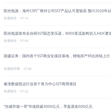
阳光电源：海外CSP厂商对公司SST产品认可度较高 预计2026
智通财经
·
07-10
阳光电源发布全自研SST固态变压器，800V直流架构切入AIDC赛
智通财经
·
07-09
国盛证券：国内首个SST商业化项目落地，锂电排产环比持续上行
智通财经网
·
07-06
秦淮数据投运行业首个算力中心SST商用项目
智通财经
·
07-02
“光储市值一哥”市值跌破3000亿元，早盘蒸发600亿元