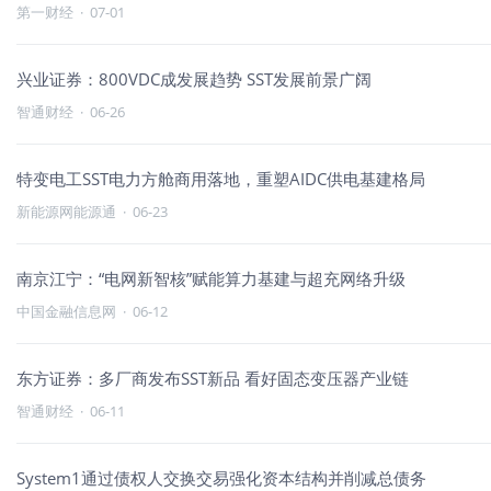
第一财经
·
07-01
兴业证券：800VDC成发展趋势 SST发展前景广阔
智通财经
·
06-26
特变电工SST电力方舱商用落地，重塑AIDC供电基建格局
新能源网能源通
·
06-23
南京江宁：“电网新智核”赋能算力基建与超充网络升级
中国金融信息网
·
06-12
东方证券：多厂商发布SST新品 看好固态变压器产业链
智通财经
·
06-11
System1通过债权人交换交易强化资本结构并削减总债务