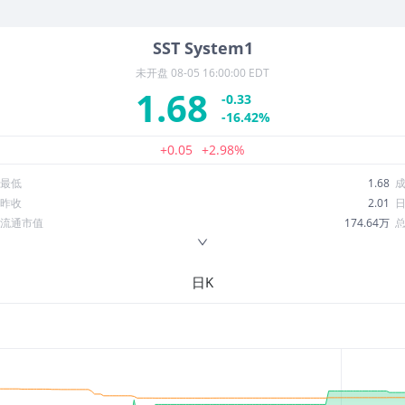
SST
System1
未开盘
08-05 16:00:00 EDT
1.68
-0.33
-16.42%
+0.05
+2.98%
最低
1.68
昨收
2.01
流通市值
174.64万
换手率
7.66%
ROE
-830.65%
日K
52周最低
1.35
股息收益率
0.00
R