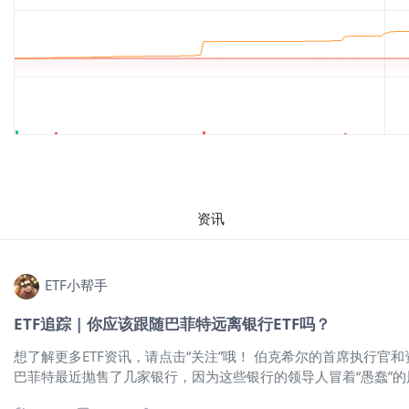
资讯
ETF小帮手
ETF追踪 | 你应该跟随巴菲特远离银行ETF吗？
想了解更多ETF资讯，请点击“关注”哦！ 伯克希尔的首席执行
巴菲特最近抛售了几家银行，因为这些银行的领导人冒着“愚蠢”的风险并使用欺骗
月份倒闭而面临动荡。 巴菲特对银行的担忧 巴菲特观察到，一