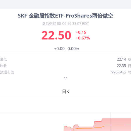
SKF
金融股指数ETF-ProShares两倍做空
盘后交易
08-06 16:33:07 EDT
22.50
+0.15
+0.67%
+0.00
0.00%
最低
22.14
昨收
22.35
流通市值
996.84万
换手率
2.81%
ROE
--
日K
52周最低
22.13
股息收益率
0.05
R