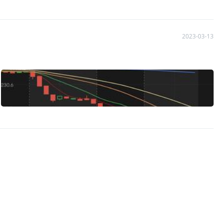
(Wells Fargo)约 25 年，他的公司在 2022 年第一
持 BNY Mellon 和 US Bank 的股份。 不过，该公司在花
仅次于苹果公司的第二大控股公司。尽管伯克希尔进行了收购，但其银行股的总
迪投资者服务公司最近下调了美国 11 家地区性银行的信用评级。.
2023-03-13
CRE) 市场，人们越来越担心银行抵御潜在