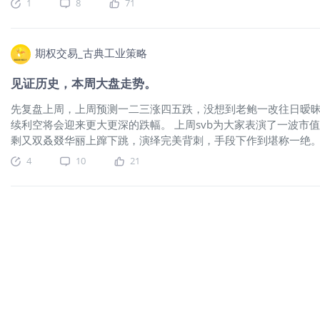
1
8
71
并利用这些存款购买长期政府债券和抵押贷款支持证券。由于取款激增，正
季度，出售了的最后一部分股份。在过去三年中，伯克希尔哈撒韦公司退出了摩根
旗集团、Ally Financial、Jefferies 和 NuB
价值在过去三年中下跌了 49%，从 750 亿美元跌至 390 
期权交易_古典工业策略
评级下调可能导致这些银行的借贷成本增加，使它们筹集资金和维持
见证历史，本周大盘走势。
先复盘上周，上周预测一二三涨四五跌，没想到老鲍一改往日暧昧态
续利空将会迎来更大更深的跌幅。 上周svb为大家表演了一波
剩又双叒叕华丽上蹿下跳，演绎完美背刺，手段下作到堪称一绝。 在
新了自己创造的记录，狗剩所过之处，无论是百年老店还是经济
4
10
21
在狗剩的背刺下饮恨而终惨淡收场，真正做到了死道友不死贫道
和价值观念大概就只剩价值了。🤣能把原本只需要拆借度过的难关
此次事件联储新拟定了兜底政策。市场情绪的已缓和。 但是随着
实再一次教育人们，即使采用保守策略也未必能波澜不惊。甚至还
守策略时风险其实和全部梭哈成高危策略是一样的。只是时机问题
狗剩附体对付费客户负责。🤣 本周预测周一收小涨周二三四跌周
美股做空银行的etf： 1. ProShares Short Financials ETF (SEF) 2. ProS
Financial Bear 3X Shares ETF (FAZ) 4. Direxion Financial B