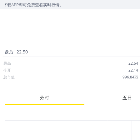
APP即可免费查看实时行情。
盘后
22.50
最高
22.64
今开
22.14
总市值
996.84万
成交额
28.08万
市净率
--
分时
五日
52周最高
33.07
股息
1.08