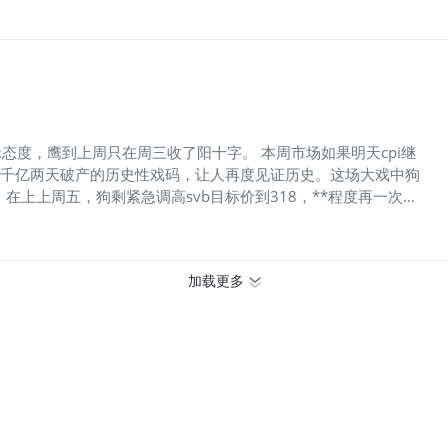
是这种做法导致硅谷银行在 3 月份倒闭。 巴菲特强调，即使持有富国银行
大通的职位，高盛、M&T Bank 和 PNC Financial，同时还减
ank 建立了新的职位，并增持了在美国银行的股份。美国银行现在是伯克希尔
亿美元。 还有其他担心吗？ 据《华尔街日报》报道，著名信用评级机构穆
盈利能力更具挑战性。 此外，由于银行面临陷入困境的商业房地产 (
度，鹰到上周只在周三收了阳十字。 本周市场如果明天cpi继
市值千亿两天破产的历史性戏码，让人再度见证历史。这场大戏中狗
上上周五，狗剩紧急调高svb目标价到318，**程度再一次刷
学诺奖得主，也无论是叱咤金融海啸的弄潮儿还是万亿的巨鳄都能
，不但百人斩而且百样斩。手段之毒辣里人咋舌。狗剩的公司文化
搞成生死离别svb也是神操作。其中少不了狗剩出谋划策。 因为
加载更多
继续加息的深入原来求稳购入债券的银行反而面临更大的压力，现
有可能因为太保守而倾家荡产。 梭哈是一种智慧，当全部梭哈保
。 本次事件联储第一时间打出王炸，水有多深我就不聊了。我也
五涨。 下面是一些金融板块的ETF。住各位抓住机会大捞一笔。
hares UltraShort Financials ETF (SKF) 3. Direxion Daily
ear 1X Shares ETF (FAZZ) 美股做多银行的etf： 1. F