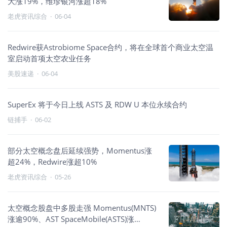
大涨19%，维珍银河涨超18%
老虎资讯综合
·
06-04
Redwire获Astrobiome Space合约，将在全球首个商业太空温
室启动首项太空农业任务
美股速递
·
06-04
SuperEx 将于今日上线 ASTS 及 RDW U 本位永续合约
链捕手
·
06-02
部分太空概念盘后延续强势，Momentus涨
超24%，Redwire涨超10%
老虎资讯综合
·
05-26
太空概念股盘中多股走强 Momentus(MNTS)
涨逾90%、AST SpaceMobile(ASTS)涨