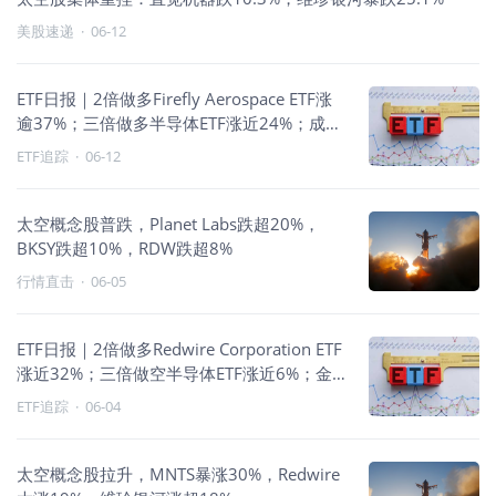
美股速递
·
06-12
ETF日报｜2倍做多Firefly Aerospace ETF涨
逾37%；三倍做多半导体ETF涨近24%；成长
风格领跑
ETF追踪
·
06-12
太空概念股普跌，Planet Labs跌超20%，
BKSY跌超10%，RDW跌超8%
行情直击
·
06-05
ETF日报｜2倍做多Redwire Corporation ETF
涨近32%；三倍做空半导体ETF涨近6%；金
融与地产走强
ETF追踪
·
06-04
太空概念股拉升，MNTS暴涨30%，Redwire