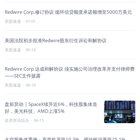
Redwire Corp.修订协议 循环信贷额度承诺额增至5000万美元
美股速递
·
07-01
美国法院初步批准Redwire股东衍生诉讼和解协议
美股速递
·
06-18
Redwire Corp.达成和解协议 须实施公司治理改革并支付律师费
——SEC文件披露
美股速递
·
06-18
盘前异动 | SpaceX续升近6%，科技股集体造
好，美光科技、AMD上涨5%
老虎资讯综合
·
06-15
太空股集体重挫：直觉机器跌10.3%，维珍银河暴跌25.1%