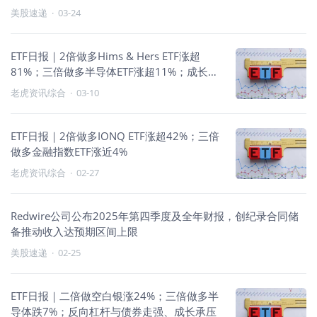
美股速递
·
03-24
ETF日报｜2倍做多Hims & Hers ETF涨超
81%；三倍做多半导体ETF涨超11%；成长风
格领跑
老虎资讯综合
·
03-10
ETF日报｜2倍做多IONQ ETF涨超42%；三倍
做多金融指数ETF涨近4%
老虎资讯综合
·
02-27
Redwire公司公布2025年第四季度及全年财报，创纪录合同储
备推动收入达预期区间上限
美股速递
·
02-25
ETF日报｜二倍做空白银涨24%；三倍做多半
导体跌7%；反向杠杆与债券走强、成长承压