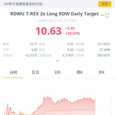
PP即可免费查看实时行情。
关闭
RDWU
T-REX 2x Long RDW Daily Target ETF
交易中
08-07 15:17:12 EDT
10.63
+2.43
+29.63%
最高
10.71
最低
8.95
成交量
227.68万
今开
9.00
昨收
8.20
日振幅
21.46%
总市值
6,219万
流通市值
6,219万
总股本
585.00万
成交额
2,286万
换手率
38.92%
流通股本
585.00万
市净率
--
ROE
--
每股收益
0.00
分时
五日
日K
周K
月K
52周最高
59.29
52周最低
3.70
市盈率
--
股息
0.00
股息收益率
0.00
ROA
--