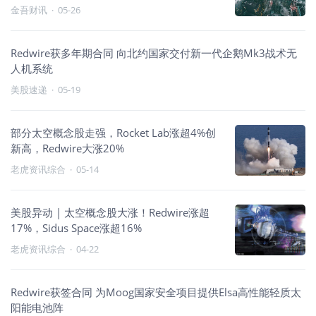
16.05%
金吾财讯
·
05-26
Redwire获多年期合同 向北约国家交付新一代企鹅Mk3战术无
人机系统
美股速递
·
05-19
部分太空概念股走强，Rocket Lab涨超4%创
新高，Redwire大涨20%
老虎资讯综合
·
05-14
美股异动 | 太空概念股大涨！Redwire涨超
17%，Sidus Space涨超16%
老虎资讯综合
·
04-22
Redwire获签合同 为Moog国家安全项目提供Elsa高性能轻质太
阳能电池阵