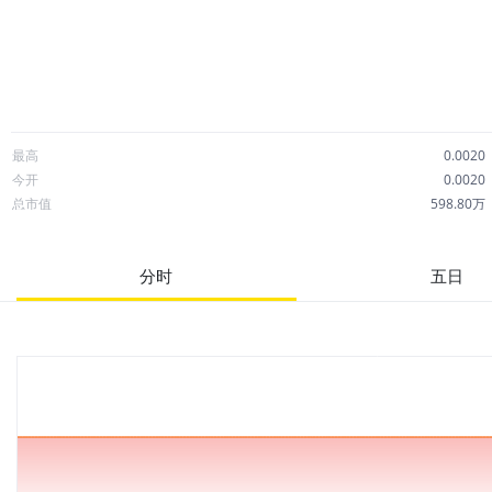
最高
0.0020
今开
0.0020
总市值
598.80万
成交额
0.00
市净率
19.01
分时
五日
52周最高
0.0020
股息
0.00