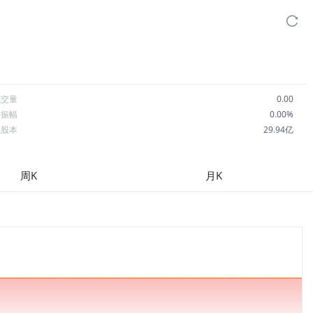
成交量
0.00
日振幅
0.00%
总股本
29.94亿
流通股本
10.10亿
每股收益
0.00
周K
月K
市盈率
-3.31
OA
-5.77%