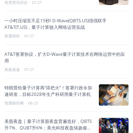
老虎资讯综合
·
07-27
一小时压缩至不足15秒! D-Wave(QBTS.US)强强联手
AT&T(T.US)，量子计算驶入网络运营实战
智通财经
·
07-27
AT&T签署协议，扩大D-Wave量子计算技术在网络运营中的应
用
美股速递
·
07-27
特朗普给量子计算再“添把火”！签署行政令加
速研发，目标2028年生产科研用量子计算机
智通财经网
·
06-23
美股夜盘 | 量子计算股夜盘普遍造好，QBTS
升7%、QUBT升6%；美光科技夜盘续扬逾