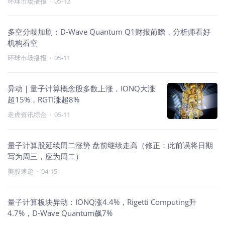
环球市场播报
·
05-12
多空分歧加剧：D-Wave Quantum Q1财报前瞻，分析师看好
机构看空
环球市场播报
·
05-11
异动｜量子计算概念股多数上涨，IONQ大涨
超15%，RGTI涨超8%
老虎资讯综合
·
05-11
量子计算股延续周二涨势 盘前继续走高（修正：此前误将日期
写为周三，应为周二）
美股速递
·
04-15
量子计算板块异动：IONQ涨4.4%，Rigetti Computing升
4.7%，D-Wave Quantum飙7%