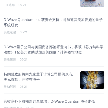
61%；量子计算与成长领跑
ETF追踪
·
05-21
D-Wave Quantum Inc. 获资金支持，将加速其美加设施的量子
系统研发
美股速递
·
05-21
D-Wave量子公司与美国商务部签署意向书，将获《芯片与科学
法案》1亿美元资助以加速美国量子计算领导地位
美股速递
·
05-21
特朗普政府将向九家量子计算公司提供20亿
美元拨款，并持有股份
异动解读
·
05-21
营收意外下滑掩盖订单暴增，D-Wave Quantum股价走低