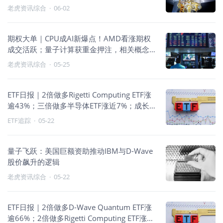
老虎资讯综合
·
06-02
期权大单｜CPU成AI新爆点！AMD看涨期权
成交活跃；量子计算获重金押注，相关概念
股期权成交量激增
老虎资讯综合
·
05-25
ETF日报｜2倍做多Rigetti Computing ETF涨
逾43%；三倍做多半导体ETF涨近7%；成长
风格上行
ETF追踪
·
05-22
量子飞跃：美国巨额资助推动IBM与D-Wave
股价飙升的逻辑
老虎资讯综合
·
05-22
ETF日报｜2倍做多D-Wave Quantum ETF涨
逾66%；2倍做多Rigetti Computing ETF涨近