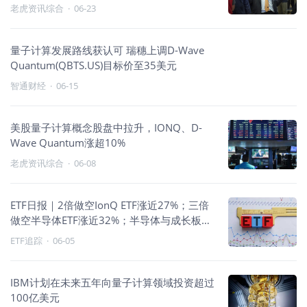
1%，SpaceX反弹逾1%
老虎资讯综合
·
06-23
量子计算发展路线获认可 瑞穗上调D-Wave
Quantum(QBTS.US)目标价至35美元
智通财经
·
06-15
美股量子计算概念股盘中拉升，IONQ、D-
Wave Quantum涨超10%
老虎资讯综合
·
06-08
ETF日报｜2倍做空IonQ ETF涨近27%；三倍
做空半导体ETF涨近32%；半导体与成长板块
重挫
ETF追踪
·
06-05
IBM计划在未来五年向量子计算领域投资超过
100亿美元