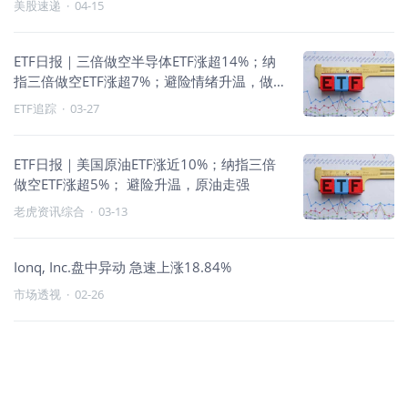
美股速递
·
04-15
ETF日报｜三倍做空半导体ETF涨超14%；纳
指三倍做空ETF涨超7%；避险情绪升温，做
空与原油主题走强
ETF追踪
·
03-27
ETF日报｜美国原油ETF涨近10%；纳指三倍
做空ETF涨超5%； 避险升温，原油走强
老虎资讯综合
·
03-13
Ionq, Inc.盘中异动 急速上涨18.84%
市场透视
·
02-26