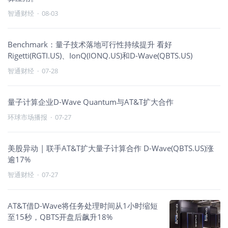
智通财经
·
08-03
Benchmark：量子技术落地可行性持续提升 看好
Rigetti(RGTI.US)、IonQ(IONQ.US)和D-Wave(QBTS.US)
智通财经
·
07-28
量子计算企业D-Wave Quantum与AT&T扩大合作
环球市场播报
·
07-27
美股异动 | 联手AT&T扩大量子计算合作 D-Wave(QBTS.US)涨
逾17%
智通财经
·
07-27
AT&T借D-Wave将任务处理时间从1小时缩短
至15秒，QBTS开盘后飙升18%