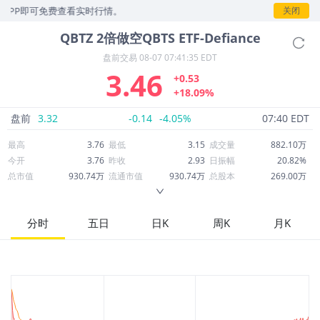
P即可免费查看实时行情。
关闭
QBTZ
2倍做空QBTS ETF-Defiance
盘前交易
08-07 07:41:35 EDT
3.46
+0.53
+18.09%
盘前
3.32
-0.14
-4.05%
07:40 EDT
最高
3.76
最低
3.15
成交量
882.10万
今开
3.76
昨收
2.93
日振幅
20.82%
总市值
930.74万
流通市值
930.74万
总股本
269.00万
成交额
2,952万
换手率
327.92%
流通股本
269.00万
市净率
--
ROE
--
每股收益
0.00
分时
五日
日K
周K
月K
52周最高
96.84
52周最低
2.72
市盈率
--
股息
0.00
股息收益率
0.00
ROA
--