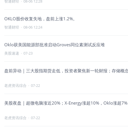
智通财经
·
08-06 12:28
OKLO股价收复失地，盘前上涨1.2%。
智通财经
·
08-06 12:24
Oklo获美国能源部批准启动Groves同位素测试反应堆
美股速递
·
07-23
盘前异动 | 三大股指期货走低，投资者聚焦新一轮财报；存储概念
老虎资讯综合
·
07-22
美股夜盘 | 超微电脑涨近20%；X-Energy涨超10%，Oklo
老虎资讯综合
·
07-22