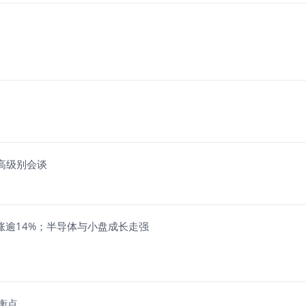
高级别会谈
F涨逾14%；半导体与小盘成长走强
平衡点