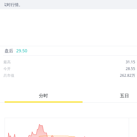
情。
盘后
29.50
最高
31.15
今开
28.55
总市值
262.82万
成交额
581.85万
市净率
--
分时
五日
52周最高
79.59
股息
0.00