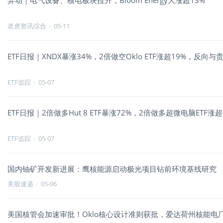
异动｜电气设备、核电板块拉升，Bloom Energy大涨超13%
老虎资讯综合
·
05-11
ETF日报｜XNDX暴涨34%，2倍做空Oklo ETF涨超19%，反向
ETF追踪
·
05-07
ETF日报｜2倍做多Hut 8 ETF暴涨72%，2倍做多超微电脑ET
ETF追踪
·
05-07
国内铀矿开发新进展：鹰核能源启动极光项目钻前环境基线研究
美股速递
·
05-06
美国核管会加速审批！Oklo核心设计准则获批，爱达荷州核能电