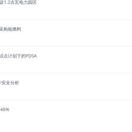
设1.2吉瓦电力园区
采购核燃料
试点计划下的PDSA
件安全分析
48%