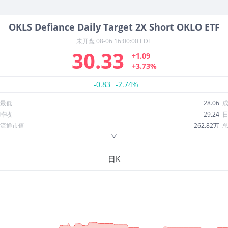
OKLS
Defiance Daily Target 2X Short OKLO ETF
未开盘
08-06 16:00:00 EDT
30.33
+1.09
+3.73%
-0.83
-2.74%
最低
28.06
昨收
29.24
流通市值
262.82万
换手率
225.57%
ROE
--
日K
52周最低
14.68
股息收益率
0.00
R