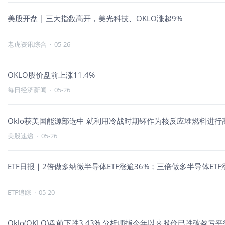
美股开盘 | 三大指数高开，美光科技、OKLO涨超9%
老虎资讯综合
·
05-26
OKLO股价盘前上涨11.4%
每日经济新闻
·
05-26
Oklo获美国能源部选中 就利用冷战时期钚作为核反应堆燃料进行
美股速递
·
05-26
ETF日报｜2倍做多纳微半导体ETF涨逾36%；三倍做多半导体ET
ETF追踪
·
05-20
Oklo(OKLO)盘前下跌3.43% 分析师指今年以来股价已跌破盈亏