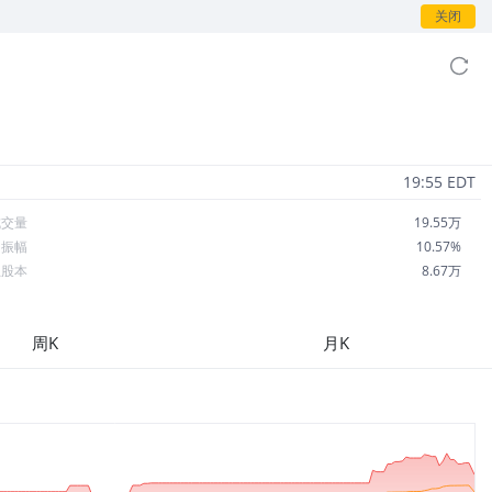
关闭
19:55 EDT
成交量
19.55万
日振幅
10.57%
总股本
8.67万
流通股本
8.67万
每股收益
0.00
周K
月K
市盈率
--
OA
--