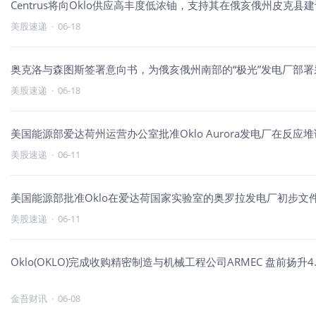
Centrus将向Oklo供应高丰度低浓铀，支持其在俄亥俄州皮克县建
美股速递
·
06-18
奥克洛与森图斯签署意向书，为俄亥俄州南部的“极光”发电厂部署
美股速递
·
06-18
美国能源部爱达荷州运营办公室批准Oklo Aurora发电厂在反应堆
美股速递
·
06-11
美国能源部批准Oklo在爱达荷国家实验室的奥罗拉发电厂初步文
美股速递
·
06-11
Oklo(OKLO)完成收购精密制造与机械工程公司ARMEC 盘前扬升4.
金吾财讯
·
06-08