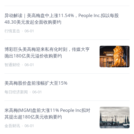
异动解读｜美高梅盘中上涨11.54%，People Inc.拟以每股
48.30美元发起全面收购要约
行情直击
·
06-01
博彩巨头美高梅迎来私有化时刻，传媒大亨
抛出180亿美元溢价收购要约
智通财经
·
06-01
美高梅股价盘前涨幅扩大至15%
每日经济新闻
·
06-01
米高梅(MGM)盘前大涨11% People Inc拟对
其提出超180亿美元收购要约
金吾财讯
·
06-01