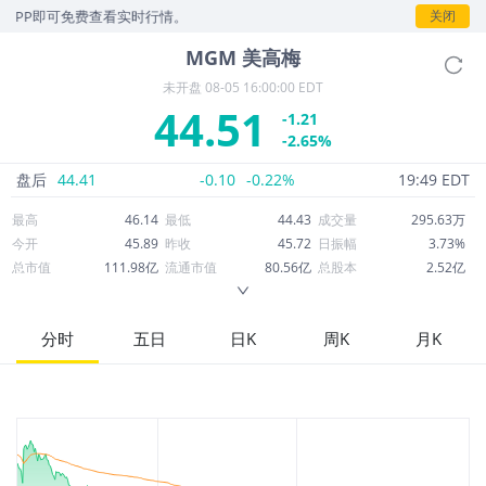
P即可免费查看实时行情。
关闭
MGM
美高梅
未开盘
08-05 16:00:00 EDT
44.51
-1.21
-2.65%
盘后
44.41
-0.10
-0.22%
19:49 EDT
最高
46.14
最低
44.43
成交量
295.63万
今开
45.89
昨收
45.72
日振幅
3.73%
总市值
111.98亿
流通市值
80.56亿
总股本
2.52亿
成交额
1.33亿
换手率
1.63%
流通股本
1.81亿
市净率
4.45
ROE
18.92%
每股收益
1.60
分时
五日
日K
周K
月K
52周最高
51.59
52周最低
29.19
市盈率
27.86
股息
0.00
股息收益率
0.00
ROA
1.77%