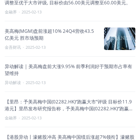
调整至优于大市评级, 目标价由56.00美元调整至60.00美元。
金融界
·
2025-02-13
美高梅(MGM)盘前涨超10% 24Q4营收43.5
亿美元 胜市场预期
金吾财讯
·
2025-02-13
异动解读 | 美高梅盘前大涨9.95% 前季利润好于预期市占率有
望维持
异动解读
·
2025-02-13
【里昂：予美高梅中国(02282.HK)“跑赢大市”评级 目标价11.9
港元】里昂发布研究报告称，予美高梅中国(02282.HK)“跑赢大
市”评级，认为美高梅拥有稳健的资产负债表和强劲的经常性现
金融界
·
2025-02-13
金流生成能力，目标价11.9港元。
【港股异动丨濠赌股冲高 美高梅中国绩后涨超7%领衔】濠赌股