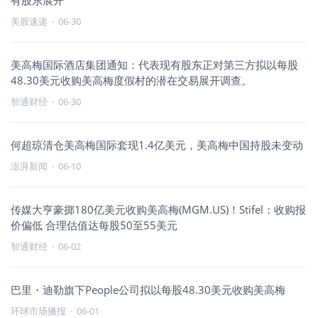
有股东展开
美股速递
·
06-30
美高梅国际酒店集团通知：代表现有股东正对第三方拟以每股
48.30美元收购美高梅度假村的潜在交易展开调查。
智通财经
·
06-30
何超琼清仓美高梅国际套现1.4亿美元，美高梅中国持股未变动
澎湃新闻
·
06-10
传媒大亨豪掷180亿美元收购美高梅(MGM.US)！Stifel：收购报
价偏低 合理估值达每股50至55美元
智通财经
·
06-02
巴里・迪勒旗下People公司拟以每股48.30美元收购美高梅
环球市场播报
·
06-01