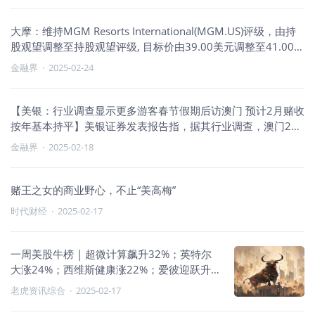
大摩：维持MGM Resorts International(MGM.US)评级，由持
股观望调整至持股观望评级, 目标价由39.00美元调整至41.00美
元。
金融界
·
2025-02-24
【美银：行业调查显示更多游客春节假期后访澳门 预计2月赌收
按年基本持平】美银证券发表报告指，据其行业调查，澳门2月
赌收目前与部分营运商的观察一样，即更多旅客今年延迟到澳
金融界
·
2025-02-18
门旅行，在2月5日后才到访，有些贵宾厅客人亦计划在2月第二
周才到访。该行指，相信介乎2月10日至16日的赌收为6.42亿
澳门元，而相对去年则录得6亿澳门元以下，认为更长的农历新
赌王之女的商业野心，不止“美高梅”
年出游或有助减轻投资者对农历新年首周赌收表现疲弱的担
时代财经
·
2025-02-17
忧。目前的走势建议2月赌收按年基本持平，按月微升，反映首
两月共计录得按年跌2%至3%，而2月贵宾厅的持续增幅稍微跑
赢中场。 至于1月赌收市占率方面，该行的调查发现金沙中国及
一周美股牛榜 | 超微计算飙升32%；英特尔
新濠博亚按月分别增1.5个及2个百分点，后者更是达到重开后
大涨24%；西维斯健康涨22%；爱彼迎跃升
的高位。永利澳门及美高梅分别录得跌1.5个及2个百分点，前
20%
老虎资讯综合
·
2025-02-17
者跌至重开后的低位。而银河娱乐及澳博则按月持平。