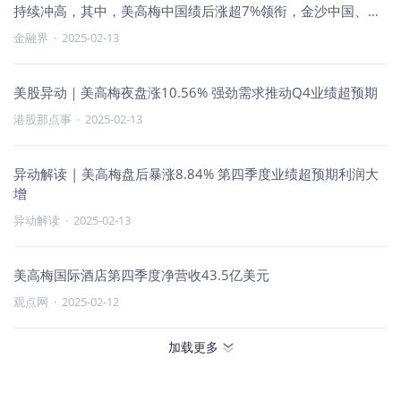
持续冲高，其中，美高梅中国绩后涨超7%领衔，金沙中国、新
濠国际发展涨4%，澳博控股涨3.8%，银河娱乐、永利澳门跟
金融界
·
2025-02-13
涨。 摩根大通认为澳门博彩股过度修正(年初至今下跌12%，而
恒生指数上涨6%)，但在市场预期完全重置之前，建立市场情绪
底部仍然具有挑战性。目前，该行继续偏好银河娱乐和美高梅
美股异动｜美高梅夜盘涨10.56% 强劲需求推动Q4业绩超预期
中国。 个股方面，截至2024年12月31日止3个月，美高梅集团
港股那点事
·
2025-02-13
总收益录得79.20亿元(港元，下同)，同比增长3.16%，去年经
调整EBITDA按年升25%至近91亿元，创新高。
异动解读 | 美高梅盘后暴涨8.84% 第四季度业绩超预期利润大
增
异动解读
·
2025-02-13
美高梅国际酒店第四季度净营收43.5亿美元
观点网
·
2025-02-12
加载更多