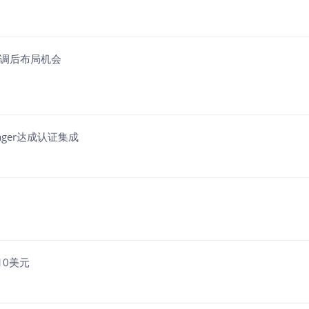
回调后布局机会
anager达成认证集成
10美元