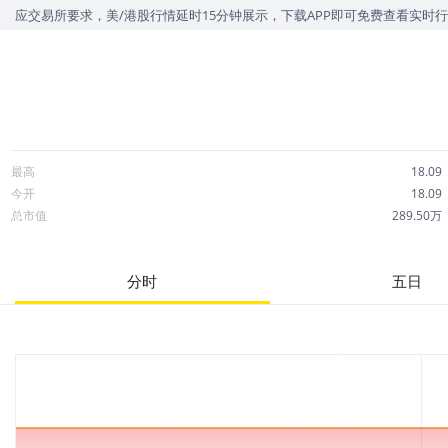
应交易所要求，美/港股行情延时15分钟展示，下载APP即可免费查看实时
最高
18.09
今开
18.09
总市值
289.50万
成交额
0.00
市净率
--
分时
五日
52周最高
78.80
股息
0.00