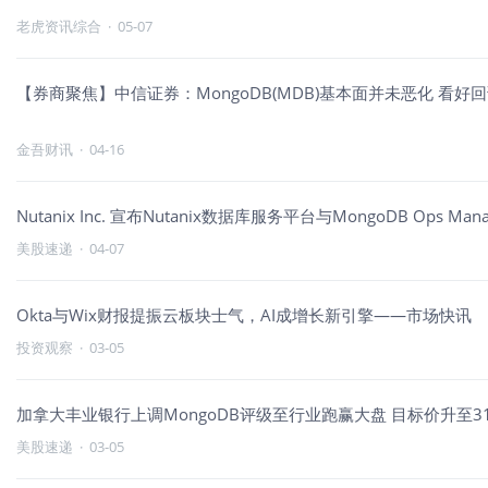
老虎资讯综合
·
05-07
【券商聚焦】中信证券：MongoDB(MDB)基本面并未恶化 看好
金吾财讯
·
04-16
Nutanix Inc. 宣布Nutanix数据库服务平台与MongoDB Ops M
美股速递
·
04-07
Okta与Wix财报提振云板块士气，AI成增长新引擎——市场快讯
投资观察
·
03-05
加拿大丰业银行上调MongoDB评级至行业跑赢大盘 目标价升至3
美股速递
·
03-05