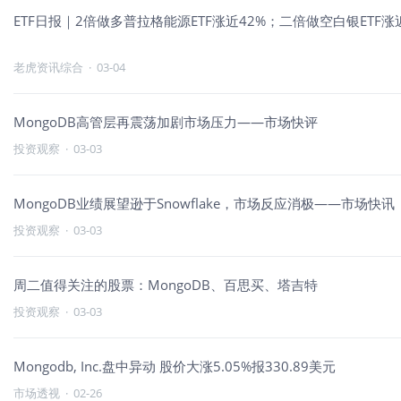
ETF日报｜2倍做多普拉格能源ETF涨近42%；二倍做空白银ET
老虎资讯综合
·
03-04
MongoDB高管层再震荡加剧市场压力——市场快评
投资观察
·
03-03
MongoDB业绩展望逊于Snowflake，市场反应消极——市场快讯
投资观察
·
03-03
周二值得关注的股票：MongoDB、百思买、塔吉特
投资观察
·
03-03
Mongodb, Inc.盘中异动 股价大涨5.05%报330.89美元
市场透视
·
02-26