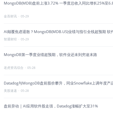
MongoDB(MDB)盘前上涨3.72% 一季度总收入同比增长25%至6
金吾财讯
·
05-29
AI颠覆焦虑退散？MongoDB(MDB.US)业绩与指引全线超预期 
智通财经
·
05-29
MongoDB第一季度业绩超预期，软件业还未到穷途末路
老虎资讯综合
·
05-28
Datadog与MongoDB盘前股价攀升，同业Snowflake上调年度
美股速递
·
05-28
盘前异动 | AI应用软件股走强，Datadog涨幅扩大至31%