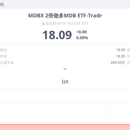
行情。
MDBX
2倍做多MDB ETF-Tradr
盘后交易
08-06 18:32:01 EDT
18.09
+0.00
0.00%
最低
18.09
昨收
18.09
流通市值
289.50万
换手率
0.00%
ROE
--
日K
52周最低
15.11
股息收益率
0.00
R