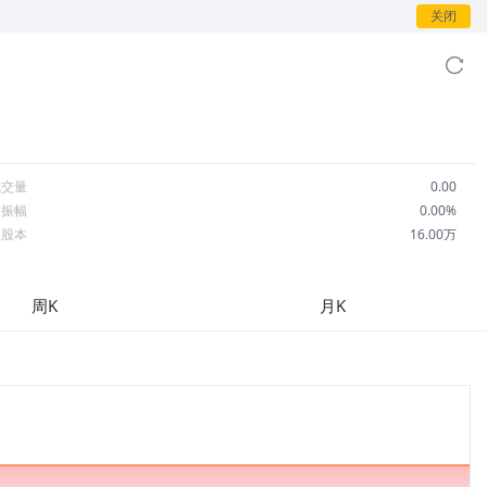
关闭
成交量
0.00
日振幅
0.00%
总股本
16.00万
流通股本
16.00万
每股收益
0.00
周K
月K
市盈率
--
OA
--