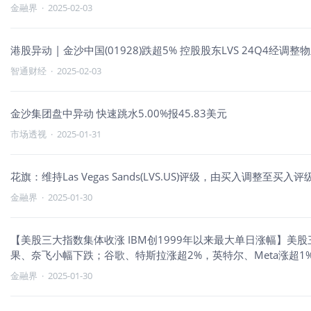
金融界
·
2025-02-03
港股异动 | 金沙中国(01928)跌超5% 控股股东LVS 24Q4经调整物
智通财经
·
2025-02-03
金沙集团盘中异动 快速跳水5.00%报45.83美元
市场透视
·
2025-01-31
花旗：维持Las Vegas Sands(LVS.US)评级，由买入调整至买入
金融界
·
2025-01-30
【美股三大指数集体收涨 IBM创1999年以来最大单日涨幅】美股
果、奈飞小幅下跌；谷歌、特斯拉涨超2%，英特尔、Meta涨超1%
大单日涨幅。康卡斯特（CMCSA）收跌11%，创2008年以来最
金融界
·
2025-01-30