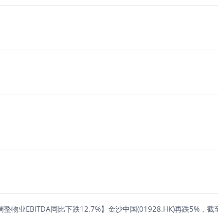
4经调整物业EBITDA同比下跌12.7%】金沙中国(01928.HK)再跌5%，