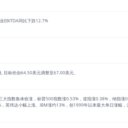
业EBITDA同比下跌12.7%
评级, 目标价由64.50美元调整至67.00美元。
三大指数集体收涨，标普500指数涨0.53%，道指涨0.38%，纳指涨
，英伟达小幅上涨。IBM涨约13%，创1999年以来最大单日涨幅，
差单日表现。