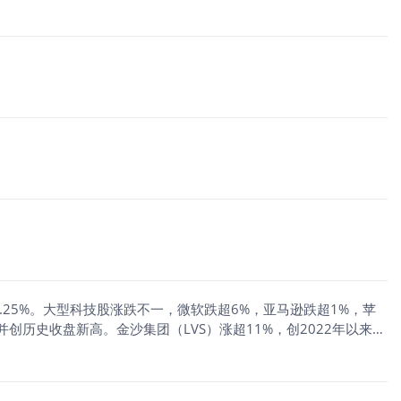
0.25%。大型科技股涨跌不一，微软跌超6%，亚马逊跌超1%，苹
并创历史收盘新高。金沙集团（LVS）涨超11%，创2022年以来最