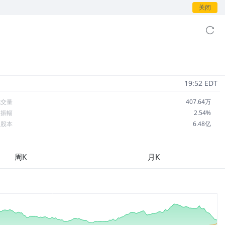
关闭
19:52 EDT
成交量
407.64万
日振幅
2.54%
总股本
6.48亿
流通股本
2.92亿
每股收益
2.58
周K
月K
市盈率
17.75
OA
9.55%