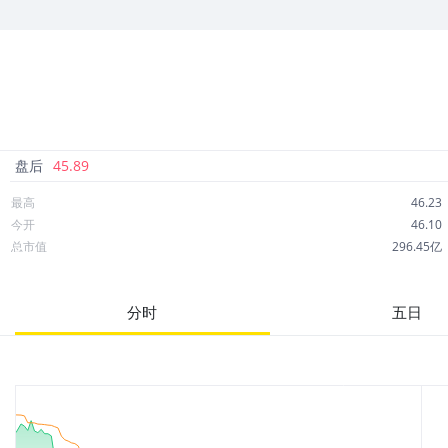
情。
盘后
45.89
最高
46.23
今开
46.10
总市值
296.45亿
成交额
1.86亿
市净率
51.02
分时
五日
52周最高
70.45
股息
1.15