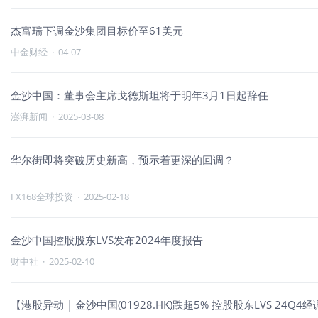
杰富瑞下调金沙集团目标价至61美元
中金财经
·
04-07
金沙中国：董事会主席戈德斯坦将于明年3月1日起辞任
澎湃新闻
·
2025-03-08
华尔街即将突破历史新高，预示着更深的回调？
FX168全球投资
·
2025-02-18
金沙中国控股股东LVS发布2024年度报告
财中社
·
2025-02-10
【港股异动 | 金沙中国(01928.HK)跌超5% 控股股东LVS 24Q