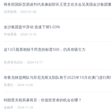
商务部国际贸易谈判代表兼副部长王受文在京会见美国金沙集团
澎湃新闻
·
2025-01-08
金沙集团盘中异动 急速下挫5.03%
市场透视
·
2024-12-18
这13只股票相较于昂贵的标普500，仍具有吸引力
老虎资讯综合
·
2024-12-17
布鲁克林篮网队与菲尼克斯太阳队将于2025年10月在澳门进行
美通社
·
2024-12-06
特朗普关税风暴将至：价值投资者的机会在哪？
金融界
·
2024-11-29