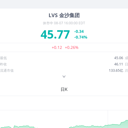
LVS
金沙集团
休市中
08-07 16:00:00 EDT
45.77
-0.34
-0.74%
+0.12
+0.26%
最低
45.06
昨收
46.11
流通市值
133.65亿
换手率
1.40%
ROE
122.87%
日K
52周最低
44.21
股息收益率
0.03
R