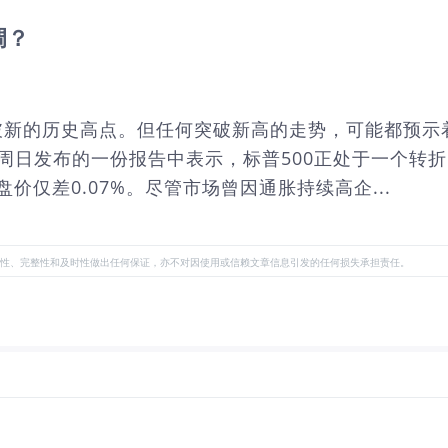
调？
新的历史高点。但任何突破新高的走势，可能都预示着
insky在周日发布的一份报告中表示，标普500正处于一
盘价仅差0.07%。尽管市场曾因通胀持续高企...
性、完整性和及时性做出任何保证，亦不对因使用或信赖文章信息引发的任何损失承担责任。