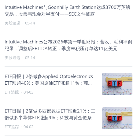
Intuitive Machines与Goonhilly Earth Station达成3700万英镑
交易，股票与现金对半支付——SEC文件披露
美股速递
·
05-14
Intuitive Machines公布2026年第一季度财报：营收、毛利率创
纪录，调整后EBITDA转正，季度末积压订单达11亿美元
美股速递
·
05-14
ETF日报｜2倍做多Applied Optoelectronics
ETF涨超40%；美国原油ETF涨超11%；商品
与能源走强
ETF追踪
·
04-03
ETF日报｜2倍做多西部数据ETF涨近21%；三
倍做多半导体ETF涨超9%；科技与黄金链条
领跑
ETF追踪
·
04-02