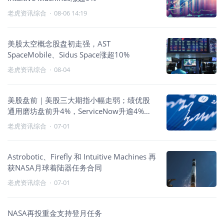
老虎资讯综合
·
08-06 14:19
美股太空概念股盘初走强，AST
SpaceMobile、Sidus Space涨超10%
老虎资讯综合
·
08-04
美股盘前｜美股三大期指小幅走弱；绩优股
通用磨坊盘前升4%，ServiceNow升逾4%，
Shutterstock盘前暴跌 32%
老虎资讯综合
·
07-01
Astrobotic、Firefly 和 Intuitive Machines 再
获NASA月球着陆器任务合同
老虎资讯综合
·
07-01
NASA再投重金支持登月任务