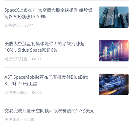
SpaceX上市在即 太空概念股全线扬升 维珍银
河(SPCE)领涨13.59%
金吾财讯
·
06-11
美股太空股盘初集体走强！维珍银河涨超
10%，Sidus Space涨超6%
老虎资讯综合
·
06-11
AST SpaceMobile宣布已安排发射BlueBird
8、9和10号卫星
老虎资讯综合
·
06-09
交易完成后量子空间预计股权价值约12亿美元
美股速递
·
06-08