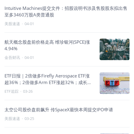
Intuitive Machines提交文件：招股说明书涉及售股股东拟出售
至多3460万股A类普通股
美股速递
·
04-01
航天概念股盘前价格走高 维珍银河(SPCE)涨
4.94%
金吾财讯
·
04-01
ETF日报｜2倍做多Firefly Aerospace ETF涨
超36%；2倍做多Arm ETF涨超32%；成长科
技与贵金属双强
ETF追踪
·
03-26
太空公司股价盘前飙升 传SpaceX最快本周提交IPO申请
美股速递
·
03-25