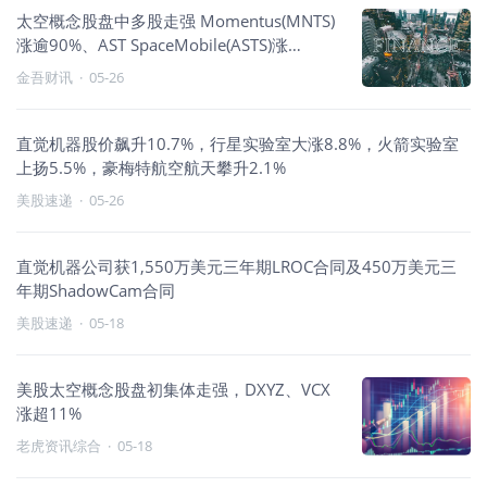
太空概念股盘中多股走强 Momentus(MNTS)
涨逾90%、AST SpaceMobile(ASTS)涨
16.05%
金吾财讯
·
05-26
直觉机器股价飙升10.7%，行星实验室大涨8.8%，火箭实验室
上扬5.5%，豪梅特航空航天攀升2.1%
美股速递
·
05-26
直觉机器公司获1,550万美元三年期LROC合同及450万美元三
年期ShadowCam合同
美股速递
·
05-18
美股太空概念股盘初集体走强，DXYZ、VCX
涨超11%
老虎资讯综合
·
05-18