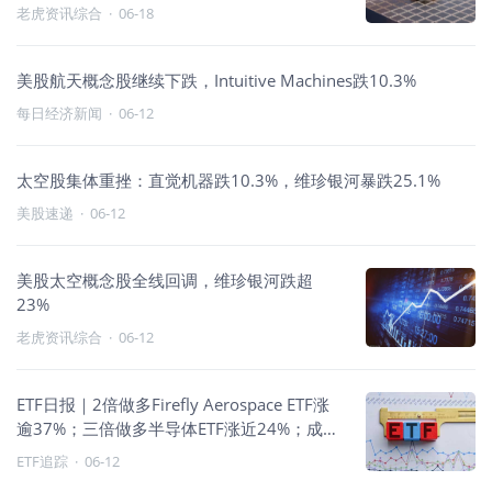
老虎资讯综合
·
06-18
美股航天概念股继续下跌，Intuitive Machines跌10.3%
每日经济新闻
·
06-12
太空股集体重挫：直觉机器跌10.3%，维珍银河暴跌25.1%
美股速递
·
06-12
美股太空概念股全线回调，维珍银河跌超
23%
老虎资讯综合
·
06-12
ETF日报｜2倍做多Firefly Aerospace ETF涨
逾37%；三倍做多半导体ETF涨近24%；成长
风格领跑
ETF追踪
·
06-12