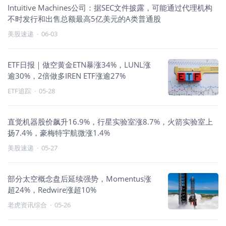
Intuitive Machines公司：据SEC文件披露，可能通过代理机构
不时发行和出售总额最高5亿美元的A类普通股
美股速递
·
06-03
ETF日报｜做空黄金ETN暴涨34%，LUNL涨
逾30%，2倍做多IREN ETF涨逾27%
ETF追踪
·
05-28
直觉机器股价飙升16.9%，行星实验室涨8.7%，火箭实验室上
扬7.4%，豪梅特宇航微涨1.4%
美股速递
·
05-27
部分太空概念盘后延续强势，Momentus涨
超24%，Redwire涨超10%
老虎资讯综合
·
05-26