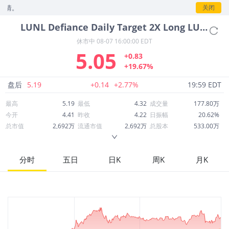
情。
关闭
LUNL
Defiance Daily Target 2X Long LUNR ETF
休市中
08-07 16:00:00 EDT
5.05
+0.83
+19.67%
盘后
5.19
+0.14
+2.77%
19:59 EDT
最高
5.19
最低
4.32
成交量
177.80万
今开
4.41
昨收
4.22
日振幅
20.62%
总市值
2,692万
流通市值
2,692万
总股本
533.00万
成交额
861.17万
换手率
33.36%
流通股本
533.00万
市净率
--
ROE
--
每股收益
0.00
分时
五日
日K
周K
月K
52周最高
56.68
52周最低
2.48
市盈率
--
股息
0.00
股息收益率
0.00
ROA
--