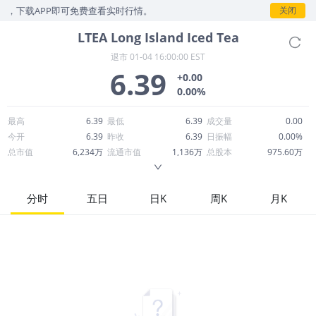
，下载APP即可免费查看实时行情。
关闭
LTEA
Long Island Iced Tea
退市
01-04 16:00:00 EST
6.39
+0.00
0.00%
最高
6.39
最低
6.39
成交量
0.00
今开
6.39
昨收
6.39
日振幅
0.00%
总市值
6,234万
流通市值
1,136万
总股本
975.60万
成交额
0.00
换手率
0.00%
流通股本
177.77万
市净率
31.91
ROE
--
每股收益
-1.90
分时
五日
日K
周K
月K
52周最高
9.49
52周最低
1.70
市盈率
-3.36
股息
0.00
股息收益率
0.00
ROA
--