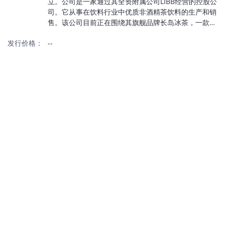
立。公司是一家通过其全资附属公司LIBB经营的控股公
司。它从事在饮料行业中优质非酒精茶饮料的生产和销
售。该公司目前正在围绕其旗舰品牌长岛冰茶，一款独
家配方的优质非酒精茶饮料，其配料主要通过美国东海
发行价格：
--
岸的国家和地区的零售连锁店和分销商网络获得。公司
的宗旨是以合理的价为消费者提供格提供优质的冰茶。