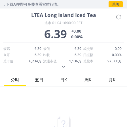
，下载APP即可免费查看实时行情。
关闭
LTEA
Long Island Iced Tea
退市
01-04 16:00:00 EST
6.39
+0.00
0.00%
最高
6.39
最低
6.39
成交量
0.00
今开
6.39
昨收
6.39
日振幅
0.00%
总市值
6,234万
流通市值
1,136万
总股本
975.60万
成交额
0.00
换手率
0.00%
流通股本
177.77万
市净率
31.91
ROE
--
每股收益
-1.90
分时
五日
日K
周K
月K
52周最高
9.49
52周最低
1.70
市盈率
-3.36
股息
0.00
股息收益率
0.00
ROA
--