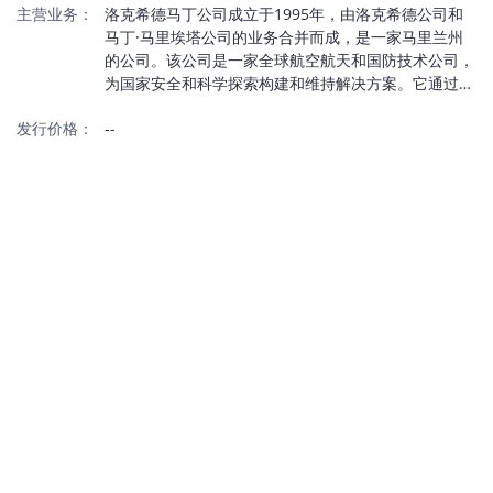
主营业务：
洛克希德马丁公司成立于1995年，由洛克希德公司和
马丁·马里埃塔公司的业务合并而成，是一家马里兰州
的公司。该公司是一家全球航空航天和国防技术公司，
为国家安全和科学探索构建和维持解决方案。它通过四
个业务领域开展业务，即航空、导弹和火控、旋转和任
发行价格：
--
务系统以及太空——提供跨国防、太空和网络安全领域
的综合能力，主要服务于美国政府机构和相关客户。