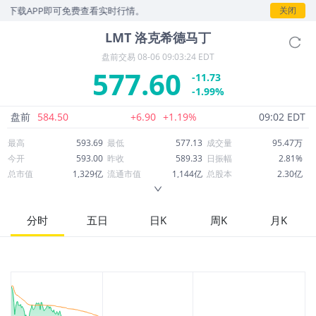
下载APP即可免费查看实时行情。
关闭
LMT
洛克希德马丁
盘前交易
08-06 09:03:24 EDT
577.60
-11.73
-1.99%
盘前
584.50
+6.90
+1.19%
09:02 EDT
最高
593.69
最低
577.13
成交量
95.47万
今开
593.00
昨收
589.33
日振幅
2.81%
总市值
1,329亿
流通市值
1,144亿
总股本
2.30亿
成交额
5.54亿
换手率
0.48%
流通股本
1.98亿
市净率
15.16
ROE
89.16%
每股收益
27.14
分时
五日
日K
周K
月K
52周最高
692.00
52周最低
423.91
市盈率
21.28
股息
13.65
股息收益率
0.02
ROA
8.64%