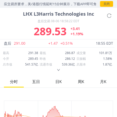
应交易所要求，美/港股行情延时15分钟展示，下载APP即可免费查看实时
关闭
LHX
L3Harris Technologies Inc
盘后交易
08-06 18:58:22 EDT
289.53
+3.41
+1.19%
盘后
291.00
+1.47
+0.51%
18:55 EDT
最高
291.38
最低
286.87
成交量
101.81万
今开
289.45
昨收
286.12
日振幅
1.58%
总市值
541.57亿
流通市值
539.36亿
总股本
1.87亿
成交额
2.95亿
换手率
0.55%
流通股本
1.86亿
市净率
2.72
ROE
9.34%
每股收益
9.90
分时
五日
日K
周K
月K
52周最高
379.23
52周最低
262.68
市盈率
29.25
股息
4.90
股息收益率
0.02
ROA
4.38%