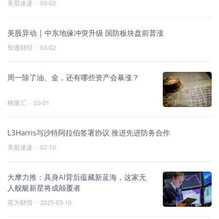
美股速递
·
03-02
美股异动 | 中东地缘冲突升级 国防板块盘前普涨
智通财经
·
03-02
周一除了油、金，还有哪些资产会暴涨？
格隆汇
·
03-01
L3Harris与沙特阿拉伯签署协议 推进先进防务合作
美股速递
·
02-10
大摩力推：具身AI背后蕴藏新蓝海，这家无
人舰艇新星将成颠覆者
英为财情
·
2025-03-10