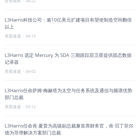
投资观察
·
04-22
L3Harris科技公司：逾10亿美元扩建项目有望使制造空间翻倍
以上
美股速递
·
04-15
L3Harris 选定 Mercury 为 SDA 三期跟踪层卫星提供固态数据
记录器
美股速递
·
04-02
L3Harris任命萨姆·梅赫塔为太空与任务系统及通信与频谱优势
部门总裁
美股速递
·
03-12
L3Harris任命肯·夏普为高级副总裁兼首席财务官，肯·贝丁菲尔
德为导弹解决方案部门总裁