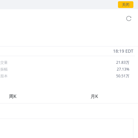
关闭
18:19 EDT
成交量
21.83万
日振幅
27.13%
总股本
50.51万
流通股本
50.51万
每股收益
0.00
周K
月K
市盈率
--
OA
--