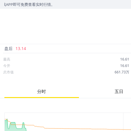
PP即可免费查看实时行情。
盘后
13.14
最高
16.61
今开
16.61
总市值
661.73万
成交额
300.86万
市净率
--
分时
五日
52周最高
28.93
股息
0.00