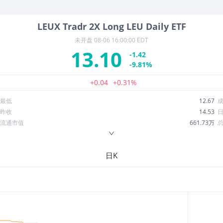
LEUX
Tradr 2X Long LEU Daily ETF
未开盘
08-06 16:00:00 EDT
13.10
-1.42
-9.81%
+0.04
+0.31%
最低
12.67
昨收
14.53
流通市值
661.73万
换手率
43.22%
ROE
--
日K
52周最低
8.80
股息收益率
0.00
R