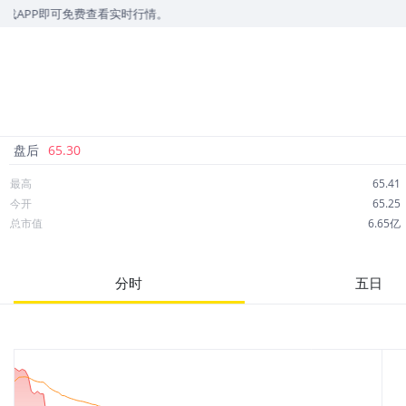
P即可免费查看实时行情。
盘后
65.30
最高
65.41
今开
65.25
总市值
6.65亿
成交额
7,663万
市净率
--
分时
五日
52周最高
66.53
股息
0.98