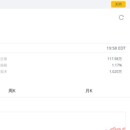
关闭
19:58 EDT
成交量
117.98万
日振幅
1.17%
总股本
1,020万
流通股本
1,020万
每股收益
2.37
周K
月K
市盈率
27.49
OA
--