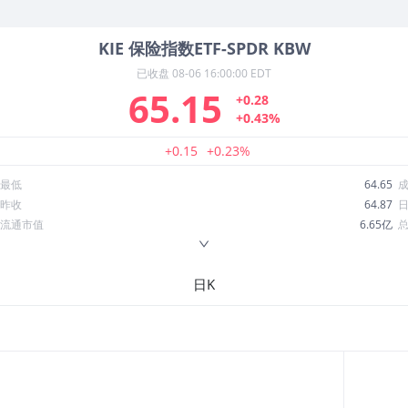
KIE
保险指数ETF-SPDR KBW
已收盘
08-06 16:00:00 EDT
65.15
+0.28
+0.43%
+0.15
+0.23%
最低
64.65
昨收
64.87
流通市值
6.65亿
换手率
11.57%
ROE
--
日K
52周最低
53.45
股息收益率
0.01
R