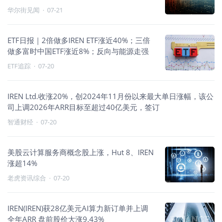
华尔街见闻
·
07-21
ETF日报｜2倍做多IREN ETF涨近40%；三倍
做多富时中国ETF涨近8%；反向与能源走强
ETF追踪
·
07-20
IREN Ltd.收涨20%，创2024年11月份以来最大单日涨幅，该公
司上调2026年ARR目标至超过40亿美元，签订
智通财经
·
07-20
美股云计算服务商概念股上涨，Hut 8、IREN
涨超14%
老虎资讯综合
·
07-20
IREN(IREN)获28亿美元AI算力新订单并上调
全年ARR 盘前股价大涨9.43%