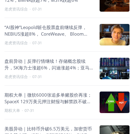
12%，BMNR跌超7%，MSTR跌超6%
老虎资讯综合
·
07-31
“AI股神”Leopold斩仓股票盘前继续反弹，
NEBIUS涨超8%， CoreWeave、 Bloom
Energy涨超6%
老虎资讯综合
·
07-31
盘前异动 | 反弹行情继续！存储概念股续
升，SK海力士涨超6%，闪迪涨超4%；亚马
逊、苹果财报后走势分化，亚马逊涨超
老虎资讯综合
·
07-31
11%，苹果跌近7%
期权大单 | 微软6000张追多单赌股价再涨；
SpaceX 129万美元押注财报与解禁跌不破
100美元；韩国ETF零成本单博反弹止步200
期权大单
·
07-31
美股异动｜比特币升破6.5万美元，加密货币