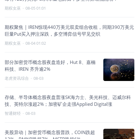
期权女巫
·
08-05 01:01
期权聚焦 | IREN惊现440万美元双卖组合收租，同期390万美元
巨量Put买入押注深跌，多空博弈信号罕见交织
期权女巫
·
08-04 01:02
部分加密货币概念股夜盘造好，Hut 8、嘉楠
科技、IREN 齐升逾2%
老虎资讯综合
·
08-03
存储、半导体概念股夜盘普涨SK海力士、美光科技、迈威尔科
技、英特尔涨超2%；加密矿企走强Applied Digital涨
智通财经
·
08-03
美股异动｜加密货币概念股普跌，COIN跌超