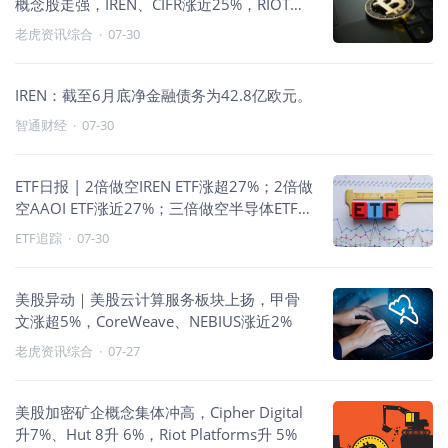
概念股走强，IREN、CIFR涨近25%，RIOT涨
超19%
老虎资讯综合
·
07-30
IREN：截至6月底净金融债务为42.8亿欧元。
智通财经
·
07-30
ETF日报 | 2倍做空IREN ETF涨超27%；2倍做
空AAOI ETF涨近27%；三倍做空半导体ETF涨
超16%；科技做空与原油走强
ETF追踪
·
07-30
美股异动｜美股云计算服务板块上扬，甲骨
文涨超5%，CoreWeave、NEBIUS涨近2%
老虎资讯综合
·
07-27
美股加密矿企概念集体冲高，Cipher Digital
升7%、Hut 8升 6%，Riot Platforms升 5%