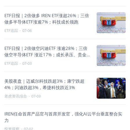
ETF日报｜2倍做多 IREN ETF涨超26%；三倍
做多半导体ETF涨逾7%；科技成长领跑
ETF追踪
·
07-06
ETF日报｜2倍做空闪迪ETF 涨逾28%；三倍
做空半导体ETF 涨近17%；成长承压、贵金属
走强
ETF追踪
·
07-03
美股夜盘｜迈威尔科技跌超3%；康宁跌超
4%；闪迪跌超3%，希捷科技跌近3%
老虎资讯综合
·
07-03
IREN任命首席产品官与首席开发官，强化AI云平台垂直整合实
力
投资观察
·
07-02