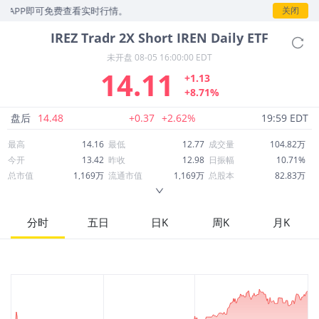
即可免费查看实时行情。
关闭
IREZ
Tradr 2X Short IREN Daily ETF
未开盘
08-05 16:00:00 EDT
14.11
+1.13
+8.71%
盘后
14.48
+0.37
+2.62%
19:59 EDT
最高
14.16
最低
12.77
成交量
104.82万
今开
13.42
昨收
12.98
日振幅
10.71%
总市值
1,169万
流通市值
1,169万
总股本
82.83万
成交额
1,412万
换手率
126.55%
流通股本
82.83万
市净率
--
ROE
--
每股收益
0.00
分时
五日
日K
周K
月K
52周最高
119.01
52周最低
12.00
市盈率
--
股息
0.00
股息收益率
0.00
ROA
--