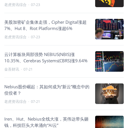
老虎资讯综合
·
07-23
美股加密矿企集体走强，Cipher Digital涨超
7%、Hut 8、Riot Platforms涨超6%
老虎资讯综合
·
07-23
云计算板块局部强势 NEBIUS(NBIS)涨
10.35%、Cerebras Systems(CBRS)涨9.64%
金吾财讯
·
07-21
Nebius股价崛起：其如何成为“新云”概念中的
佼佼者？
老虎资讯综合
·
07-21
Iren、Hut、Nebius全线大涨，英伟达带头砸
钱，科技巨头大单涌向“AI云”