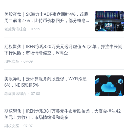
美股夜盘 | SK海力士ADR夜盘回吐4%，该股
周二飙逾27%；比特币价格回升，部分概念
股夜盘上扬
老虎资讯综合
·
07-15
期权聚焦 | IREN惊现320万美元远月虚值Put大单，押注中长期
下行风险；市场情绪偏空，IV高企
期权女巫
·
07-09
美股异动｜云计算服务商股走强，WYFI涨超
6%，NBIS涨超5%
老虎资讯综合
·
07-08
期权聚焦 | IREN惊现381万美元牛市看跌价差，大资金押注42
美元上方收租，市场情绪温和偏多
期权女巫
·
07-07