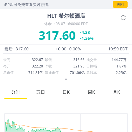
P即可免费查看实时行情。
关闭
HLT
希尔顿酒店
休市中
08-07 16:00:00 EDT
317.60
-4.38
-1.36%
盘后
317.60
+0.00
0.00%
19:59 EDT
最高
322.67
最低
316.66
成交量
144.77万
今开
322.20
昨收
321.98
日振幅
1.87%
总市值
714.81亿
流通市值
701.06亿
总股本
2.25亿
成交额
4.61亿
换手率
0.66%
流通股本
2.21亿
市净率
-11.34
ROE
67.12%
每股收益
6.81
分时
五日
日K
周K
月K
52周最高
358.00
52周最低
253.54
市盈率
46.64
股息
0.60
股息收益率
0.00
ROA
11.03%