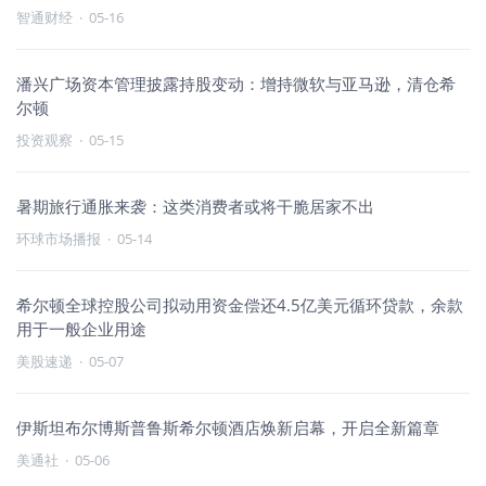
智通财经
·
05-16
潘兴广场资本管理披露持股变动：增持微软与亚马逊，清仓希
尔顿
投资观察
·
05-15
暑期旅行通胀来袭：这类消费者或将干脆居家不出
环球市场播报
·
05-14
希尔顿全球控股公司拟动用资金偿还4.5亿美元循环贷款，余款
用于一般企业用途
美股速递
·
05-07
伊斯坦布尔博斯普鲁斯希尔顿酒店焕新启幕，开启全新篇章
美通社
·
05-06