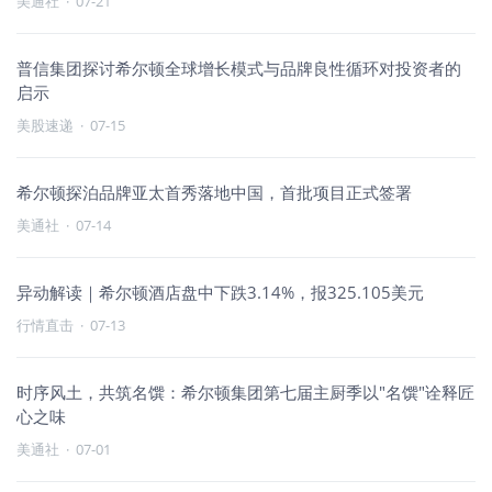
美通社
·
07-21
普信集团探讨希尔顿全球增长模式与品牌良性循环对投资者的
启示
美股速递
·
07-15
希尔顿探泊品牌亚太首秀落地中国，首批项目正式签署
美通社
·
07-14
异动解读｜希尔顿酒店盘中下跌3.14%，报325.105美元
行情直击
·
07-13
时序风土，共筑名馔：希尔顿集团第七届主厨季以"名馔"诠释匠
心之味
美通社
·
07-01