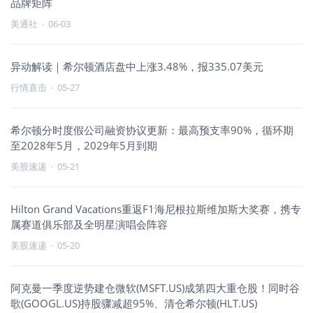
品牌矩阵
美通社
·
06-03
异动解读｜希尔顿酒店盘中上涨3.48%，报335.07美元
行情直击
·
05-27
希尔顿分时度假公司融资协议更新：最高预支率90%，循环期
至2028年5月，2029年5月到期
美股速递
·
05-21
Hilton Grand Vacations重返F1海尼根拉斯维加斯大奖赛，携专
属赛道俱乐部及全明星演唱会阵容
美股速递
·
05-20
阿克曼一季度逆势建仓微软(MSFT.US)成第四大重仓股！同时谷
歌(GOOGL.US)持股骤减超95%、清仓希尔顿(HLT.US)