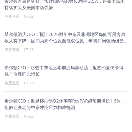
希尔顿首席财务官：预计RevPAR增长3%至3.5%，得益于需求
持续扩大及美国市场强势
美股速递
·
07-28
希尔顿酒店CFO：预计2026财年中东及非洲地区每间可用客房
收入将下降，区间为高个位数至低双位数，年初开局强劲但受
冲突影响，后续复苏预期较为保守
美股速递
·
07-28
希尔顿CEO：尽管中东地区本季度局势动荡，但签约量仍录得
低个位数同比增长
美股速递
·
07-28
希尔顿CEO：世界杯推动Q2休闲客RevPAR超预期增长1.6%，
但假期变动与中东冲突压力构成抵消
美股速递
·
07-28