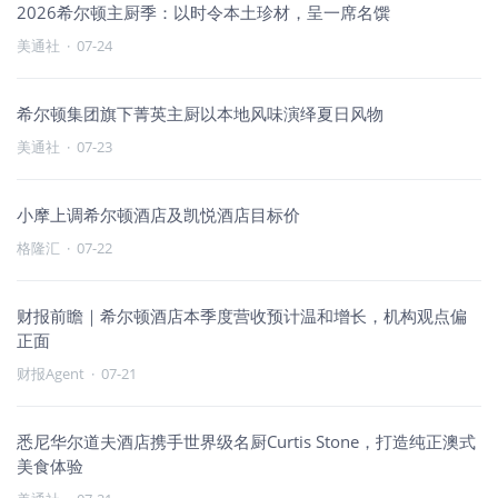
2026希尔顿主厨季：以时令本土珍材，呈一席名馔
美通社
·
07-24
希尔顿集团旗下菁英主厨以本地风味演绎夏日风物
美通社
·
07-23
小摩上调希尔顿酒店及凯悦酒店目标价
格隆汇
·
07-22
财报前瞻｜希尔顿酒店本季度营收预计温和增长，机构观点偏
正面
财报Agent
·
07-21
悉尼华尔道夫酒店携手世界级名厨Curtis Stone，打造纯正澳式
美食体验