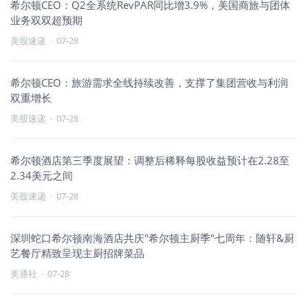
希尔顿CEO：Q2全系统RevPAR同比增3.9%，美国商旅与团体
业务双双超预期
美股速递
·
07-28
希尔顿CEO：旅游需求全线持续改善，支撑了集团营收与利润
双重增长
美股速递
·
07-28
希尔顿酒店第三季度展望：调整后稀释每股收益预计在2.28至
2.34美元之间
美股速递
·
07-28
深圳蛇口希尔顿南海酒店共庆"希尔顿主厨季"七周年：随轩&厨
艺餐厅精致呈现主厨招牌菜品
美通社
·
07-28