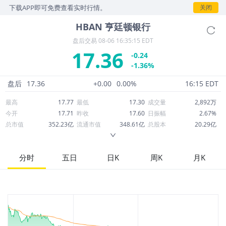
，下载APP即可免费查看实时行情。
关闭
HBAN
亨廷顿银行
盘后交易
08-06 16:35:15 EDT
17.36
-0.24
-1.36%
盘后
17.36
+0.00
0.00%
16:15 EDT
最高
17.77
最低
17.30
成交量
2,892万
今开
17.71
昨收
17.60
日振幅
2.67%
总市值
352.23亿
流通市值
348.61亿
总股本
20.29亿
成交额
5.05亿
换手率
1.44%
流通股本
20.08亿
市净率
1.18
ROE
9.00%
每股收益
1.28
分时
五日
日K
周K
月K
52周最高
19.46
52周最低
14.89
市盈率
13.54
股息
0.62
股息收益率
0.04
ROA
0.98%