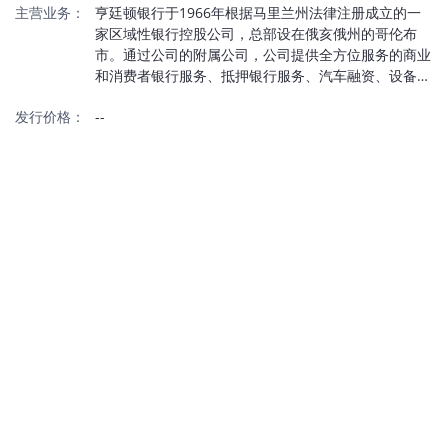
主营业务：
亨廷顿银行于1966年根据马里兰州法律注册成立的一
家区域性银行控股公司，总部设在俄亥俄州的哥伦布
市。通过公司的附属公司，公司提供全方位服务的商业
和消费者银行服务、抵押银行服务、汽车融资、设备租
赁、投资管理、信托服务、经纪服务、保险服务计划以
发行价格：
--
及金融产品和服务。