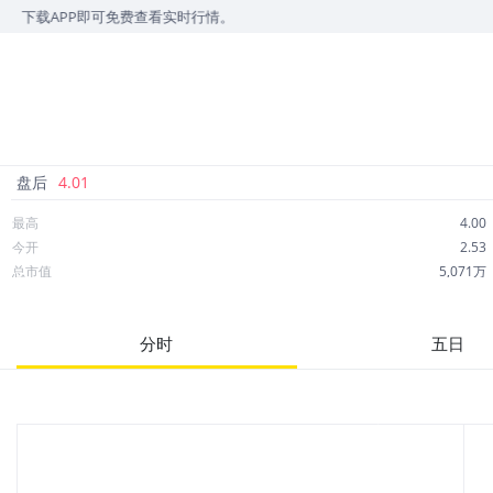
下载APP即可免费查看实时行情。
盘后
4.01
最高
4.00
今开
2.53
总市值
5,071万
成交额
154.08万
市净率
--
分时
五日
52周最高
12.40
股息
0.00