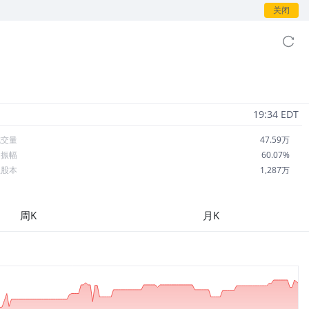
关闭
19:34 EDT
成交量
47.59万
日振幅
60.07%
总股本
1,287万
流通股本
1,287万
每股收益
0.00
周K
月K
市盈率
--
OA
--