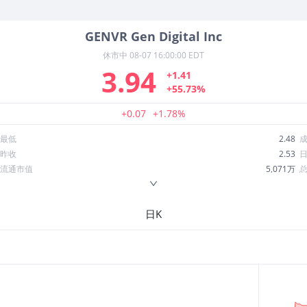
GENVR
Gen Digital Inc
休市中
08-07 16:00:00 EDT
3.94
+1.41
+55.73%
+0.07
+1.78%
最低
2.48
昨收
2.53
流通市值
5,071万
换手率
3.70%
ROE
--
日K
52周最低
0.3527
股息收益率
0.00
R