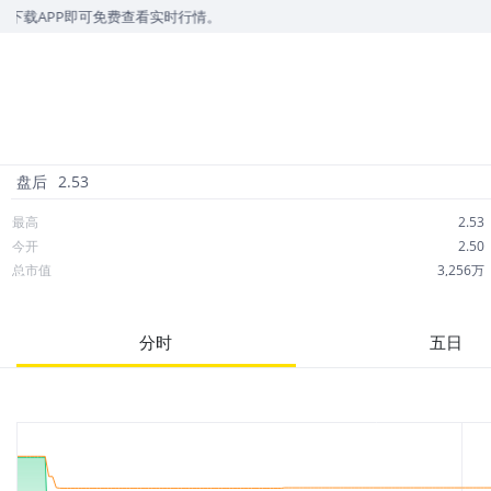
APP即可免费查看实时行情。
盘后
2.53
最高
2.53
今开
2.50
总市值
3,256万
成交额
2.20万
市净率
--
分时
五日
52周最高
12.40
股息
0.00