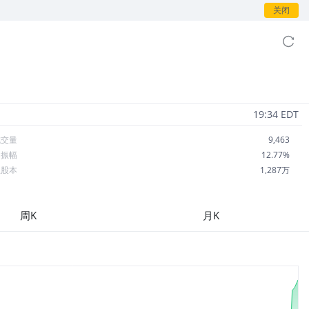
关闭
19:34 EDT
成交量
9,463
日振幅
12.77%
总股本
1,287万
流通股本
1,287万
每股收益
0.00
周K
月K
市盈率
--
OA
--