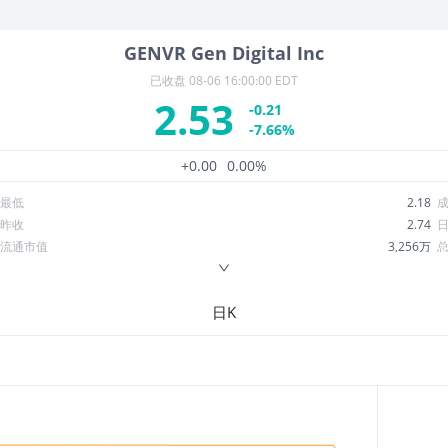
GENVR
Gen Digital Inc
已收盘
08-06 16:00:00 EDT
2.53
-0.21
-7.66%
+0.00
0.00%
最低
2.18
昨收
2.74
流通市值
3,256万
换手率
0.07%
ROE
--
日K
52周最低
0.3527
股息收益率
0.00
R