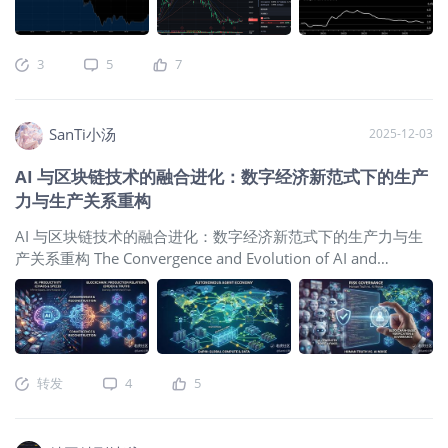
成，交易量往往会在极短时间内放大。
白银牛市已经结束了，另一方面，在黄
称将加密货币纳入公司的资产负债表，
码:FIGR）和Gemini Space Station（代
iShares(IBIT)$
昨夜涨超3.2%；
$华夏以太币(03046)$
涨超
虽然这种行情
金韧性足够的情况下，市场大概率会陷
公开买入加密货币。 以微策略举例，这
码:GEMI）两只加密货币概念股相继在
6.7%！消息面上，美国劳工统计局周二公布的数据显示，剔除
入震荡。在前一个牛市加速之前，黄金
种公司的币股联动模式堪称永动机： 融
美股上市，尽管参与申购人数增多导致
波动较大的食品和能源类别的核心消费者价格指数(CPI)较11月
3
5
7
曾经出现过
资： 通过发债或卖股筹集美元。 买入：
分配股数减少，但两只股票上市后均大
上涨O.2%，同比涨幅为2.6%，与四年以来的最低水平持平：受
全力买入比特币。 溢价： 比特币上涨带
幅上涨，投资者依然获利颇丰。 需要再
此影响，市场预期美联储可能在今年6月之前采取降息动作。降
动每股含币量增加，吸引更多投资者，
次说明的是：美股IPO并不采用公开抽签
息通常利好黄金及比特币等不生息资产。目前来看，黄金价格
SanTi小汤
2025-12-03
导致股价相对于比特币净资产（NAV）
制度，而是由券商分配新股给散户。因
涨超0.9%，最高至4639.8美元/盎司，再创历史新高！白银更
产生高溢价。 再融资： 利用股价高溢
此，只有参与承销的券商才能让客户参
夸张，今日涨超3.8%，突破90美元大关，创造了新的历史记
AI 与区块链技术的融合进化：数字经济新范式下的生产
价，以更低的成本增发股票或发行债
与打新，未参与承销则无法申购。 每年
录！除美国通胀低于预期外，近期国际局势较为动荡，尤其是
力与生产关系重构
券，买入更多比特币。 这里很明显有一
可供打新的美股新股数量有限，我们仍
美国逮捕委内瑞拉总统、伊朗国内爆发大规模抗议浪潮及再次
个问题：微策略公司并非比特币市场的
应以港股打新为主，美股打新为辅，两
威胁吞并格陵兰岛，提升了黄金、比特币等避险资产的需求。
AI 与区块链技术的融合进化：数字经济新范式下的生产力与生
唯一玩家，他们虽然持有很多比特币，
手都要抓，两手都赚钱。 一、招股信息
另外，根据周一提交的监管文件显示，
$Strategy(MSTR)$
公司
产关系重构 The Convergence and Evolution of AI and
但是没法控制住比特币价格的涨跌。 虽
二、公司概况 BitGo Holdings是一家成
在1月5日-11日购买了13627个比特币，耗资12.5亿美元，买入
Blockchain: Reconstructing Productivity and Production
然Michael Saylor不止一次的说过MSTR
立于2013年，总部位于美国加州的数字
规模创去年7月以来最大规模！CoinGlass的数据显示，过去24
Relations in the New Digital Economy Paradigm 作者：SanTi
不会卖币，但财报中也留有余地：如果
资产金融服务公司，主要为机构投资者
小时内约有2.7亿美元的比特币空头头寸被平仓。而在整个加密
Li，春风君，Lisa，纳西妲 摘要： 当前市场对于人工智能
出现极端债务违约风险，公司可能会被
提供受监管的托管、质押、大宗交易结
货币市场，约有6亿美元的空头头寸被平仓。从目前的比特币与
（AI）与区块链数字货币（Blockchain & Crypto）之间关系的
迫出售部分比特币。 截至 2026 年 2
算及 RWA（现实世界资产）提供底层代
黄金的比值来
探讨，往往局限于资金分流的零和博弈视角。然而，深入的行
月，公司账上有 22.5 亿美元 现金，
币化技术支持等金融基础设施服务。 作
转发
4
5
业分析与技术演进路径表明，二者实为互补共生的关系。在人
Michael Saylor也说这笔钱会用来支付
为多重签名（Multi-Sig）钱包技术的开
工智能推动生产力呈指数级增长、数字内容供给趋于无限的背
融资利息
创者，BitGo目前处理着全球约20%的
景下，基于区块链的生产关系重构与确权机制不仅是“锦上添
BTC交易价值，被视为加密货币行业