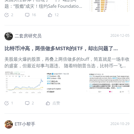
币挖矿的难度再次提升；3.美联储开启降息周期2024年9月19
题：“股瘾”成灾！纽约Safe Foundation
日，美联储宣布降息50个基点，将联邦基金利率目标区间降至
的临床主任Jessica Steinmetz表示，现
2
16
12
4.75%—5.00%之间的水平，这是美联储自2020年3月以来首次
在约有10%的患者在寻求“交易成瘾”的帮
开启降息周期，比特币重返6万关口，4.白宫迎来历史首位“加密
助，这在2020年以前是从未有过的。
总统”2024年11月，唐纳德·特朗普成功赢得2024年美国总统大
这部分人主要沉迷于
$游戏驿站
二套房研究员
2024-12-05
选，成为白宫历史上首位“加密总统”，这一消息也直接点燃比特
(GME)$
、
$特朗普媒体科技集团(DJT)$
币和加密货币的行情，比特币价格一度突破7.5万美元新高；5.
等meme股，还有7x24小时从不停歇的
比特币冲高，两倍做多MSTR的ETF，却出问题了...
比特币突破10万美元里程碑2024年12月5日，比特币突破10万
加密货币交易，此外高杠杆期权交易也
美元里程碑，主要得益于比特币大户MSTR持续加仓、以及特朗
美股最火爆的股票，再叠上两倍做多的buff，简直就是一场丰收
是重灾区。有位参与治疗的61岁美国男
普持续释放利好消息，包括提名Paul Atkins作为SEC主席、现任
的盛宴，但最近却事与愿违。 随着特朗普当选，比特币一飞冲
子称，2022年卖掉房子后，他就开始用
SEC主席加里·根斯勒（Gary Gensler）将会辞职等。比
天，有美股“最大比特币代理”之称的MicroStrategy（MSTR）涨
数千美元买入
$Grayscale Bitcoin
势更加迅猛。自美国大选以来，比特币上涨近40%，
Trust(GBTC)$
等交易，然后觉得不过
MicroStrategy上涨67%；年初以来，MicroStrategy涨幅高达
瘾，开始上期权，并通过融资加大赌
455%，是比特币同期涨幅的将近4倍！ 如此火爆的行情下，趁
注，最后损失惨重。
喜欢炒股和炒
势推出的两只MicroStrategy杠杆ETF遭到疯抢。一只是8月上市
股成瘾还是有区别的，炒股成瘾的表现
1
2
点赞
的Defiance Daily Target 2x Long MSTR ETF (MSTX)，一开始提
主要有：每天频繁交易、时间投入过
供的是1.75倍杠杆，10月改为两倍杠杆做多MicroStrategy；另
高、难以停止交易，随时渴望“再下一
一只是9月推出的T-Rex 2x Long MSTR Daily Target
单”、对股市的心理依赖及情绪波动太
ETF小帮手
2024-10-29
ETF（MSTU）。 上市不到半年时间，这两只ETF的资产总额已
大，出现失眠、抑郁。今天小虎们可以
快速膨胀至约50亿美元。 但最近，这两只ETF出问题了。11月
来复盘一下，大家是否有炒股上瘾的症