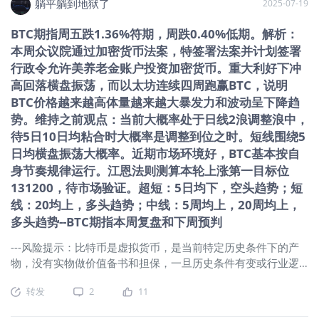
躺平躺到地狱了
2025-07-19
花”，反而显得尤为必要。本文旨在从信任机制的重塑、确权体
的“基础银行”和安全标杆。 截至2025年
系的建立、经济范式的转移、通证（Token）作为价值载体的重
6月底，BitGo支持超过1400种加密货
BTC期指周五跌1.36%符期，周跌0.40%低期。解析：
要性及风险控制等维度，深度剖析为何AI的广泛普及将成为区
币，为超过4600家机构客户及110万用
本周众议院通过加密货币法案，特签署法案并计划签署
块链技术从边缘实验走向大规模落地的核心驱动力与助推器。
户提供服务，平台管理的资产规模达
行政令允许美养老金账户投资加密货币。重大利好下冲
1. AI爆发背景下的数字信任危机 随着近年来AI人工智能技术的
903亿美元。 财务数据显示：BitGo在
高回落横盘振荡，而以太坊连续四周跑赢BTC，说明
突破性进展，尤其是大语言模型（LLM）和生成式 AI（AIGC）
2022年、2023年、2024年的营收分别
的广泛应用，其核心经济学意义在于将内容生产的边际成本降
BTC价格越来越高体量越来越大暴发力和波动呈下降趋
为25.11亿美元、9.
至接近于零。虽然这极大地释放了社会的创造力与生产力，但
势。维持之前观点：当前大概率处于日线2浪调整浪中，
也对现有的互联网生态构成了前所未有的严峻挑战，导致了信
待5日10日均粘合时大概率是调整到位之时。短线围绕5
息环境的急剧变动。 数字信息生态的熵增与失真： 随着合成媒
日均横盘振荡大概率。近期市场环境好，BTC基本按自
体（Synthetic Media）与深度伪造（Deepfakes）技术的普
身节奏规律运行。江恩法则测算本轮上涨第一目标位
及，互联网正面临“死互联网理论”（Dead Internet Theory）的
131200，待市场验证。超短：5日均下，空头趋势；短
具象化风险。在这一理论下，网络大部分流量和内容将由机器
线：20均上，多头趋势；中线：5周均上，20周均上，
人生成。当视频、音频及文本的伪造成本极低，且能够达到像
多头趋势--BTC期指本周复盘和下周预判
素级的逼真度时，“眼见为实”这
---风险提示：比特币是虚拟货币，是当前特定历史条件下的产
物，没有实物做价值备书和担保，一旦历史条件有变或行业逻
辑有变，风险巨大。操作BTC一定要控仓位设止损。 ---友情提
转发
2
11
示：1、预测BTC非常不靠谱，稳定性准确性远不如NQ100期
指；2、BTC24小时不间断交易，要时刻关注走势。3、长期走