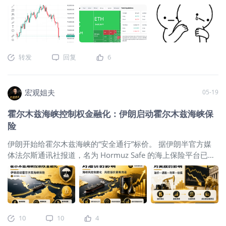
了一篇文章
《比特币遭遇年内最大资金流出：四张数据表说明
Crypto市场的买盘正在从哪里消失》
。当时我的核心结论很明
确：这波调整的根本驱动力不是卖盘多疯狂，而是由于机构、
ETF、链上新资金的集体防御，导致整个市场的买盘已经消失。
结果，市场的风暴比预想中来得还要快、还要狠。 过去48小时
转发
回复
6
内，盘面风云突变。比特币遭遇连环踩踏，短短两天内连续跌
穿多个关键防线，大跌近 $6,000，直接刺穿了 $70,000 的心
理大关，最低崩到了 $67,000 附近。山寨币市场更是血流成
宏观姐夫
05-19
河。全网加密货币的恐慌与贪婪指数一脚油门踩到了 11（极端
恐慌）。 今天，我们不贩卖焦虑，只复盘逻辑。为什么4天前埋
霍尔木兹海峡控制权金融化：伊朗启动霍尔木兹海峡保
下的“暗线”，会变成这两天砸盘的“明线”？跌到极度恐慌的 11
险
之后，作为耐心的猎人，我们该怎么做？ 一、 逻辑闭环：4天
前的四颗“雷”，是如何在两天内引爆的？ 市场永远会奖赏深度
伊朗开始给霍尔木兹海峡的“安全通行”标价。 据伊朗半官方媒
思考的人。这两天的暴跌，实际上就是4天前我们细拆的交易结
体法尔斯通讯社报道，名为 Hormuz Safe 的海上保险平台已经
构恶化后，必然产生的“多米诺骨牌效应”。 1. 从“买盘衰竭”演变
上线，面向途经波斯湾、霍尔木兹海峡及周边水域的海运货物
成“流动性真空” 4天前我提到，5月中下旬数字资产投资产品连
提供保险，保费以比特币结算。伊朗方面称，这项业务未来可
续两周录得巨额流出，创下2026年以来最大单周失血。 这两天
能带来超过100亿美元收入。 伊朗正在试探，能否把霍尔木兹
的现实是：这种机构的流出不仅没有止步，反而演变成了流动
海峡的控制权，进一步转化为一套收费、承保、结算的金融安
性上的“撤防”。当现货 ETF 的主力买盘（尤其是此前的中流砥柱
排。 这套机制能否真正落地，仍有很大不确定性。它的承保能
IBIT）转为大额赎回时，盘面实际上已经失去了最坚固的“护盘
10
10
4
力、国际认可度和制裁风险都还没有答案。但它已经足以改变