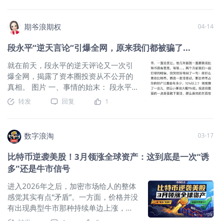
垫”。这两天多头毫无抵抗地连跌 6,000 刀，就是因为多方防线
市场对霍尔木兹风险的理解： 海峡问题，可能正从军事威慑，
根本没有后续资金注入。 2. 套牢盘从“摇摇欲坠”走向“主动割肉”
走向规则设计与金融定价。 对油价：海峡风险正在从“短期冲
在上一篇文章中，我用链上
期爷浪期权
04-14
击”走向“制度化变量” 霍尔木兹海峡的重要性，不需要再额外渲
染。全球约五分之一的石油海运贸易要经过这里，一旦通行受
段永平“逆天言论“引爆全网，原来我们都被骗了...
阻，影响的就不只是中东局势，而是全球能源供给、库存消耗
和通胀预期。 伊朗推出以比特币结算的海峡保险，首先会强化
就在前天，段永平的逆天评论又一次引
市场对风险长期化的判断。此前油价交易的重点，是海峡会不
爆全网，揭露了资本圈投资从不公开的
会被封、冲突会不会缓和；现在市场还需要考虑另一种情形：
真相。 图片 一、事情的始末： 段永平
即便通行逐步恢复，也可能是在伊朗设定的新规则和新收费体
的朋友，早年跟着乔布斯，拿了很多成
转发
回复
1
系下恢复。 这会让油价里的地缘风险溢价更难迅速消退。只要
本几分钱 / 几毛钱的苹果股票，财富自
海峡控制权开始被制度化，市场就很难把霍尔木兹风险当成一
由；很早就买了比特币，一直没卖，还
次性的突发新闻。对原油而言，真正敏感的不是“保险”两个字，
总跟段永平说比特币 “很有意思”。 段永
数字浪淘
03-17
而是伊朗是否在向外界释放一个信号： 未来经过这条全球能源
平问他：“这么看好比特币，仓位占比有
命脉，可能需要接受一套新的成本结构。 不过，保险机制也存
10% 以上吗？”朋友犹豫后说：“大概
比特币逆袭美股！3月领涨全球资产：这到底是一次“诱
在另一种潜在影响。如果 Hormuz Safe 后续真的被部分船东接
1%。” 段永平的灵魂拷问： “投资很重要
多”还是牛市信号
受，能够为高风险航行提供最低限度的保障，那么它在理论上
的一点是要敢下重注，那么喜欢的东西
会改善部分运输预期，削弱“海峡完全断流”的极端情形。只是从
在涨了那么多倍之后才占了不到 1%？那
进入2026年之后，加密市场给人的整体
目前看，市场更容易先定价风险上升，而不是提前交易通航恢
叫啥？” 二、核心观点1——认知决定仓
感觉其实有点“矛盾”。一方面，价格并没
复。 因此，油价层面的判断并不复杂： 短期偏利多风险溢价；
位 段永平最核心的投资逻辑就是：你对
有出现典型牛市那种持续单边上涨，很
中期要看这项保险究竟能缓解运输阻塞，还是会变成伊朗将海
一个标的的 “懂”，直接决定了你敢下多
多山寨币甚至还在低位徘徊；但另一方