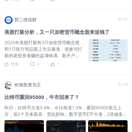
知道它到底行不行，先拿点试试，涨了
置框架中讨论，本身就说明市场情绪正
地。这里也基本是不少ETF构建头寸的起
了。 crypto全面拥抱华尔街拥抱美帝，
就赚，跌了也不亏”，这就是投机，不是
在发生细微变化。 1｜AI、Meme与ETF
始点，多杀多的局面一旦出现，后果将
一方面获得了来自华尔街的钱，另一方
信仰。 真正的信仰，一定是敢重仓的。
资金：2026年的加密市场其实在多线运
会十分严重。
$CME比特币主连
面却是出卖了自己的灵魂，失去了反叛
郭二侠说财
01-15
就像段永平自己，苹果、茅台、腾讯这
行 如果回顾最近几个月的市场，会发现
2602(BTCmain)$
$南方一倍做空比特币
精神，也不再去中心化。 川子发币的那
些他看懂的公司，仓位占比超过 90%，
加密行业并不是围绕单一叙事在运行，
(07376)$
$比特币ETF-
一刻，看起来是主流世界拥抱了比特
美股打新分析，又一只加密货币概念股来送钱了
这才是 “真懂 + 真信”。 段永平一直明确
而是同时存在多条资金线索。首先是AI
Grayscale(GBTC)$
当然，从上周的情况
币，实际上是揭开了整个行业的真面
表示： 比特币是他看不懂的东西，所以
赛道的再次升温。 随着AIAgent概念在
来看，多头也不会轻易放弃最后一个堡
目：所有的动作几乎都是割后来者的韭
2025年美股打新有3只加密货币概念股
他不投。他用这个朋友的例子，不是否
科技行业快速扩散，一些加密项目开始
垒。这会意味着市场短期将出现修复的
菜。 对于比特币来说，它现在只剩下一
和1只医疗用品股上市后暴涨，使参与打
定比特
尝试将AI与链上数据、交易策略甚至基
反弹，但是高度可能也不会很高。预计
种向上的属性——抗通胀。 理论上来
新的老投资者赚的盆满钵满。新开户的
础设施结合，这让AI再次成为市场讨论
在8万往上，就会面临新的抛售压力。比
说，只要全球超级超级大放水，比特币
投资者只能干瞪眼，因为新手用户根本
转发
3
1
热点。无论是自动化交易代理、去中心
较好的情况就是多空拉锯，更弱的情况
就会涨。 毕竟同为抗通胀的资产，比特
无法看到美股新股申购选项，由此可
化算力网络，还是AI数据市场，都在不
就是反抽后快速下行。当然这也会取决
币比黄金多了一个便携性，一个硬盘或
见，凡事宜早不宜迟。 尤其是去年8月
同程度上吸引了部分资金和注意力。 虽
于外部消息和其他资产的表现，但坚持
者一串密钥就可以带走全部身家。 但
在美股上市的加密货币交易所Bullish(代
价值投资为王
01-14
然很多项目仍处于探索阶段，但AI叙事
逢高卖出会是未来相当长一段时间内的
是，去年今年，在黄金不断大涨的背景
码:BLSH)股价上市首日暴涨3倍，且分配
确实在不断为市场提供新的想象空间。
首选。 和加密相比，贵金属虽然也在近
里，比特币的抗通胀属性黯然失色。 为
额度相当可观——认购金额低于3400美
比特币重回95000，牛市回来了？
与此同时，Meme市场也在阶段性爆
期出现了较大的回撤，尤其是白银几乎
何会这样？ 我认为和那些财库公司密不
元的投资者可全额配售，而超过3400美
发。一些新Meme项目在短时间内迅速
从高位出现了接近腰斩的跌幅，但短期
可分。 财库公司也叫DAT公司，全称是
元的每人分得92股（市值约3400美
昨日，比特币大涨3.4%，今日再涨1.3%，重回95000美元上
获得社区传播和交易流量，在链上生态
扩大跌幅的风险并不大。从上周的情况
Digital Asset Treasury Company，最具
元），首日卖出即可净赚3万多港币，投
方，创2个月来新高：受此影响，数字货币ETF大涨，2倍做多以
中形成典型的情绪行情。 Meme项目的
来看， 银弱金强的“老传统”似乎有望再
代表性的是微策略公司。 他们的玩法很
资者们无不喜笑颜开。 随后在9月，
太坊的
$ProShares Ultra Ether ETF(ETHT)$
昨夜涨超7.8%，目
特点是传播速度极快，一旦社区共识形
次回归。一方面，这可能意味着长期的
简单：利用公众对加密货币的热情，宣
Figure Technology Solutions（代
前老虎证券夜盘价格再度涨超7.9%！规模最大的
$比特币ETF-