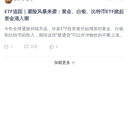
出现上涨，这一趋势与投资者对前总统
此更加贴合真实的市场需求。这种ETF直接持有比特币现货，让
唐纳德·特朗普胜选机率上升的押注密切
ETF追踪 | 避险风暴来袭：黄金、白银、比特币ETF掀起
投资者可以避免期货合约到期带来的价格波动。同时，比特币
相关。特朗普在9月中旬与高尔夫球场遭
现货ETF还省去了钱包管理、冷存储等繁琐的步骤，对于不想直
资金涌入潮
遇暗杀未遂事件后，市场普遍认为这可
接持币的投资者来说既省心又省事。正如FRNT Financial的CEO
今年全球通胀持续升温，许多ETF投资者开始增加对黄金、白银
能增加了他在即将到来的11月大选中的
Stephane Ouellette所说，当前全球流动性增加、利率走低的环
和比特币的投入，期待这些“硬通货”可以对冲物价的不断上涨。
胜算。川普此前9月中旬在高尔夫球场再
境对比特币形成了长期利好。尤其在美国大选临近、市场不确
尤其是在美国大选前，不确定性增加，避险资产需求水涨船
遭暗杀未遂，枪手为瑞安罗斯比特币ETF
定性加剧的背景下，比特币正成为投资者对抗通胀和法币贬值
2
回复
8
高，黄金、白银和比特币相关ETF的资金流入明显增长。
$贵金
飙升！比特币ETF跟随加密货币市场的走
的“新避风港”。长期投资者的新选择比特币常被称为“数字黄
属ETF(AIGP.UK)$
火热：黄金和白银吸金不断数据显示，过去一
高而大幅飙升。特朗普将自己定位为加
金”，不仅具备抗通胀属性，还有高增值潜力，这对长期投资者
个月贵金属类ETF吸引了35亿美元的资金流入，几乎囊括了今年
密货币的倡导者，这在一定程度上推动
加载更多
以来该类ETF的所有净流入。黄金和白银的避险作用在当下的经
了比特币价格的上涨。具体表现如下：
济环境中得到了充分发挥。黄金价格一路上扬，周三一度突破
$iShares Bitcoin Trust(IBIT)$
上涨超过
2750美元/盎司，而白银也飙升至35美元附近，创下12年新
9%，至近36美元。
$Grayscale Bitcoin
高。具体来看，SPDR黄金信托基金（GLD）今年以来上涨了
Trust(GBTC)$
和
$Fidelity Wise Origin
31%，而
$iShares(EEMA)$
白银信托基金（SLV）则涨了41%。
Bitcoin Fund(FBTC)$
均上涨10%。此
这些ETF的出色表现不仅仅反映了贵金属价格上涨，也表现了投
外，杠杆比特币ETF也表现出色，多个产
资者对未来通胀的担忧。在目前的市场中，黄金和白银由于避
品涨幅超过18%。特朗普媒体与科技集
险特性而持续受到广泛关注。投资专家保罗·都铎·琼斯：黄金和
团股价飙升！
$特朗普媒体科技集团
比特币是通胀避风港知名对冲基金经理保罗·都铎·琼斯（Paul
(DJT)$
，作为真相社交平台的所有者，
Tudor Jones）最近在CNBC采访中提到，不论大选结果如何，
股价续涨，目前已经飙升进22%，至