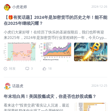
大）：日线：高9+3，周线：无，月线：无（神奇9转指标在比
已反映完美表现的预期。 强劲的第四季度 不出意外，Coinbase
上。 Robinhood 对加密货币市场的依赖引发市场担忧。目前，
特币上没
预计将在2024年2月中旬发布的第四季度财报中表现亮眼。 比
小虎老师
2024-12-26
加密货币交易约占该公司总营收的 18%，这意味著数字资产价
特币在第三季度末的价格为63,000美元，在12月季度期间突破
格的波动可能直接影响其财务表现。从 2024 年第四季度财报
【🎁有奖话题】2024年是加密货币的历史之年！能不能
了100,000美元。 在纳斯达克伦敦第51届会议上，首席财务官
来看，Robinhood 交易型收入增长迅速，与当时比特币价格上
在2025年继续闪耀？
Alesia Haas表示，公司第四季度表现预计将达到或超过此前指
涨相呼应。然而，回顾历史市场周期可以发现，加密货币交易
导范围的高端水平： ​“截至11月，我们看到各项指标与第三季度
具有极高波动性，这使得 Robinhood 的营收模式较为不稳定。
小虎们大家好呀！在经历了快乐的圣诞假期后，我们也即将迎
基本一致，无论是高级产品与基础产品之间的比例，还是消费
与传统券商如 Charles Schwab 和 Interactive Brokers 相比，
来2025年，2024年是加密货币行业里程碑的一年，今天Crypto
者与机构交易的占比，或是稳定币对加密货币和法币交易对的
Robinhood 的收入来源较为单一，对零售投资人的交易行为依
加密虎会跟大家一起回顾一下值得被铭记的一些大事件，以及
比例。到目前为止，一切都在增长。不过，我需要强调，加密
赖程度更高，这使得其业务模式面临更大的市场风险。 市场分
比特币和加密货币是否能在2025年继续闪耀呢？
回顾比特
市场变化迅速，12月的情况难以预测。” 她还指出： ​•​加密市场
析师对 Robinhood 的未来看法不一。Wolfe Research 近期将
币的2024年之旅！2024年，加密货币经历了比特币和以太坊现
总市值和波动性的上升推动收入上行。 ​•​订阅与服务产品的收入
Ro
货ETF上市交易、比特币减半、美联储开启降息周期、美国历史
将达到或超出指导预期。 ​•​在销售和营销方面的支出也将高于指
上首次迎来“加密总统”等多个重要事件，加密虎将会根据时间线
导水平，以抓住市场动态带来的客户增长机会，同时保持高投
转发
3
18
为大家梳理，一起来看看吧：1.比特币现货ETF获批上市2024年
资回报率。 面临的主要挑战 Coinbase面临的主要问题是交易收
1月11日凌晨，美国SEC正式批准11支比特币现货ETF上市交
入仍然是业务的核心驱动因素。该公司不希望因为加密资产价
易，包括贝莱德、富达、灰度等基金公司在内，标志着新一轮
格波动带来的交易收入增长成为其主要盈利来源，尤其是这种
话题虎
2024-12-25
加密牛市行情的开启，随后比特币价格创下历史新高的73000
增长可能不可持续。 收入表现 ​•​第三季度收入较第一季度下降
美元；在2024年4月，中国香港也推出了亚洲首个现货比特币
近50%，消费者交易收入从9.35亿美元降至4.68亿美元。 ​•​公司
年末坦白局！美国股瘾成灾，你是否也炒股成瘾？
和以太坊ETF，5月，美国SEC也批准了以太坊现货ETF的交易；
更关注于订阅收入增长，稳定币收入在第三季度达到2.47亿美
2.比特币“减半”（Halving）2024年4月，比特币迎来第四次减
元，持续增长。 分析师预测第四季度收入将达到 15.8亿美元，
看来这个“投资交易”着实让人沉迷，最近
半，矿工的奖励从每区块6.25 枚比特币减少到3.125枚，比特
接近2024年第一季度的纪录 16.4
美国男性群体中出现了一个严峻的问