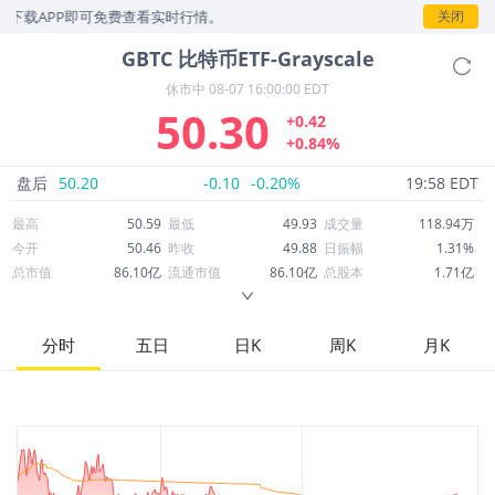
PP即可免费查看实时行情。
关闭
GBTC
比特币ETF-Grayscale
休市中
08-07 16:00:00 EDT
50.30
+0.42
+0.84%
盘后
50.20
-0.10
-0.20%
19:58 EDT
最高
50.59
最低
49.93
成交量
118.94万
今开
50.46
昨收
49.88
日振幅
1.31%
总市值
86.10亿
流通市值
86.10亿
总股本
1.71亿
成交额
5,980万
换手率
0.69%
流通股本
1.71亿
市净率
--
ROE
--
每股收益
0.64
分时
五日
日K
周K
月K
52周最高
99.12
52周最低
44.98
市盈率
78.83
股息
0.00
股息收益率
0.00
ROA
--