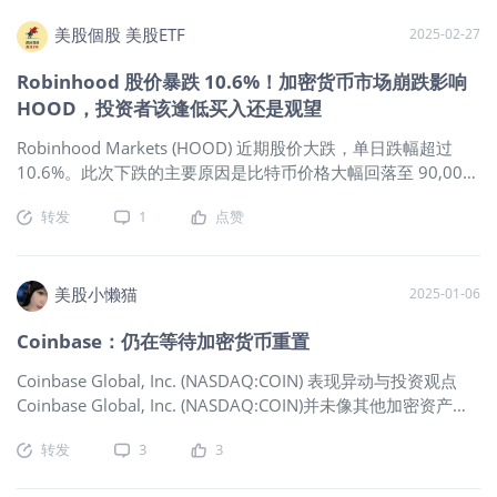
势：当下行业逻辑不变前提下长期看好。 躺观大饼（CME比特
币期指）： 一、消息面：本周美众议院通过三大加密货币法
美股個股 美股ETF
2025-02-27
案。特朗普计划签署行政令，允许美国养老金账户投资加密货
Robinhood 股价暴跌 10.6%！加密货币市场崩跌影响
币。 二、技术面： 1、均线 超短：5日均下 ，超短空头趋势；
HOOD，投资者该逢低买入还是观望
短期：20日均上，20均向上，短线多头趋势。 中期：5周均
上，20周均上（第13周），20周均走平向上，中线多头趋势。
Robinhood Markets (HOOD) 近期股价大跌，单日跌幅超过
长期：5月均上，20月均上，20月均向上，长期多头趋势。
10.6%。此次下跌的主要原因是比特币价格大幅回落至 90,000
（25年6月涨跌幅：+2.85%。） 2、macd：日线金叉（第8
美元以下，导致整个加密货币市场出现抛售潮，影响了与加密
天）、周线金叉第11周，月线金叉（24年10月25日周线首度金
转发
1
点赞
货币交易相关的股票。由于 Robinhood 拥有相当大的加密交易
叉，走出了月线大三浪。期待下一次周线金叉） 3、周期： A：
业务，其股价走势往往与数字资产的波动密切相关。这使得投
上轮牛市：2025年4月7日最低74635-2025年5月22日最高
资者不得不思考，这次下跌是否只是短期市场反应，还是意味
112345，日线完整5浪型态，涨期近50天，最高112345，最
著公司在未来面临更大的挑战？从长期增长潜力、财务稳定
美股小懒猫
2025-01-06
大涨幅50.52%。 B:上波调整：2025年5月22日112345调整以
性、竞争优势及成长策略等角度来看，Robinhood 的未来发展
来至6月23日调整1个多月，最低99090，最大跌幅11.80%，未
Coinbase：仍在等待加密货币重置
是否仍然值得期待？ Robinhood 股价的短期跌势与加密货币市
到二分之一支撑93490。 C、本波牛市：6月23日最低99090开
场的低迷密切相关。比特币价格下跌，直接导致整体交易活动
始至今：7月9日盘中突破前历史高点112345，周四确认突破有
Coinbase Global, Inc. (NASDAQ:COIN) 表现异动与投资观点
减少，进而影响 Robinhood 透过交易手续费获取的收入。由于
效，上涨空间打开，周五逼空大涨，后市大概率开启新一轮主
Coinbase Global, Inc. (NASDAQ:COIN)并未像其他加密资产一
Robinhood 采用免手续费模式，其主要收入来源来自订单流量
升行情，5日均线不破则一路看涨。江恩法则测算本轮上涨第一
样经历大幅上涨。尽管该股在第四季度有所飙升，但目前仍接
分润（Payment for Order Flow, PFOF），因此交易量下降对
目标位131200，待市场验证。 4、SKDJ指标：日K值72左右，
转发
3
3
近3月的高点，而比特币已创下历史新高。 我的投资观点仍然维
于其营收影响巨大。当市场情绪转向保守，零售交易活跃度下
周K值81左右。 5、神奇9转（IBIT基金数据。日线低9作用
持中性，原因是其估值偏高，尽管市场动态积极，但当前股价
降，公司营收便会受到直接冲击，这也反映在近期的股价变动