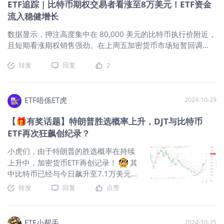
ETF追踪 | 比特币期权交易者看涨至8万美元！ETF资金
25日，当MicroStrategy股价下跌1.9%，MSTU却下跌了6.2%，
状？有哪些好办法可以减少成瘾概率
流入稳健增长
超出了两倍跌幅；11月27日，MicroStrategy股价上涨 9.9%，
呢？评论区分享你的观点，一起赢取
但MSTU仅上涨 13.9%，未达到 19.8%的两倍目标。 这种情况
1000虎币奖励！🎁🎁
$标普
数据显示，押注高度集中在 80,000 美元的比特币执行价附近，
也发生在MSTX上，社交媒体上对这两只ETF怨声载道，网友吐
500(.SPX)$
$纳斯达克(.IXIC)$
$恒生指
且短期看涨期权销售强劲。在上周五加密货币市场短暂回调
槽：数学失灵了。 不仅没能提供两倍上涨空间，下跌却超出了
数(HSI)$
$上证指数(00
后，比特币交易者再次将目标瞄准了上一次在6月触及的
两倍，投资者感觉受到了欺骗，有人怒斥：这完全是骗局！ 承
转发
回复
2
$70,000关口，与此同时，美国比特币ETF的资金流入保持稳
担了超过下行风险的损失，却没有得到应有的上行回报，这确
健。据CoinShares报告，上周比特币基金净流入达9.06亿美
实让人难以接受，那么究竟哪里出问题了？ 杠杆ETF通常使用互
元，使今年以来的总流入资金达到270亿美元，几乎是2021年
换合约等衍生品来实现每日表现翻倍的投资目标。但MSTX和
纪录的三倍。目前的流动性趋势和低利率环境正成为比特币市
ETF唔係ET虎
2024-10-29
MSTU短期内的快速增长，使得主要经纪商达到了他们所能提供
场的重要支持因素。比特币期权交易者看涨至80,000美元尽管
的互换合约的极限，MSTX和MSTU只能转向期权合约来实现投
【🎁有奖话题】特朗普胜选概率上升，DJT与比特币
大选结果尚未揭晓，但比特币期权市场显示，投资者普遍看好
资目标，而期权买卖价差大，价格波动也更大，导致ETF跟踪误
ETF再次狂飙创纪录？
比特币在11月底前冲击80,000美元的高点。接近11月5日选举
差也更大。 但最根本原
日的比特币期权隐含波动率高企，且大量看涨期权显示出交易
小虎们，由于特朗普的胜选概率在持续
者对比特币价格新高的信心。今年3月，比特币曾在ETF需求激
上升中，加密货币ETF再创记录！
其
增的预期下创下$73,797的历史新高，但随后价格回落超30%。
中比特币已经与今日飙升至7.1万美元以
自8月以来，比特币重启牛市，逐步走高。对冲基金大佬保罗·都
上！
那么当前有哪些特朗普相关概
转发
回复
点赞
铎·琼斯（Paul Tudor Jones）近期也强调比特币是对抗通胀的
念股与比特币ETF值得投资呢？
比特
优质资产，这一观点吸引了更多投资者将比特币纳入投资组
币飙突破7.1万美元/枚特朗普胜选机率
合，为下一个市场周期做准备。为什么选择比特币现货ETF？与
上升带动相关市场波动美国股市在周一
期货ETF不同，比特币现货ETF直接跟踪比特币的市场价格，因
ETF小帮手
2024-10-25