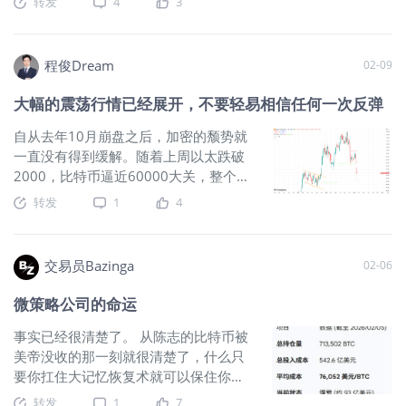
转发
4
3
峡收费化、规则化的新
大的仓位。 如果一个东西你真的看懂
面，交易层面的活跃度却并不低，市场
了、真的极度看好，你一定会把足够多
情绪也在慢慢发生变化。 过去几个月
的钱砸进去，而不是只拿 1% 的仓位；
里，宏观环境的波动明显加大，地缘政
程俊Dream
02-09
反过来，只拿 1% 的仓位，本质上说明
治风险、能源价格变化以及美国经济数
你根本没真懂、没真信，只是 “嘴上说看
据的不确定性，都在不断影响全球金融
大幅的震荡行情已经展开，不要轻易相信任何一次反弹
好，身体很诚实”，本质是投机，不是投
市场。 在这种背景下，一些机构研究开
资。 三、核心观点 2——「可重复性」
始注意到一个现象：自3月以来，比特币
自从去年10月崩盘之后，加密的颓势就
才是投资的关键，单次赌赢毫无意义 段
在阶段走势上已经跑赢美国股票市场。
一直没有得到缓解。随着上周以太跌破
永平最后一句：“概率上敢赌的人里面总
近期有机构在社交平台分析指出，这种
2000，比特币逼近60000大关，整个加
有人会赌中的，但能不能重复是最关键
相对强势的表现可能意味着加密市场正
密资产基本已经属于被市场抛弃的状
转发
1
4
的。”这句话直接把 “运气” 和 “投资” 划
在逐渐走出此前的极度悲观阶段。 当
态。这也意味着其领先指标的价值已经
清了界限： 单次赌中比特币、赌中某只
然，这种变化还远谈不上趋势反转，但
不再有效。而上周宽幅震荡之后，贵金
妖股，只是小概率的运气，靠运气赚的
它确实为市场提供了一个新的观察角
属则预计会在后续一段时间内进入到多
交易员Bazinga
02-06
钱，早晚靠实力亏回去； 真正的投资，
度。当传统金融市场因为宏观事件出现
空拉锯的局面。以比特币作为参照物，
是建立一套可重复、可复制的逻辑：你
明显波动时，比特币在部分阶段表现出
币价在比较短的时间内连续跌破了10万
微策略公司的命运
能看懂公司的价值，能持续找到好标
了相对稳定的走势，这也让“比特币是否
和8万/7.5万两个较为关键的水平。而且
的，能稳定赚到钱，而不是靠一次 “瞎猫
具备一定独立资产属性”的讨论再次回到
市场的反弹也是软绵无力，甚至都未能
事实已经很清楚了。 从陈志的比特币被
碰死耗子”。 这个朋友靠比特币赚了钱，
市场视野之中。 虽然这种定位在投资界
摸到10万美元。现在的价格已经回落至
美帝没收的那一刻就很清楚了，什么只
但他的行为是不可复制的：他没敢下重
仍然存在争议，但在宏观不确定性加剧
特朗普当选之前的低位，如果这一区间
要你扛住大记忆恢复术就可以保住你的
注，只拿 1% 的比特币，本质是 “我也不
的时期，比特币重新被放入全球资产配
也失守的话，下方基本就是一片开阔
财产，这种抗审查的性质已经不存在
转发
1
7