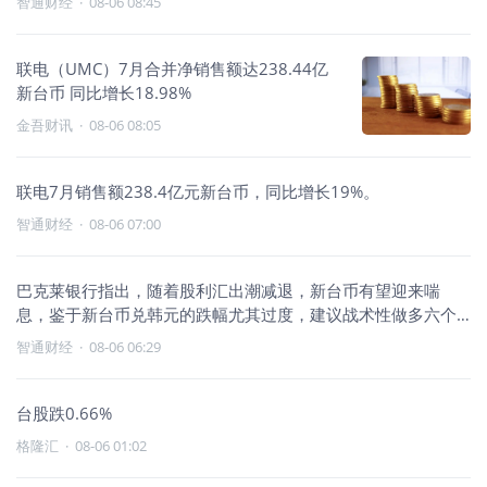
智通财经
·
08-06 08:45
联电（UMC）7月合并净销售额达238.44亿
新台币 同比增长18.98%
金吾财讯
·
08-06 08:05
联电7月销售额238.4亿元新台币，同比增长19%。
智通财经
·
08-06 07:00
巴克莱银行指出，随着股利汇出潮减退，新台币有望迎来喘
息，鉴于新台币兑韩元的跌幅尤其过度，建议战术性做多六个
月期新台币/韩
智通财经
·
08-06 06:29
台股跌0.66%
格隆汇
·
08-06 01:02