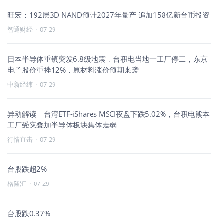
旺宏：192层3D NAND预计2027年量产 追加158亿新台币投资
智通财经
·
07-29
日本半导体重镇突发6.8级地震，台积电当地一工厂停工，东京
电子股价重挫12%，原材料涨价预期来袭
中新经纬
·
07-29
异动解读｜台湾ETF-iShares MSCI夜盘下跌5.02%，台积电熊本
工厂受灾叠加半导体板块集体走弱
行情直击
·
07-29
台股跌超2%
格隆汇
·
07-29
台股跌0.37%