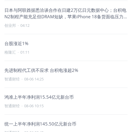
日本与阿联酋据悉洽谈合作在日建2万亿日元数据中心；台积电
N2制程产能充足但DRAM短缺，苹果iPhone 18备货面临压力
丨智能制造日报
创业邦
·
04:12
台股涨近1%
格隆汇
·
01:11
先进制程代工供不应求 台积电涨超2%
智通财经
·
08-06 14:25
鸿准上半年净利润15.54亿元新台币
智通财经
·
08-06 10:15
统一上半年净利润145.50亿元新台币