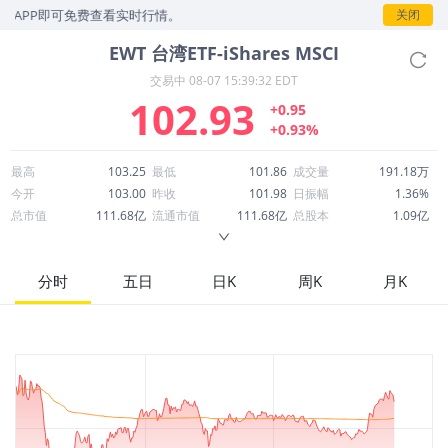
PP即可免费查看实时行情。
关闭
EWT
台湾ETF-iShares MSCI
交易中
08-07 15:39:32 EDT
102.93
+0.95
+0.93%
最高
103.25
最低
101.86
成交量
191.18万
今开
103.00
昨收
101.98
日振幅
1.36%
总市值
111.68亿
流通市值
111.68亿
总股本
1.09亿
成交额
1.96亿
换手率
1.76%
流通股本
1.09亿
市净率
1.27
ROE
41.74%
每股收益
5.95
分时
五日
日K
周K
月K
52周最高
112.78
52周最低
57.56
市盈率
17.30
股息
2.81
股息收益率
0.03
ROA
1.02%