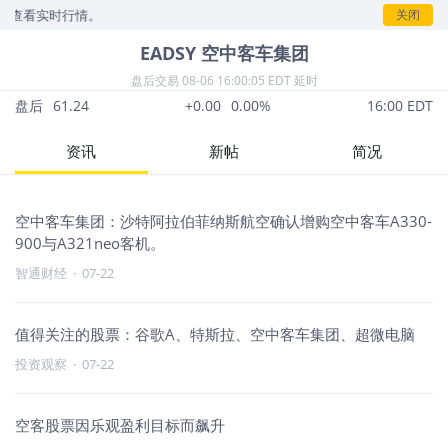
查看实时行情。
关闭
EADSY
空中客车集团
盘后交易
08-06 16:00:05 EDT 延时
盘后
61.24
+0.00
0.00%
16:00 EDT
资讯
新帖
简况
空中客车集团：沙特阿拉伯菲纳斯航空确认增购空中客车A330-
900与A321neo客机。
智通财经
·
07-22
值得关注的股票：谷歌A、特斯拉、空中客车集团、超微电脑
投资观察
·
07-22
空客股票因乐观盈利目标而飙升