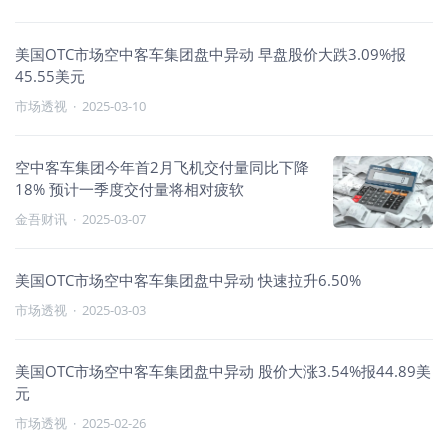
美国OTC市场空中客车集团盘中异动 早盘股价大跌3.09%报
45.55美元
市场透视
·
2025-03-10
空中客车集团今年首2月飞机交付量同比下降
18% 预计一季度交付量将相对疲软
金吾财讯
·
2025-03-07
美国OTC市场空中客车集团盘中异动 快速拉升6.50%
市场透视
·
2025-03-03
美国OTC市场空中客车集团盘中异动 股价大涨3.54%报44.89美
元
市场透视
·
2025-02-26