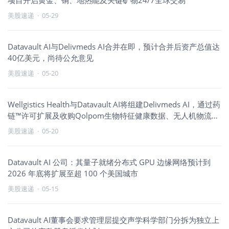
项目开启黄金、铜、地热能及关键矿物24/7全球交易
美股速递
·
05-29
Datavault AI与Delivmeds AI合并在即，预计合并后资产总值达
40亿美元，尚待公允意见
美股速递
·
05-20
Wellgistics Health与Datavault AI将组建Delivmeds AI，通过药
链™许可扩展及收购Qolpom生物特征健康数据、无人机物流知
识产权与Tollo Health多数股权
美股速递
·
05-20
Datavault AI 公司：其量子就绪分布式 GPU 边缘网络预计到
2026 年底将扩展至超 100 个美国城市
美股速递
·
05-15
Datavault AI董事会要求管理层提交声学科学部门分拆为独立上