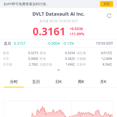
载APP即可免费查看实时行情。
关闭
DVLT
Datavault AI Inc.
未开盘
08-06 16:00:00 EDT
0.3161
+0.0336
+11.89%
盘后
0.3157
-0.0004
-0.13%
19:59 EDT
最高
0.3273
最低
0.2934
成交量
4,013万
今开
0.3000
昨收
0.2825
日振幅
12.00%
总市值
2.70亿
流通市值
1.69亿
总股本
8.56亿
成交额
1,251万
换手率
7.52%
流通股本
5.34亿
市净率
1.23
ROE
-81.24%
每股收益
-0.43
分时
五日
日K
周K
月K
52周最高
4.10
52周最低
0.2512
市盈率
-0.73
股息
0.00
股息收益率
0.00
ROA
-19.34%