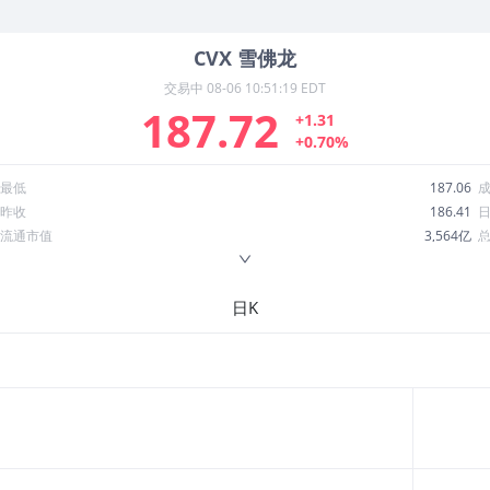
CVX
雪佛龙
交易中
08-06 10:51:19 EDT
187.72
+1.31
+0.70%
最低
187.06
昨收
186.41
流通市值
3,564亿
换手率
0.07%
ROE
6.64%
日K
52周最低
146.49
股息收益率
0.04
R