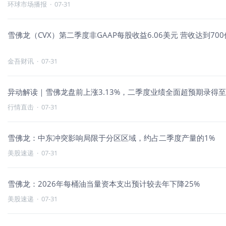
环球市场播报
·
07-31
雪佛龙（CVX）第二季度非GAAP每股收益6.06美元 营收达到70
金吾财讯
·
07-31
异动解读｜雪佛龙盘前上涨3.13%，二季度业绩全面超预期录得
行情直击
·
07-31
雪佛龙：中东冲突影响局限于分区区域，约占二季度产量的1%
美股速递
·
07-31
雪佛龙：2026年每桶油当量资本支出预计较去年下降25%
美股速递
·
07-31