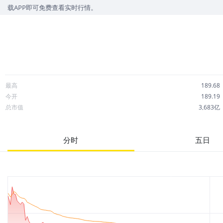
可免费查看实时行情。
最高
189.68
今开
189.19
总市值
3,683亿
成交额
2.50亿
市净率
2.00
分时
五日
52周最高
214.71
股息
6.98