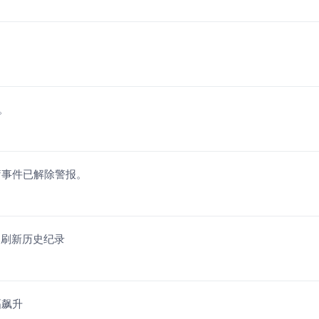
。
疗事件已解除警报。
利润刷新历史纪录
幅飙升