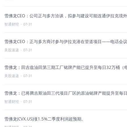
雪佛龙CEO：公司正与多方洽谈，拟参与建设可能连通伊拉克境
智通财经
·
07-31
雪佛龙CEO：正与多方商讨参与伊拉克潜在管道项目——电话会
美股速递
·
07-31
雪佛龙：田吉兹油田第三期工厂铭牌产能已提升至每日32万桶（
美股速递
·
07-31
雪佛龙：已将腾吉斯油田三代项目厂区的原油铭牌产能提升至每日 
智通财经
·
07-31
雪佛龙(CVX.US)涨1.5%二季度利润超预期。