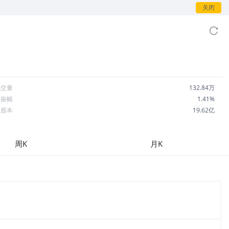
关闭
成交量
132.84万
日振幅
1.41%
总股本
19.62亿
流通股本
18.99亿
每股收益
10.41
周K
月K
市盈率
18.03
OA
3.46%