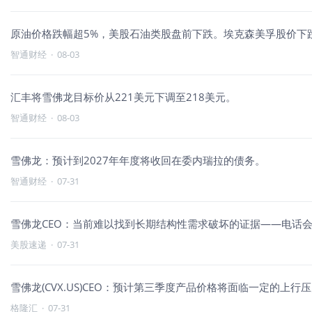
原油价格跌幅超5%，美股石油类股盘前下跌。埃克森美孚股价下跌1
智通财经
·
08-03
汇丰将雪佛龙目标价从221美元下调至218美元。
智通财经
·
08-03
雪佛龙：预计到2027年年度将收回在委内瑞拉的债务。
智通财经
·
07-31
雪佛龙CEO：当前难以找到长期结构性需求破坏的证据——电话
美股速递
·
07-31
雪佛龙(CVX.US)CEO：预计第三季度产品价格将面临一定的上行
格隆汇
·
07-31