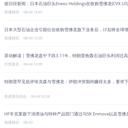
据日经新闻：日本石油巨头Eneos Holdings在收购雪佛龙(CV
智通财经
·
08-04 15:45
日本大型石油企业引能仕在收购雪佛龙旗下业务后，计划将全球增
智通财经
·
08-04 15:39
异动解读｜雪佛龙盘中下跌3.11%，特朗普炮轰石油巨头利润过
行情直击
·
08-04 14:00
特朗普罕见批评埃克森与雪佛龙：伊朗冲突期间赚得太多，要求
老虎资讯综合
·
08-04 03:58
HF辛克莱旗下润滑油与特种产品部门通过与SK Enmove以及
智通财经
·
08-03