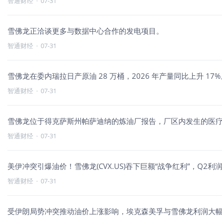
智通财经
·
07-31
雪佛龙正洽谈更多与数据中心合作的发电项目。
智通财经
·
07-31
雪佛龙在委内瑞拉日产原油 28 万桶，2026 年产量同比上升 17%
智通财经
·
07-31
雪佛龙位于得克萨斯州帕萨迪纳的炼油厂报告，厂区内发生的医
智通财经
·
07-31
美伊冲突引爆油价！雪佛龙(CVX.US)吞下巨额“战争红利”，Q2
智通财经
·
07-31
受伊朗局势冲突推动油价上涨影响，埃克森美孚与雪佛龙利润大