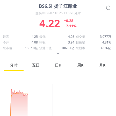
BS6.SI
扬子江船业
交易中
08-07 10:26:13 SGT 延时
4.22
+0.28
+7.11%
最高
4.25
最低
4.08
成交量
3,077万
今开
4.08
昨收
3.94
日振幅
4.31%
总市值
166.10亿
流通市值
106.61亿
总股本
39.36亿
成交额
1.29亿
换手率
1.22%
流通股本
25.26亿
市净率
2.72
ROE
29.44%
每股收益
0.40
分时
五日
日K
周K
月K
52周最高
4.41
52周最低
2.57
市盈率
10.47
股息
0.21
股息收益率
0.05
ROA
9.88%