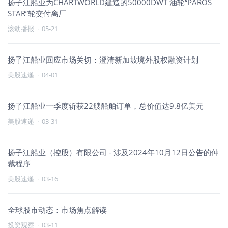
扬子江船业为CHARTWORLD建造的50000DWT 油轮“PAROS
STAR”轮交付离厂
滚动播报
·
05-21
扬子江船业回应市场关切：澄清新加坡境外股权融资计划
美股速递
·
04-01
扬子江船业一季度斩获22艘船舶订单，总价值达9.8亿美元
美股速递
·
03-31
扬子江船业（控股）有限公司 - 涉及2024年10月12日公告的仲
裁程序
美股速递
·
03-16
全球股市动态：市场焦点解读
投资观察
·
03-11