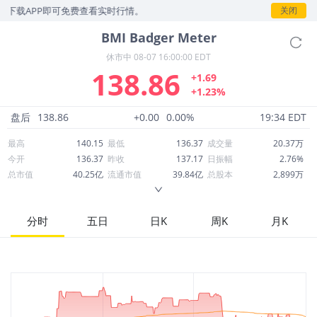
下载APP即可免费查看实时行情。
关闭
BMI
Badger Meter
休市中
08-07 16:00:00 EDT
138.86
+1.69
+1.23%
盘后
138.86
+0.00
0.00%
19:34 EDT
最高
140.15
最低
136.37
成交量
20.37万
今开
136.37
昨收
137.17
日振幅
2.76%
总市值
40.25亿
流通市值
39.84亿
总股本
2,899万
成交额
2,830万
换手率
0.71%
流通股本
2,869万
市净率
5.89
ROE
18.48%
每股收益
4.27
分时
五日
日K
周K
月K
52周最高
204.00
52周最低
112.09
市盈率
32.51
股息
1.60
股息收益率
0.01
ROA
10.58%