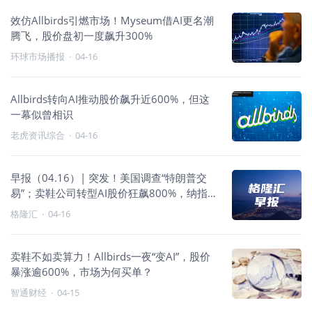
效仿Allbirds引燃市场！Myseum借AI更名潮
腾飞，股价盘初一度飙升300%
环球市场播报
·
04-16
Allbirds转向AI推动股价飙升近600%，但这
一幕似曾相识
老虎资讯综合
·
04-16
早报（04.16）| 突发！美国调查“特朗普交
易”；卖鞋公司转型AI股价狂飙800%，纳指
11连涨；马斯克最新宣布
格隆汇
·
04-16
卖鞋不如卖算力！Allbirds一夜“变AI”，股价
暴涨逾600%，市场为何买单？
智通财经
·
04-15