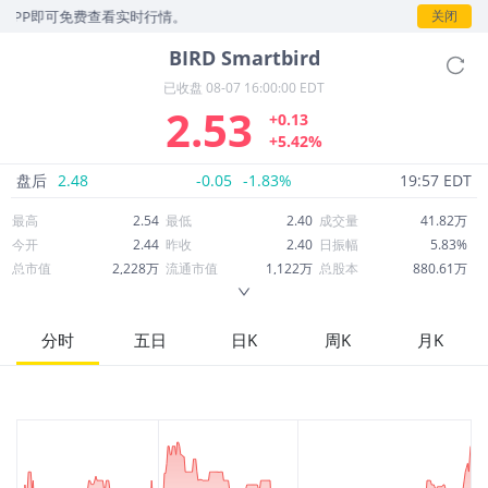
即可免费查看实时行情。
关闭
BIRD
Smartbird
已收盘
08-07 16:00:00 EDT
2.53
+0.13
+5.42%
盘后
2.48
-0.05
-1.83%
19:57 EDT
最高
2.54
最低
2.40
成交量
41.82万
今开
2.44
昨收
2.40
日振幅
5.83%
总市值
2,228万
流通市值
1,122万
总股本
880.61万
成交额
103.29万
换手率
9.43%
流通股本
443.33万
市净率
1.37
ROE
-153.65%
每股收益
-9.13
分时
五日
日K
周K
月K
52周最高
24.31
52周最低
2.15
市盈率
-0.28
股息
0.00
股息收益率
0.00
ROA
-38.83%