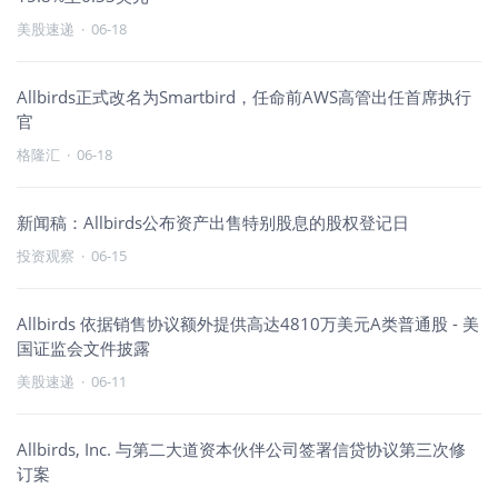
美股速递
·
06-18
Allbirds正式改名为Smartbird，任命前AWS高管出任首席执行
官
格隆汇
·
06-18
新闻稿：Allbirds公布资产出售特别股息的股权登记日
投资观察
·
06-15
Allbirds 依据销售协议额外提供高达4810万美元A类普通股 - 美
国证监会文件披露
美股速递
·
06-11
Allbirds, Inc. 与第二大道资本伙伴公司签署信贷协议第三次修
订案