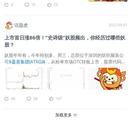
街。印象中，传统的资本骗子起码需要
6
10
53
制造一些题材才能吸引douchebag们上
钩，而在自媒体如此发达的时代，剧本
编写工作反而都省去了。这不得不引发
话题虎
2022-09-01
我的一些思索：1 这似乎是一种“新的艺
术趋势”，毫无疑问地具有一些“达达主
上市首日涨86倍！“史诗级”妖股频出，你经历过哪些妖
义”色彩？操纵者用一段彻底的疯狂来嘲
股？
笑坚守价值理念者的自命不凡。他们也
许在心里说道：“让我们宣称，我们有一
妖股年年有，今年特别多。周三，总部位于深圳的纺织服装公
项伟大的破坏和消除工作需要完成。扫
司
$盈喜集团(ATXG)$
，从粉单市场OTC转板上市，股票代码
除一切！”2 这不止是一种“金融行为艺
ATXG， 开盘价27美元，上市首日股价暴涨8653.87%，收于
术”，可能也是一种新型的自我包装模
656.54美元。据官网介绍，盈喜集团做的是服装制造、物流服
式，当垃圾股票市值被提升到数十亿、
务、物业管理和转租以及防疫用品，旗下共有6家子公司，公司
甚至几百亿美元的水平，哪怕是纸面
2000年进入纺织服装领域，并在2016年通过反向并购的方式，
的，它们的股东或C- suite们也会建立起
成功登陆美国资本市场。财报显示，盈喜集团2021财年（截至
46
58
107
某种自信。3 难以找出一个准确的名词
2022年3月31日）营收为1269万美元，上一财年的营收为
形容那些喜欢火中取栗的众生。我借用
2473.48万美元，同比大幅下降48.7%。妖股大盘点 2021年年
格雷厄姆的话来警示大家（包括自
初，华尔街上演了一场史诗级逼空大战，处在暴风眼中的GME
加载更多
己）：“羊群们不可救药地热爱投机。他
股价几天内迅速翻10倍，空头遭到无情碾压。在整个2021年，
们的金融智商用来数数的话一定数不过
$游戏驿站(GME)$
年度收益688%，
$AMC院线(AMC)$
全年上
3，他们会在任何时候以任何价格买入任