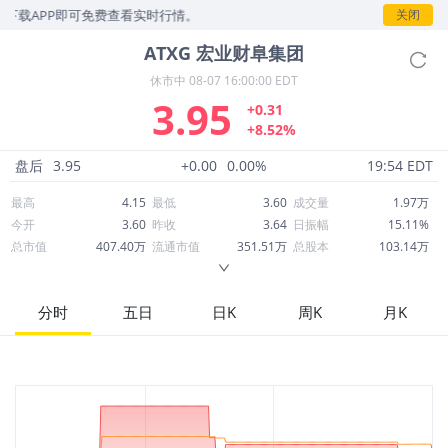
下载APP即可免费查看实时行情。
关闭
ATXG
宏业财阜集团
休市中
08-07 16:00:00 EDT
3.95
+0.31
+8.52%
盘后
3.95
+0.00
0.00%
19:54 EDT
最高
4.15
最低
3.60
成交量
1.97万
今开
3.60
昨收
3.64
日振幅
15.11%
总市值
407.40万
流通市值
351.51万
总股本
103.14万
成交额
7.74万
换手率
2.21%
流通股本
88.99万
市净率
0.19
ROE
-22.74%
每股收益
-6.27
分时
五日
日K
周K
月K
52周最高
19.50
52周最低
2.91
市盈率
-0.63
股息
0.00
股息收益率
0.00
ROA
-2.44%