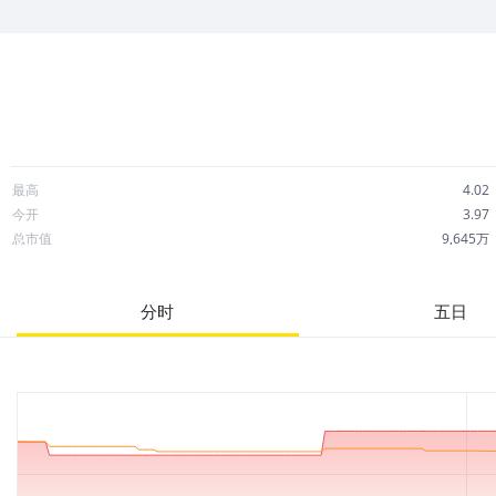
情。
最高
4.02
今开
3.97
总市值
9,645万
成交额
9,315
市净率
0.78
分时
五日
52周最高
13.82
股息
0.00