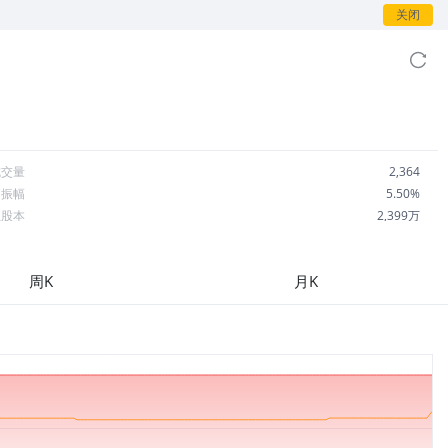
关闭
成交量
2,364
日振幅
5.50%
总股本
2,399万
流通股本
379.25万
每股收益
0.76
周K
月K
市盈率
5.29
OA
0.97%