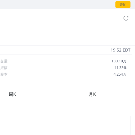
关闭
19:52 EDT
成交量
130.10万
日振幅
11.33%
总股本
4,254万
流通股本
3,128万
每股收益
1.67
周K
月K
市盈率
12.47
OA
5.11%