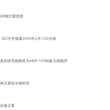
片类药物过量急救
授权，SEC文件披露2026年3月12日生效
用汉欣研发的研究细胞库为AMP-105制备主细胞库
作方为南京莱拓生物科技
究协议修正案