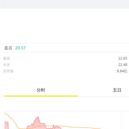
情。
盘后
20.57
最高
22.65
今开
22.48
总市值
8.84亿
成交额
2,750万
市净率
1.15
分时
五日
52周最高
31.26
股息
0.00