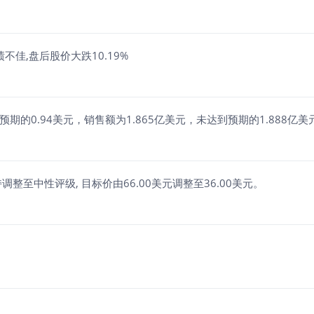
度业绩不佳,盘后股价大跌10.19%
于预期的0.94美元，销售额为1.865亿美元，未达到预期的1.888亿美
评级，由增持调整至中性评级, 目标价由66.00美元调整至36.00美元。