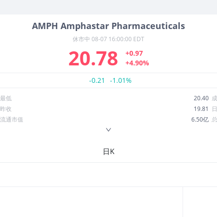
AMPH
Amphastar Pharmaceuticals
休市中
08-07 16:00:00 EDT
20.78
+0.97
+4.90%
-0.21
-1.01%
最低
20.40
昨收
19.81
流通市值
6.50亿
换手率
4.16%
ROE
10.30%
日K
52周最低
16.65
股息收益率
0.00
R