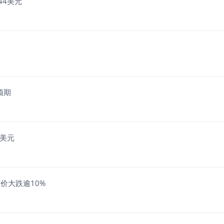
.44美元
预期
6亿美元
发股价大跌逾10%