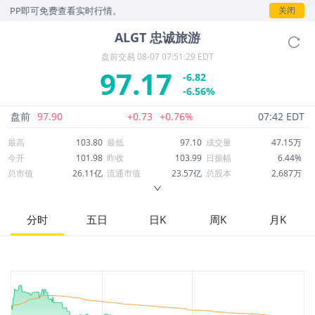
P即可免费查看实时行情。
关闭
ALGT
忠诚旅游
盘前交易
08-07 07:51:29 EDT
97.17
-6.82
-6.56%
盘前
97.90
+0.73
+0.76%
07:42 EDT
最高
103.80
最低
97.10
成交量
47.15万
今开
101.98
昨收
103.99
日振幅
6.44%
总市值
26.11亿
流通市值
23.57亿
总股本
2,687万
成交额
4,682万
换手率
1.94%
流通股本
2,425万
市净率
2.38
ROE
-3.11%
每股收益
1.31
分时
五日
日K
周K
月K
52周最高
123.63
52周最低
47.83
市盈率
74.06
股息
0.00
股息收益率
0.00
ROA
2.56%