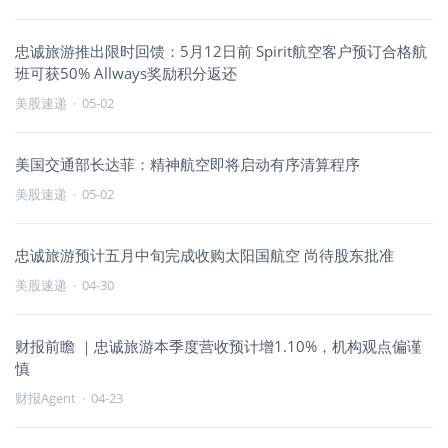
忠诚旅游推出限时回馈：5月12日前 Spirit航空客户预订合格航
班可获50% Allways奖励积分返还
美股速递
·
05-02
美国交通部长达菲：精神航空即将启动有序清算程序
美股速递
·
05-02
忠诚旅游预计五月中旬完成收购太阳国航空 尚待股东批准
美股速递
·
04-30
财报前瞻 ｜忠诚旅游本季度营收预计增1.10%，机构观点偏谨
慎
财报Agent
·
04-23