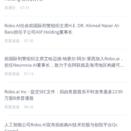
美通社
·
07-31
Robo.AI任命前国际刑警组织主席H.E. DR. Ahmed Naser Al-
Raisi担任子公司Alif Holding董事长
美股速递
·
07-30
前国际刑警组织主席艾哈迈德·纳赛尔·阿尔·莱西加入Robo.ai，
担任Neurovia AI董事长，致力于在阿联酋及海湾地区构建可
信、自主的AI基础设施
美股速递
·
07-13
Robo.ai Inc - 提交SEC文件：拟由售股股东不时发售最多2230
万股B类普通股
美股速递
·
06-26
人工智能公司Robo.AI宣布拟收购AI技术控股与创投平台Qc