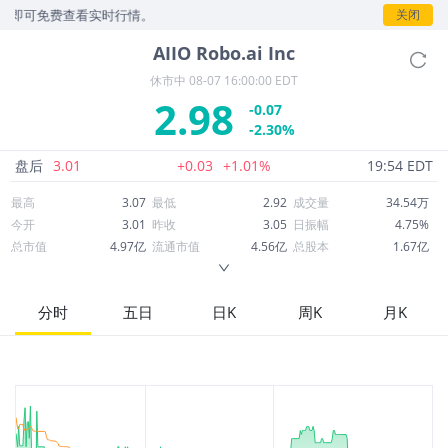
P即可免费查看实时行情。
关闭
AIIO
Robo.ai Inc
休市中
08-07 16:00:00 EDT
2.98
-0.07
-2.30%
盘后
3.01
+0.03
+1.01%
19:54 EDT
最高
3.07
最低
2.92
成交量
34.54万
今开
3.01
昨收
3.05
日振幅
4.75%
总市值
4.97亿
流通市值
4.56亿
总股本
1.67亿
成交额
102.88万
换手率
0.23%
流通股本
1.53亿
市净率
-4.45
ROE
--
每股收益
-10.59
分时
五日
日K
周K
月K
52周最高
56.30
52周最低
0.5401
市盈率
-0.28
股息
0.00
股息收益率
0.00
ROA
-394.60%