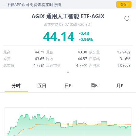
APP即可免费查看实时行情。
关闭
AGIX
通用人工智能 ETF-AGIX
盘前交易
08-07 05:07:20 EDT
44.14
-0.43
-0.96%
最高
44.71
最低
43.30
成交量
12.94万
今开
43.65
昨收
44.57
日振幅
3.16%
总市值
4.77亿
流通市值
4.77亿
总股本
1,080万
成交额
572.55万
换手率
1.20%
流通股本
1,080万
市净率
--
ROE
--
每股收益
0.00
分时
五日
日K
周K
月K
52周最高
49.67
52周最低
30.89
市盈率
--
股息
0.44
股息收益率
0.01
ROA
--