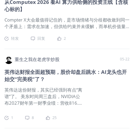
从Computex 2026 看AI 算力供给侧的投资主线【含核
后。技术面上，医疗保健、工业和公用事业仍维持上行趋势；
条链上最典型的”卖铲子”角色。 发行情况：发行价240.09-
心标的】
房地产和必需消费品接近震荡区间上沿；其余板块则继续维持
252.73港元，市值347-365亿，方案B发行25678手，每手50
震荡格局。 值得注意的是，虽然本周油价大跌7%，但能源板
股入场费12764港元，基石19家占比约50%，有绿鞋，保荐人
Compter X大会最值得记住的，是市场情绪与分歧都收敛到同一
块（XLE）跌幅不到 1%，并且已出现震荡见底迹象。这说明能
中金独家。 小新的判断： 折价是这票最大的亮点，A股6月18
个矛盾上：需求在加速，但供给约束并未缓解，而单机价值量
源股对油
日收盘502元，折算港元约581港元，港股上限252.73港元，折
的系统性上移仍被低估。这三条线叠加，构成了理解本轮 AI 硬
价56.6%，在今年所有AH股里属于最厚实的那一档。参考今年
转发
回复
2
件周期的基本框架。 由此衍生出的投资逻辑也很清晰：在需求
胜宏折价46%首日+50%、澜起折价38%首日+60%，芯碁这个
确定性较高的阶段，真正的超额收益来自供给受限、具备定价
折价水位放在同类票里已经非常给力。 业绩也不错——2025年
权的瓶颈环节，而非单纯的出货量弹性。与此同时，算力从板
营收14.08亿同比+47.6%，净利润2.9亿同比+80.4%，2026年
卡级走向机柜级、从单一供应商走向多元生态，正在重塑整条
重生之我在老虎学炒股
05-22
Q1单季营收5.15亿同比+112%，利润翻倍，经营现金流由负转
价值链的价值分布，制造系统集成、液冷、供电、光互连等环
正，订单合同负债同比激增109%。基本上是当前业绩和订单储
英伟达财报全面超预期，股价却盘后跳水：AI龙头也开
节的含金量被结构性抬升。 标的层面遵循美股定锚、A 股映射
备双双爆发的状态。 基石阵容堪称豪华——合肥国资、晶合集
始交“完美税”了？
逻辑：美股（含部分台股/日股）是产业链的定价锚与最纯粹的
成、胜宏科技、澜起科技、高瓴、摩根大通、景林，产业链上
暴露；A 股通过供应链共振或情绪传导跟随，但纯度差异极
下游和顶级机构全部到场，近50%筹码被锁死。 大V整体结论：
英伟达这份财报，其实已经强到有点“离
大，只有真正进入海外大厂供应链、收入直接来自全球 AI 资本
郭二侠满仓干、Kai 9.5分（今年最高分之一）、石喜”大概率是
谱”了。 美东时间周三盘后，NVIDIA公
开支的环节才算高纯度映射。 下文从七个方向展开，并在结尾
个肉签”、熊猫老师”折价56%，非常值得参与”、问就是加多”想
布2027财年第一财季业绩：营收816.2
给出统一框架与风险。 宏观框架：需求、供给、价值量的“三重
博大肉就选芯碁”——意见高度统一，是今天六只里确定性最高
亿美元，同比增长85%；调整后每股收
叠加” 第一是需求加速。订单能见度和资本开支指引仍在上修，
的那一只。 02 圣邦股份（03661.HK） 中国最大、产品线最全
益1.87美元；核心数据中心业务收入
1
8
25
机柜级整机的能见度好于以往任何一轮。 第二是供给约束持
的模
752亿美元，同比增长92%，占总营收
续。围绕存储、MLCC、载板等环节的扩产计划与产能爬坡，是
比重已经达到92%。按正常逻辑，这种
投资者反复追问的焦点。市场已经从“需求够不够”切换到“供给