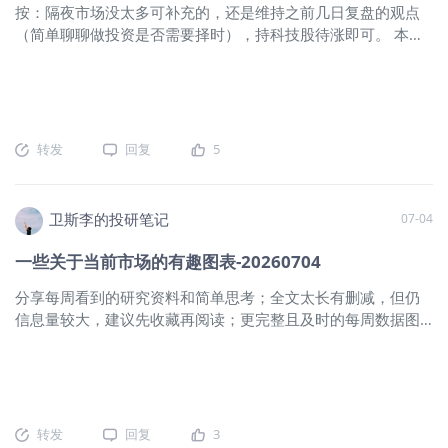
按：隔夜市场没太多可补充的，还是维持之前几日复盘的观点
资本开支达到250亿美元，Gaap净利润
为负值。自由现金流转负不再是尾部风险，而是已经写入融资
（简单聊聊做投资是否需要择时），持科技股待涨即可。 本文
料持续负增长，还需要借助外部融资。
文件的基准假设。 第二件是7月16日的模型跳票。 彭博社报道
为美银美林在2026年7月14日发布的《Global Fund Manager
财务方面，市场预期其Q2营收有所增
称，Gemini 3.5 Pro因编码能力未达内部预期而推迟数月发
Survey：Pain trades: duration, dividend, defensives》
长，约为265~270亿美元，净利润则有
布。这款5月I/O大会上官宣、承诺6月上线的旗舰模型，至今仍
《European Fund Manager Survey：Goldilocks regime
所下降；就这些预测显示其目前的业务
无明确的新发布时间表。 当日
drives a risk-on rotation》《Asia Fund Manager Survey：
有所好转，但盈利还是存在问题，这在
Fed headwinds vs. AI tailwinds》三篇研报的整合。 整体而
其它巨头当中是绝对不可能出现的，好
转发
回复
5
言，受宏观“繁荣”乐观情绪、AI资本支出及美联储鸽派立场驱动
在其还是依赖于叙事和动量交易，故华
（本次调研在月初伊朗冲突升级之前），7月的投资者情绪更趋
尔街对财务数字仍是不太可能有激烈反
看涨；FMS现金水平从4.1%降至极低位的3.6%，美股超配比例
应。我们认为特斯拉当季度营收在
卫斯李的投研笔记
07-04
为2024年12月以来最高，美银牛熊指标触及9.4的极度看涨读
275~280亿美元，Gaap净利润可能在
数。 投资者称做多全球半导体是最拥挤的交易（占比高达
11~15亿美元；资本开支约为65~70亿
一些关于当前市场的有趣图表-20260704
82%）；7月削减了科技股多头仓位以对冲AI风险；但无人做
美元，FCF则为负的35~40亿美元。总体
分享每周看到的研究资料和简单思考；全文太长有删减，但仍
空。当被问及AI股票是否存在泡沫时，48%表示否（43%表示
来看，其运营还是面临着不小的压力，
信息量较大，建议先收藏再阅读；更完整且及时的每周数据图
是）；当被问及是否有AI超大规模云厂商会宣布削减资本支出
股价或有所承压。 我们给予特斯拉三
表分享见文末知识星球。 一、中国市场 1、在监管层对地方政
时，61%表示否（28%表示是）。 资产配置方面，投资者通过
季度目标价为440美元，距离周一收盘
府债务风险实施强力管控的背景下，城投债的扩张速度已出现
增持美股、欧元区股票、医疗保健和工业板块（2021年7月以
价仍有近19%的上行空间。此外，尽管
断崖式下跌，年均增速从2021至2023年间的13%骤降至2024
来最大超配）来增加股票多头敞口；减持英国股票（2020年8
充满争议，但笔者认为，未来几年，特
至2025年的4%水平，标志着以投资拉动为核心的传统扩张模式
月以来最大低配）、新兴市场、大宗商品、能源（2010年6月
斯拉是科技巨头中潜在上涨空间最大
已告一段落。这一减速是地方政府削减基建支出、提高项目投
以来最大降幅）及必需消费品（2014年2月以来最大低配）；
的。 主营汽车有所好转 目前电动汽车
转发
回复
3