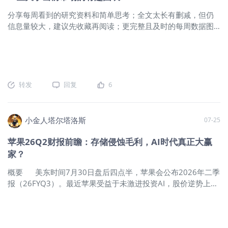
320~350亿美元；三季度营收指引620~650亿美元，资本开支
DUV光刻设备，市场担心未来成熟制程设备需求可能受到一定
分享每周看到的研究资料和简单思考；全文太长有删减，但仍
400亿美元以上，占营收和EBITDA比例维持高位，自由现金流
影响。 技术面显示，科技板块仍处明确的下行趋势。 MAGS虽
信息量较大，建议先收藏再阅读；更完整且及时的每周数据图
下跌至负40亿美元；全年资本开支指引可能继续提高到
然暂时守住趋势线，但尚未形成有效反弹。 事实上，短期大型
表分享见文末知识星球。 一、中国市场 1、中国家庭资产负债
1500~1600亿美元。 我们认为，meta本季度财报和指引表
科技股内部也在出现明显的分化，7月以来，其股票回报率与未
表在 2021 至 2025 年间发生结构性重塑，其持有的房产资产从
现整体依旧会超出预期，但资本开支和自由现金流均差于预
来12个月资本支出总额预期之间呈现出明显的负相关关系。
26.9 万亿元大幅缩水至 18.1 万亿元，而同期金融资产则从
期，全年资本开支料进一步提高，明年的开支可能继续攀升至
3、商品方面，黄金出现一定反弹，但仍受制于上方关键压力
21.3 万亿元显著增长至 31.4 万亿元。这一变化反映出在房地
2000亿美元的水平，而自由现金流可能下跌至负100亿美元的
位，尚未形
产市场调整和家庭部门主动去杠杆的背景下，居民财富配置正
转发
回复
6
水平，故股价依旧会在财报发布后承受压力。 我们下调
加速从实物资产向金融资产迁移。 2、人工智能正成为中美两国
meta6个月目标价至750美元，但相较于上周五收盘价仍有超过
经济增长的核心驱动力，据凯投宏观估算，其对中国2026年第
26%的上涨空间。 核心广告业务延续强势 meta的营收几乎
二季度GDP环比增长的贡献已超过一半，同时在过去一年中也
小金人塔尔塔洛斯
07-25
全都来自于广告收入，该项目是重中之重，也是其绝对重要的
贡献了美国约三分之一的经济增长。这一轮增长主要源于AI革
现金流来源。 据财经网站，分析师预期本季度meta的广告收
命正处于模型开发之后的基础设施建设阶段，而更大规模的全
苹果26Q2财报前瞻：存储侵蚀毛利，AI时代真正大赢
入为590~610亿美元，同比增速维持在25%上方，甚至有可能
要素生产率提升红利尚未完全释放，其增长贡献目前也高度集
家？
超过谷歌的搜索广告收入，显示meta的核心业务仍有极强的竞
中于中美及少数硬件生产地，欧洲等经济体则显著滞后。随之
而来的是，人工智能正成为全球经济割裂的新战线，各国正围
概要 美东时间7月30日盘后四点半，苹果会公布2026年二季
绕中美技术生态系统加速站队，这一趋势在云服务供应商的选
报（26FYQ3）。最近苹果受益于未激进投资AI，股价逆势上涨
择上尤为明显，地缘政治考量正日益超越成本因素。 3、为应对
并且创下新高。许多人认为，AI时代最后的大赢家不一定是
二季度经济数据不及预期并支持创纪录的政府债券发行，中国
LLM或者云或者半导体，也有可能是在C端发力的巨头。 据
央行在 7 月通过中期借贷便利（MLF）净投放 1000 亿元人民
财经网站显示，市场预期其营收约为1080~1110亿美元，同比
币，这是自 2 月以来首次进行中长期流动性净投放。此次操作
增16%，净利润约为275~285亿美元，同比增18.5%，每股收