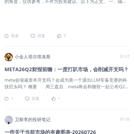
的角度，仅供参考，不作为投资建议。以下为正文。 一、隔夜
天文章所说，预计未来一段时间，油价维持在80-90美元区间震
部的优先级需要从谁受益升级为谁的受
市场回顾 1、隔夜市场最重要的边际变化，一是油价回落，带动
荡，向上和向下都会面临更多阻力。 2、不过隔夜随着油价下
益尚未被充分定价。 核心数据速览: 注:
美股内部继续向顺周期板块轮动，具体表现为11板块7个上涨，
跌，推动美股11个行业中有7个收涨。其中，医疗保健、必需消
个股数据来自公司财报;共识对比与股价
且标普500等权重指数（RSP）继续跑赢市值加权指数。 技术面
费品和材料板块领涨；科技和工业板块由于与AI主题联系更为
反应基于财报发布后公开市场信息整
来看，金融板块继续创出历史新高，尽管RSI顶背离暗示其上行
紧密，整体表现落后；能源板块则受到油价大幅下跌拖累。技
理。SK 海力士净利润93.9万亿韩元中含
持续性存疑；工业、医疗和地产板块则运行在震荡区间上沿，
术面来看，医疗、必需消费、金融和地产板块均创出历史新
约63.3万亿韩元投资资产处置及估值收
转发
回复
5
接近突破前期高点。相比之下，能源板块随着油价回落跌破短
高，科技板块则延续此前的下降趋势，其余多数板块仍处于震
益(以铠侠股权处置为主),分析盈利质量
期上升趋势，后续更可能进入震荡。 国际股市上也是印度和欧
荡区间。 然后媒体标题充斥着美股等权重ETF（RSP）创出新
应以营业利润为准。 一、存储:定价权周
洲等顺周期市场表现相对领先，美股相对跑输。 不过10年期美
高。这里需要做个提示，不建议在目前阶段追高RSP，此前文章
期的两种形态 存储是本轮 AI capex 向上
小金人塔尔塔洛斯
07-27
债收益率和MOVE指数只是小幅回落，但仍维持在年内高位；美
也说过很多次，RSP能跑赢VOO，本质还是取决于油价下行。
游传导中弹性最大的环节,但希捷和海力
元指数则几乎收平，依旧保持强势。这说明市场预期本轮美伊
至少我自己很难预期油价短期能继续下行，更大概率是维持震
士这两份财报展示了定价权的两种截然
META26Q2财报前瞻：一度打趴市场，会削减开支吗？
双方更像是一次试探性的降温，未来局势仍存在较大不确定
荡。 另外值得注意的是，尽管科技板块内部继续分化，半导体
不同的变现形态:希捷是短缺现货逻辑,利
meta会缩减资本开支吗？会成为第一个退出LLM军备竞赛的科
性；与此同时，市场对周三美联储可能释放偏鹰派信号依然保
ETF SMH距离高点已经下跌近20%，但至少MAGS继续守住趋
润表体现量价齐升;海力士是长协锁定逻
技巨头吗？ 概要 周三盘后，meta将会和微软一起公布Q2财
持谨慎。 事实上，最近一个月国际股市的资金轮动，本质都是
势线，说明市场对AI板块的恐慌情绪仍然存在支撑。 此外，目
辑,用让渡部分现价弹性换取跨年确定
报。7月初有关meta出租“多余”算力，开始进军云计算的消息引
因为动量反转而非基本面反转，因此年初至今跌幅越大，过去
前剔除特斯拉后，Mag7中仅苹
性。 1.1 希捷(STX):HDD 从深度周期股
1
回复
1
起了市场暴跌，并且延续到了现在。当然，市场对META财报期
一个月反而表现越好。 2、其次是科技板块再次下跌。尽管仍然
到产能收租者 FY26Q4营收36.29亿美
望依旧很高，其AI助手的货币化辅助，资本开支的有序调控都
内部分化，软件板块（IGV）大涨3%，大规模云服务商股价企
元,同比+48.5%,超共
是重点。 据笔者综合Factset和彭博数据，市场预期MetaQ2
稳，而半导体板块大跌，其中英伟达跌近5%。因有报道称，英
营收600~610亿美元，同比增27%；净利润185~195亿美元，
卫斯李的投研笔记
07-26
伟达正与OpenAI洽谈，为其2500亿美元数据中心项目提供融资
同比微增2%~5%；调整后EPS7.2~7.25美元，同比增4%~7%；
担保，引发市场对其资本投入进一步扩大的担忧。与此同时，
一些关于当前市场的有趣图表-20260726
广告收入约590亿美元，元宇宙亏损40~45亿美元，资本开支约
ASML也出现调整，此前有消息称中国已开始量产自主研发的