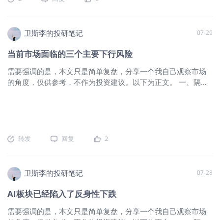
的外交努力暂时盖过了市场对近期美伊互袭的担忧，能源价格
映到了财报表上，财报收入端全部加速,
小幅收低。伊朗仍在与阿曼就霍尔木兹海峡管理问题进行谈
利润端全部出现显著经营杠杆,指引端无
判；巴基斯坦外交部发言人也表示，德黑兰与华盛顿围绕海峡
一下修。 但市场的反应不一。同样是纪
卫斯李的投研笔记
07-29
局势及冲突降级的对话仍在继续。 不过，地缘风险并未彻底消
录级财报,泰瑞达大涨约13%;而 SK 海力
退。据报道，伊朗伊斯兰革命卫队在近期遇袭后声称，将“于今
士创下76%营业利润率这一半导体行业
当前市场面临的三个主要下行风险
日惩罚侵略者”。因此，当前市场交易的仍然只是局势边际缓
史上最高的单季盈利水平,ADR 反而盘后
需要强调的是，本文只是简单复盘，分享一个我自己观察市场
和，而不是冲突风险已经解除。 美债方面，受美联储会议余波
下挫约9%,KLA 小幅超预期仍跌近
的角度，仅供参考，不作为投资建议。以下为正文。 一、隔夜
影响，收益率曲线再次陡峭化，主要由2年期美债收益率持续下
10%。 在全部的csp财报出完之前，市
市场回顾 1、隔夜市场边际变化其实不大，油价延续周一的弱
行推动。市场正在重新消化美联储在
场的逻辑简单而单一，把超大规模厂商
势，因市场对双方和谈保持乐观，包括福克斯新闻等媒体再次
的 capex 从需求信号重新定价为成本负
抛出“谅解备忘录即将重启”的标题，但这被证明更多是一种情绪
债，对于收钱的一方来说，钱确实到账
安抚而非实质进展。 目前的谈判焦点集中在阿曼提出的一项管
了，但是这份预期早已计入了价格。 对
理方案上。该方案借鉴了马六甲海峡模式，提议向过往船只收
于这六份财报，核心结论有三点： 第一,
转发
回复
2
取“自愿费用”用于航行安全和环保，类似于航空业的自愿碳税。
基本面维度,产业链收入可见性从2026年
尽管巴基斯坦、埃及和卡塔尔等调解人正在积极磋商，且海湾
延展到2027年,AI 需求见顶叙事的证伪
国家对此表示支持，但美伊双方在核心问题上分歧巨大。美国
权重明显上升。 第二,交易维度,板块正
卫斯李的投研笔记
07-28
一贯反对向伊朗支付任何形式的费用，而伊朗则坚持将资产解
从贝塔普涨切换到阿尔法分化,预期差与
冻作为前提。路透社指出，双方虽表示取得进展，但这仅是自
估值位置取代业绩本身成为短期股价主
AI板块已经陷入了反身性下跌
两周前军事打击以来的首次外交曙光，距离达成可执行的协议
导变量。 第三,配置维度,维持减持付款
需要强调的是，本文只是简单复盘，分享一个我自己观察市场
仍遥遥无期。 结果油价在今早完全收复的隔夜的跌幅。正如昨
方、超配收款方的轮动框架,但收款方内