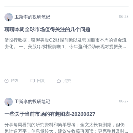
资回报门槛等化债措施的直接结果。与此同时，其整体融资成
值得注意的是，自2017年5月以来首次有投资者预测低股息率
依旧是主营业务，表现有所好转。据特
本呈现出稳步下降趋势，从2021年的超过6%降至2025年的约
股票将跑赢高股息率股票。 区域层面，欧洲投资者预期未来三
斯拉公布的交付量显示，第一季度其汽
5%，这主要得益于国内相对宽松的货币环境以及金融机构在化
个月欧洲将出现增长强劲且通胀回落的“金发姑娘”环境，并更加
车交付量为48万辆，同比大涨25%，环
卫斯李的投研笔记
06-28
债框架下对存量债务进行的展期降息操作。 2、针对12个被中
看好欧股未来一年跑赢美股；亚洲方面，台湾超越日本成为最
比更是大增34%，高于市场预期。生产
央认定的高债务风险区域，去杠杆措施的执行尤为坚决，其总
受青睐的市场，而
了45.2万辆，库存有所减少。 本次特
聊聊本周全球市场值得关注的几个问题
债务规模在2024年和2025年分别压缩了7%和3%，降速显著快
斯拉交付量大超市场预期，但许多人认
借投行数据，聊聊美股Q2财报前瞻以及韩国股市本周的资金流
于全国平均水平。然而，这种以压缩投资为代价的债务控制也
为和欧洲补贴到期，美国0利率以及在中
变化。 一、美股Q2财报前瞻 1、今年盈利强劲表现对提振美股
带来了负面影响：这些区域的息税折旧及摊销前利润
国分期付款优惠所致。此外，还有
至关重要，这也使得即将到来的2026年第二季度财报季肩负着
（EBITDA）同期分别下滑了8%和7%，反映出其内生现金流生
modelS
延续市场涨势的重任。从算术角度看，今年标普500指数的全部
成能力因投资活动放缓而受到侵蚀。尽管如此，得益于债务削
涨幅均由盈利贡献。事实上，在过去12个月里，标普500指数
减速度快于盈利下滑，这些高风险区域的利息偿付能力指标
上涨了18%，而前瞻市盈率并未提升，目前仍维持在20倍。
（EBITDA/现金利息覆盖率）在经历2024年的短暂下探后，于
2、得益于稳健的宏观背景和持续的AI投资热潮，市场目前预计
2025年实现反弹并超越全国平均水平，达到0.7倍以上。这表明
转发
回复
点赞
美股二季度财报将显示又一个盈利强劲增长的季度。美光科技
化债措施在短期内改善了偿债指标，但其可持续性仍取决于后
本周的财报也再次印证了AI基础设施领域持续的盈利韧性。过
续商业化转型能否成功培育出新的增长动能。 3、中国地方政府
去一个月，盈利修正广度保持稳健正向，除可选消费板块外，
融资平台（LGFV）的海外债券融资环境发生了根本性变化：在
卫斯李的投研笔记
06-27
所有板块的上调次数均多于下调次数。 3、继一季度财报表现强
2024年达到近200亿美元的净发行高峰后，于2025年转为净偿
劲之后，分析师为二季度设定了较高门槛，预计标普500每股收
还状态，并在2026年前五个月进一步扩大至净偿还68亿美元。
一些关于当前市场的有趣图表-20260627
益（EPS）同比增长22%。这是自2021年以来进入财报季前的
这一转变的核心驱动因素是外部金融环境的收紧，特别是维持
分享每周看到的研究资料和简单思考；全文太长有删减，但仍
最高预期。在一季度财报季开始前，分析师曾预计标普500 EPS
高位的美元利率与国内利率形成的显著息差，大幅推高了美元
累计逾万字，信息量较大，建议先收藏再阅读；更完整且及时
增长12%，但最终27%的实际增速比预测高出15个百分点。本
债的融资与再融资成本，削弱了其吸引力。同时，国内监管政