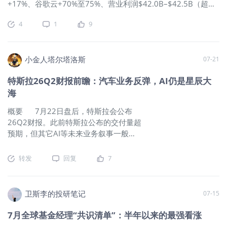
+17%、谷歌云+70%至75%、营业利润$42.0B–$42.5B（超卖
保（backstop），并以此为对价获取资产方的股权或认股权
方$1.5B–$2.0B）、云积压订单站上$5000亿。 但作为第一个
证。 谷歌为何采用这种间接模式？核心有四点考量： 租约与担
4
1
9
公布财报的云厂巨头，市场的预期非常之高，数字过关只是基
保均不计入谷歌的资本开支科目，5140亿美元未交付订单对应
本合格，真正能打开空间的是叙事修复：GOOGL需要重新证明
的部分交付压力被转移至表外。 通过担保撬动第三方资产负债
自己站在AI实验室竞争格局的顶端。 过去七周，谷歌接连发生
表——获得谷歌担保后，银行对项目的放贷意愿与授信额度显
了两件对公司估值框架具备结构性影响的事件，且二者方向完
小金人塔尔塔洛斯
07-21
著提升，谷歌仅以信用承诺就撬动了第三方的机房建设资源。
全相反。 第一件是6月初的股权融资。 6月1日公司公告800亿
股权与认股权证让谷歌能够分享资产方的估值增长，相当于无
特斯拉26Q2财报前瞻：汽车业务反弹，AI仍是星辰大
美元股权募资计划，次日因认购超额上调至847.5亿美元：资金
偿获得了一份看涨期权。 保留了退出灵活性：待自有产能爬坡
海
来源包括伯克希尔100亿美元私募配售、约350亿美元承销发
完成后，只需不续约即可退出，无需承担固定资产沉没成本。
行，以及将于三季度启动的400亿美元ATM（市价增发）程
产业链受益梯队：六家核心公司深度拆解 第一梯队：谷歌股权
概要 7月22日盘后，特斯拉会公布
序。 这笔融资的定价逻辑是AI产品与服务的需求显著超过可用
深度绑定的三家资产方 TeraWulf（WULF） 是产业链中与谷歌
26Q2财报。此前特斯拉公布的交付量超
供给，2026年资本开支预计为1800亿–1900亿美元，规模是
绑定最早、当前合同储备最充足的企业。除两份Fluidstack租约
预期，但其它AI等未来业务叙事一般，
2022年（约310亿美元）的六倍、2025年的两倍，2027年还
（Lake Mariner项目约37亿美元+Abernathy合资项目约95亿美
其股价今年也跑输大盘。许多分析师更
将进一步显著增长。资本市场以超额认购为这套叙事投出了赞
元）外，公司7月初还直接与Anthropic签订约190亿美元的租
加关心特斯拉和spacex合并问题，目前
转发
回复
7
成票，伯克希尔的锚定投资更是罕见的重量级机构背书。 融资
约——这一信号意味着公司客户结构已从“仅
看来概率并不算特别低。 我们认为，
带来的代价同样具备结构性。 2016年以来，谷歌累计回购金额
特斯拉基本面有所好转，但依旧和之前
超过3460亿美元，流通股数量较2019年峰值缩减约13%，这条
一样难以从财报基本面或者指引角度去
长期支撑EPS增长的路径就此关闭并出现反转：三季度起，ATM
卫斯李的投研笔记
07-15
看。就即将公布的财务报表来看，自由
增发将持续向市场供给新股。叠加此前一年新增的逾550亿美元
现金流和资本开支最为重要，其次是利
7月全球基金经理“共识清单”：半年以来的最强看涨
债务（长期债务从2025年末的465亿美元升至一季度末的775
润率——这家利润羸弱的公司今年预期
亿美元），Melius Research估算公司自由现金流未来数年将转