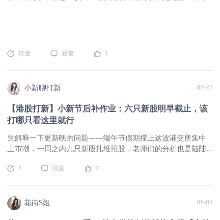
的每周数据图表分享见文末知识星球。 一、周五市场回顾
季度较高的预期门槛意味着，标普500 EPS增速超出一致预期的
策
（Insight First）： 隔夜全球资产表现：巴西>黄金>比特币>铜
幅度可能小于一季度。 4、分析师预期在板块层面差异显著，信
>印股>美债>希腊>美股>日/欧>台股>A股>原油>韩股； 隔夜需
息技术和能源板块是推动标普500整体盈利增长的主力。其他多
要关注的资产表现： 1、宏观层面，油价继续下行，WTI原油自
数板块的中位数股票预计将实现高个位数的EPS增长。在整体板
战争爆发以来首次跌破69美元/桶。驱动油价回落的核心逻辑仍
块层面，分析师预计医疗保健和消费板块的增长尤为疲软。医
转发
回复
1
然是：市场认为石油流量将不受明显干扰地恢复至战前水平，
疗保健板块EPS的预期同比下降主要反映了吉利德科学
地缘风险溢价继续被挤出。 随着油价下跌缓解通胀压力，美债
（Gilead）的在研研发费用。 5、在个股层面，AI基础设施股票
收益率继续走低，美元涨势也暂时停顿。不过，欧元/美元反弹
预计将贡献本季度标普500近60%的EPS增长。前十大贡献股预
小新聊打新
06-22
幅度有限，主要受到贸易政策不确定性压制。特朗普威胁称，
计将占二季度标普500整体盈利增长的近75%，其中美光
如果各国（尤其是欧洲国家）对美国公司征收数字服务税，美
（MU）和英伟达（NVDA）合计占比超过40%。 6、与过去几
【港股打新】小新节后补作业：六只新股明早截止，该
国将对其加征 100% 关税，这限制了欧元进一步上行。最终，
年每个季度一样，超大规模云服务商的资本支出仍是本财报季
打哪只看这里就行
10年期美债收益率降至4.36%，但美元指数仍维持在101点以上
的关注重点。在上季度相关报告发布后，2026年超大规模云服
高位震荡。 美国数据方面，密歇根大学消费者信心和预期终值
先解释一下更新晚的问题——端午节假期撞上这波港交所集中
务商资本支出的一致预测上调了逾10
被上修，但现状指数被下修；同时，美国5月国际贸易逆差扩
上市潮，一周之内九只新股扎堆招股，老师们的分析也是陆陆
大，且显著高于预期，主要原因是进口增长而出口下降。下周
续续才出齐，小新整理完就已经快到截止日了。这期只能精简
1
回复
7
由于感恩节假期缩短，美国非农就业报告将提前至周四发布，
一点写，每只股票直接说重点，子弹该怎么分看最后结论。 今
并将成为下周最重要的市场驱动因素。 2、美股内部：11个板
天聊的六只，全部6月23日截止招股，暗盘6月25日，上市6月
块中有6个连续第四天上涨。医疗保健板块领涨，创下自2022
26日，时间紧迫。 01 芯碁微装（09630.HK） 全球最大PCB直
年6月以来的最佳单周表现；非必需消费品、房地产、必需消费
接成像设备供应商，市占18.8%全球第一，同时是全球直写光刻
花街S姐
06-03
品、公用事业和金融板块也录得涨幅；科技与工业板块表现落
设备第四。AI服务器和汽车电子拉动高端PCB需求，芯碁就是这