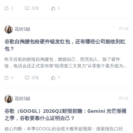
规模超出市场预期，导致交易员降低了对央行在月底政治局会
益EPS1.9~1.95美元，同比增19%。 我们预期苹果本次财报继
2
回复
6
议前会采取降准等更大力度宽松政策的预期。 4、截至 2026 年
续高于市场预期，其中营收1110~1120亿美元，净利润
7 月中旬，在岸与离岸人民币已成为年内对美元即期回报表现最
285~290亿美元，EPS1.93~1.96美元，均略好于市场预期，显
强的亚洲货币，与大幅走弱的日元和韩元形成鲜明对比。人民
示其成本控制能力极强，高端型号出货增加以及高毛利服务业
花街S姐
07-24
币的相对强势并非源于宏观基本面改善，而是由企业结汇行为
务继续中高速增长。 由于近期苹果硬件受益于AI端侧部署而
逆转这一独特的国内结构性因素主导，即规模高达 1.21 万亿美
销量大增，以及其MacOS生态在AI to C时代获得追捧，故其后
谷歌自掏腰包给硬件链发红包，还有哪些公司能收到红
元的累积出口收入正从离岸美元资产回流至在岸市场。这种由
续仍有持续性的增长，甚至领先其它云巨头在AI时代率先完成C
包？
存量头寸驱动的升值反过来对剩余未结汇企业构
端布局。 iPhone销量 拳头产品iPhone方面，因iPhone17系
列饱受好评，叠加国补的满减，还有暂不涨价的决定，因而在
昨天谷歌的财报自掏腰包，燃烧自己，照亮别人。除了硬件
全球和中国都大受欢迎。据第三方机构统计，今年第一季度苹
链，电话会还正式宣布将“租用第三方算力”从零散个案升级为明
果出货量同比逆势大增15.3%，为前几大厂商中出货量增速最快
确的过渡策略，并敲定第三季度（Q3）为扩大落地的时间节
4
回复
7
的，市占率也维持在20%上方。在存储价格暴涨的情况下，全
点。 因此，今天的文章将围绕这一点展开，看看在这条外协产
球智能手机Q2出货量同比跌6.7%，而苹果则在机型平均售价最
业链中，都有哪些确定性最高的受益方。 谷歌的第三方算力网
贵的情况下出货量逆势上扬，可见其产品力。 在中国市场，
络并非随本次财报才启动，而是已运行一年有余，本次财报只
苹果出货量继续同比大增24%，维持在19%，市占率维持在第
是将其从“零散个案”升级为“正式策略”。目前公开可查的核心承
花街S姐
07-22
二的水平，和**基本旗鼓相当。二季度中国大陆智能手机出货
接方如下： 这套网络的架构设计值得关注。 谷歌并未直接与上
谷歌（GOOGL）2026Q2财报前瞻：Gemini 光芒渐褪
量同比下跌2%，但**和苹果增速均在25%左右，小米则下滑了
述转型矿企签订租约，而是搭建了三层合作架构：谷歌输出信
之季，谷歌要靠什么证明自己？
超过20%，K型分化日
用背书，Fluidstack负责运营管理，WULF/CIFR/HUT提供电力
资源与机房场地。 Fluidstack作为承租人与资产持有方签订10-
核心判断：本季GOOGL的业绩大概率超预期：搜索报告口径
25年的长期租约，谷歌为Fluidstack的租约付款义务提供财务担