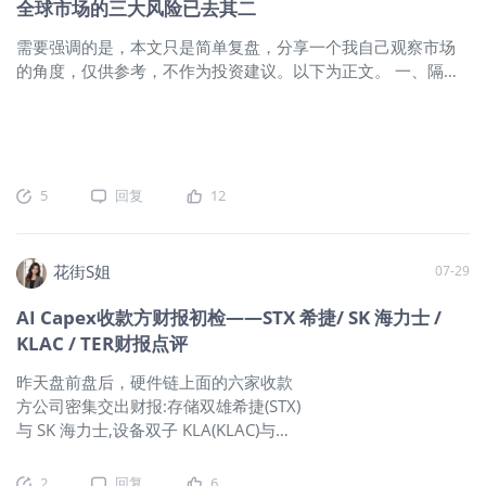
全球市场的三大风险已去其二
就业数据验证；但下方的50日均线已经成为短期的有效支撑，
有支撑”。政府干预只是拿外储在即期市场买日元，能制造短期
下跌空间也有限。 铜价同样创出新高，技术面上进一步打开了
需要强调的是，本文只是简单复盘，分享一个我自己观察市场
反弹，却无法改变这些基本面和资金流方向。因此每次干预
上行空间。比特币则成功突破50日均线，但目前能否真正站稳
的角度，仅供参考，不作为投资建议。以下为正文。 一、隔夜
后，只要政策组合没变，市场就会把日元反弹当成重新卖出的
仍需要继续观
市场回顾 首先，隔夜AI板块大幅反弹，很多人想要找原因。我
机会。 DionysusG，公众号：卫斯李的投研笔记半导体板块暴
自己理解是，美债美元下行只是催化剂，最主要的原因还是跌
力反弹，然后呢？ 所以在不解决日元贬值的核心矛盾下，外汇
到位了，人心思涨。 虽然抄底本质也是赌博，因为市场底部太
干预只是在拖时间，而并不能逆转方向。当然，随着贝森特对
难判断。但在股价已从之前高位的利好不涨到现在低位的利空
日本央行拖延加息的耐性越来越差（详见前文：贝森特的警
不跌，尤其当韩股跌至200日均线的重要支撑位，短期赌反弹的
告：如果日元大幅升值），以及日本民众对日元贬值的趋势越
5
回复
12
胜率和赔率其实已经大幅提升。 我自己感觉，应对市场反身性
来越不满（高市的支持率已经明显下降），未来日本央行鹰派
下跌的最好办法，就是在判断AI板块基本面未变的前提下，如
意外的压力也开始越来也大，这是对全球资产的最大风险，之
果已经错过了跌破支撑位的默认止损，就最好别在低位减仓，
后需要密切关注。 2、在油价和利率压力下，美股上涨广度重新
花街S姐
07-29
尤其在短期没有更具性价比的资产的情况下。而能拿住超跌资
收窄，能源股确定性利好，科技股继续分化，但大盘科技股表
产的底气，要么是你足够的风险偏好，要么是你一直以来分散
现韧性。技术面来看，科技板块仍受制于上方明确的下降趋势
AI Capex收款方财报初检——STX 希捷/ SK 海力士 /
配置的习惯，后者还能让你敢于加仓。 当然，任何超跌资产短
线，尚未形成有效突破，短期拖累主要来自内存股。相对而
KLAC / TER财报点评
期反弹肯定都是普涨，但想要涨回前高仍然任重道远，更大可
言，MAGS重新站上200日均线，虽然仍受制于50日均线。 往
能是后面开始分化，具体哪些资产可能跑赢，我们之后可以一
昨天盘前盘后，硬件链上面的六家收款
后看，正如此前文章提到的（全球市场的三大风险已去其
起观察。 下面是具体复盘—— 隔夜全球资产表现：韩/台>日股
方公司密集交出财报:存储双雄希捷(STX)
二），短期市场面临的最大风险仍是
>巴西/希腊>铜>欧股>比特币>美股>黄金>A股>印股>美债>原
与 SK 海力士,设备双子 KLA(KLAC)与泰
油； 隔夜需要关注的资产表现： 1、宏观：外交缓和压制油
瑞达(TER)。 这四份财报集体证明超大规
价，美联储余波推动曲线陡峭化，美元多头出现踩踏 由于持续
模云厂商的资本开支,已经真金白银地反
2
回复
6