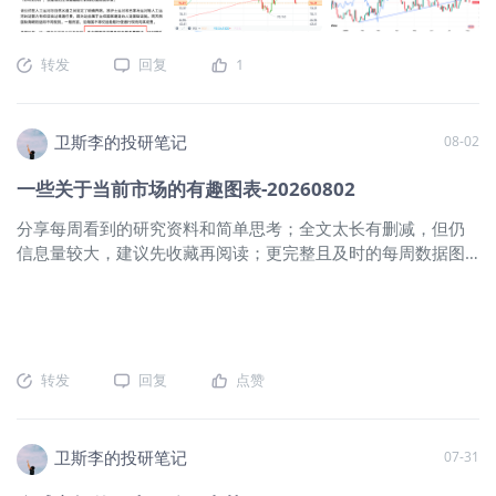
雷清除工作，然后设定60天过渡期内不收取通行费，但伊朗和
阿曼官方此前一直强调需以安全航行、物流保障及环境保护为
转发
回复
1
名收取“服务费”。特朗普试图将该协议包装为美伊间接谈判的成
果，暗示美国会在该协议上做出妥协。 该进展跟我在昨天文章
里提到的方向保持一致： 受协议达成影响，油价得以维持在80
卫斯李的投研笔记
08-02
美元以下的低位，已经接近本轮冲突升级前水平。 随着原油价
格回落，10年期美债收益率基本走平，而MOVE指数继续下
一些关于当前市场的有趣图表-20260802
行，并跌破趋势线；美元指数同样小幅回落，目前仍在两个月
低点附近震荡。这些均对风险资产提供支持。 2、油价回落对顺
分享每周看到的研究资料和简单思考；全文太长有删减，但仍
周期板块构成明确利好，原材料、可选消费及金融板块领涨，
信息量较大，建议先收藏再阅读；更完整且及时的每周数据图
通信和科技板块受谷歌股价拖累而表现落后，因该公司AI核心
表分享见文末知识星球。 一、周五市场回顾（Insight First）：
人才出现进一步流失。 从技术面来看，除金融板块仍保持较明
简单说下周五全球市场值得关注的边际变化： 1、10年期美债
确的上升趋势外（但RSI显示顶背离，持续性存疑），其余大部
收益率升至4.73%，创年内新高，美元指数却连续第三个交易日
分板块继续维持震荡。其中，原材料和工业板块已经运行至震
下跌，并跌破100的关键位。两者走势相反，本质源于美债被抛
荡区间上沿，即短期技术面表现强势的均为顺周期板块。 主题
售，也就是日本为了干预汇率，可能通过出售美债筹集买入日
转发
回复
点赞
方面走势同样分化，矿业股领涨；SMH和CHAT在50日均线附
元所需资金。所以昨天有朋友后台留言问美日联合干预汇率的
近受到明显压制，MAGS同样维持高位震荡。 3、商品方面，随
影响，其实贝森特能配合干预日元甚至欧元，也是为了保护美
着油价回落带动实际利率下行，黄金突破50日均线，下一个阻
债不被抛售的无奈之举。 之前文章也提到过： 总结一句：今年
卫斯李的投研笔记
07-31
力位在200日均线附近（对应4%左右的潜在上涨空间），GDX
日元贬值严重，是因为市场同时在交易“日本实际利率太低、央
走势类似。但本轮上涨能否进一步延续，仍需要等待周五非农
行加息太慢、财政纪律变差、日股上涨带来对冲卖盘、美元仍