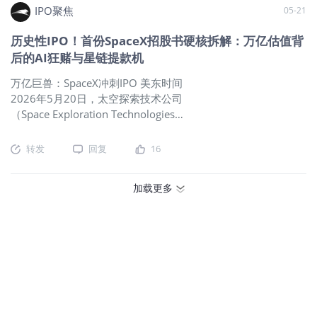
级别的财报，市场应该继续狂欢才对。
跟不跟得上”的叙事。这是周期中段最具盈利弹性的窗口。 第三
IPO聚焦
05-21
但现实却是——英伟达盘后股价先冲
是单机价值量提升被低估。产品组合升级带来的 ASP 上行是一
高，随后快速跳水，一度跌超3%，甚至
历史性IPO！首份SpaceX招股书硬核拆解：万亿估值背
条贯穿所有环节的隐性贝塔：同样的出货量，对应的价值量在
周四仍然收跌1.77%。 整个盘面其实很
后的AI狂赌与星链提款机
系统性抬高。这一点在液冷、供电、互连等“配套”环节体现得最
有意思。一边，是公司继续刷新AI时代
明显，却最容易在自上而下的总量框架里被忽略。 把三条线结
的增长纪录；另一边，却是资金开始明
万亿巨兽：SpaceX冲刺IPO 美东时间
合起来，配置优先级应当是：供给瓶颈环节 > 价值量上移环节
显犹豫。市场似乎正在进入一种新的状
2026年5月20日，太空探索技术公司
> 纯量增环节。 方向一：算力“机柜化”与供电革命 AI 服务器的
态：现在的英伟达，已经不是“超预期”就
（Space Exploration Technologies
交付形态正从板卡、整机走向整机柜级集成，整机 ODM 厂商
够了，而是必须“远超预期”，甚至还得顺
Corp.，简称SpaceX）正式向美国证券
的存在感空前。最值得关注的产业变化是供电架构向 800 VDC
带重新抬高未来两三年的增长天花板，
交易委员会（SEC）递交了Form S-1招
转发
回复
16
高压直流演进：在单机柜功率迈向百千
市场才愿意继续给估值。 说白了，英伟
股书，计划在纳斯达克（Nasdaq）以及
达现在开始交“完美税”了。 AI算力需
纳斯达克德克萨斯州分所（Nasdaq
加载更多
求，依旧强得夸张 先看财报本身。如果
Texas）挂牌上市，股票交易代码拟定
单纯从数据角度看，这份财报几乎挑不
为“SPCX”。 此次首次公开募股（IPO）
出什么明显毛病。英伟达第一财季营收
由高盛、摩根士丹利、美国银行证券、
达到816.2亿美元，高于市场预期的790
花旗集团和摩根大通等23家顶级华尔街
亿美元左右；调整后EPS为1.87美元，
机构共同担任联合账簿管理人，其全球
同样高于市场预期。真正最核心的，还
募资规模预计高达750亿美元至800亿美
是数据中心业务。这一季度，英伟达数
元，寻求高达1.75万亿至2万亿美元的上
据中心收入达到752亿美元，同比暴增
市估值。这不仅将刷新全球资本市场历
92%，环比继续增长21%，不仅再度刷
史上的募资与估值纪录，也标志着商业