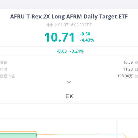
AFRU
T-Rex 2X Long AFRM Daily Target ETF
休市中
08-07 16:00:00 EDT
10.71
-0.50
-4.43%
-0.03
-0.24%
最低
10.59
昨收
11.20
流通市值
198.06万
换手率
10.10%
ROE
--
日K
52周最低
4.05
股息收益率
0.00
R