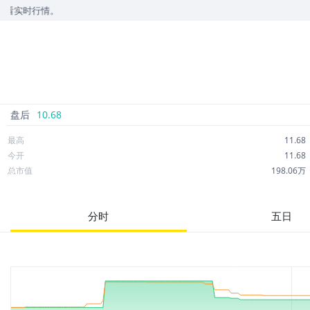
时行情。
盘后
10.68
最高
11.68
今开
11.68
总市值
198.06万
成交额
20.04万
市净率
--
分时
五日
52周最高
26.69
股息
0.00