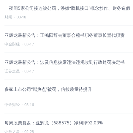
一夜间5家公司接连被处罚，涉嫌“脑机接口”概念炒作、财务造假
财闻
·
03-18
亚辉龙最新公告：王鸣阳辞去董事会秘书职务董事长暂代职责
中金财经
·
03-17
亚辉龙最新公告：涉及信息披露违法违规收到行政处罚决定书
证券之星
·
03-17
多家上市公司“蹭热点”被罚，信披质量待提升
中金财经
·
03-16
每周股票复盘：亚辉龙（688575）净利降92.03%
证券之星
·
02-28