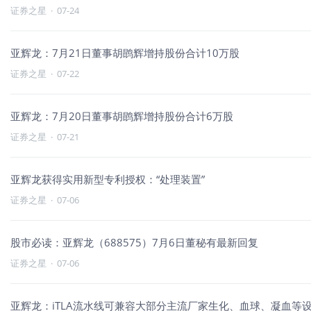
证券之星
·
07-24
亚辉龙：7月21日董事胡鹍辉增持股份合计10万股
证券之星
·
07-22
亚辉龙：7月20日董事胡鹍辉增持股份合计6万股
证券之星
·
07-21
亚辉龙获得实用新型专利授权：“处理装置”
证券之星
·
07-06
股市必读：亚辉龙（688575）7月6日董秘有最新回复
证券之星
·
07-06
亚辉龙：iTLA流水线可兼容大部分主流厂家生化、血球、凝血等