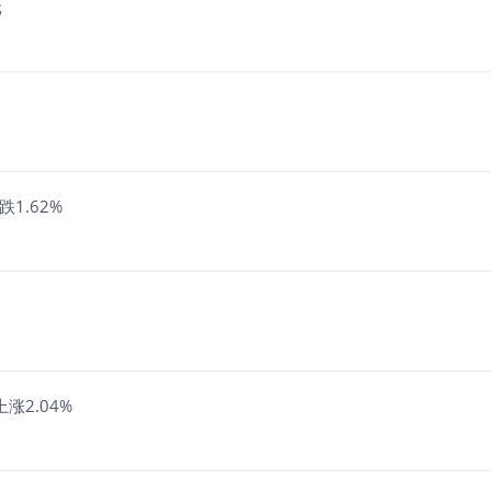
元
1.62%
涨2.04%