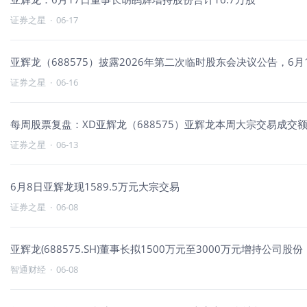
证券之星
·
06-17
亚辉龙（688575）披露2026年第二次临时股东会决议公告，6月1
证券之星
·
06-16
每周股票复盘：XD亚辉龙（688575）亚辉龙本周大宗交易成交额
证券之星
·
06-13
6月8日亚辉龙现1589.5万元大宗交易
证券之星
·
06-08
亚辉龙(688575.SH)董事长拟1500万元至3000万元增持公司股份
智通财经
·
06-08