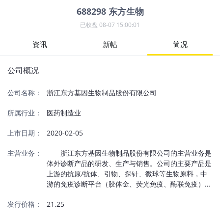
688298
东方生物
已收盘
08-07 15:00:01
资讯
新帖
简况
公司概况
公司名称：
浙江东方基因生物制品股份有限公司
所属行业：
医药制造业
上市日期：
2020-02-05
主营业务：
浙江东方基因生物制品股份有限公司的主营业务是
体外诊断产品的研发、生产与销售。公司的主要产品是
上游的抗原/抗体、引物、探针、微球等生物原料，中
游的免疫诊断平台（胶体金、荧光免疫、酶联免疫）、
分子诊断平台（PCR核酸+FISH荧光原位杂交）、流式
发行价格：
21.25
荧光（液态芯片）平台、生化诊断平台相关的诊断试剂
以及配套诊断仪器，下游第三方独立检测实验室等构