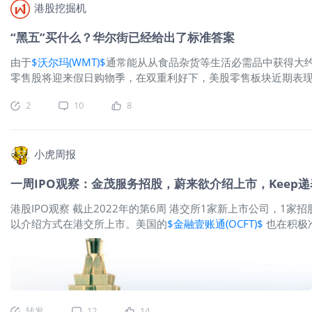
港股挖掘机
“黑五”买什么？华尔街已经给出了标准答案
由于
$沃尔玛(WMT)$
通常能从从食品杂货等生活必需品中获得大约
零售股将迎来假日购物季，在双重利好下，美股零售板块近期表现
(WMT.US)在公布财报后的第一个交易日涨超6%;服饰零售商罗
2
10
8
市，而是属于
$伯灵顿百货(BURL)$
(BURL.US)、Gap In
品遇冷
$塔吉特(TGT)$
成零售股输家美国第二大零售商塔吉特(TG
受到通胀、加息和经济不确定性的影响。对于即将到来的年底假日
减20-30亿美元成本，但没有给出具体的细节，仅表示“目前的
小虎周报
一周IPO观察：金茂服务招股，蔚来欲介绍上市，Keep
港股IPO观察 截止2022年的第6周 港交所1家新上市公司，1家
以介绍方式在港交所上市。美国的
$金融壹账通(OCFT)$
也在积极
国金茂(00817)$
的物业管理公司
$金茂服务(00816)$
； 通过聆讯
麻辣烫餐饮企业杨国福麻辣烫； 中国以平台为中心的决策类人工
国最大的设备运营服务提供商宏信建发； 提供创新介入医疗器械
转发
12
14