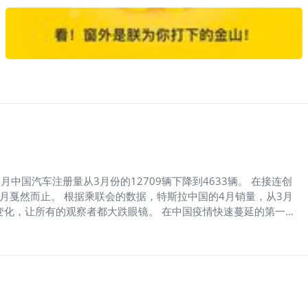
没有分清哪个应该拿到天荒地老的，哪个应该三天就跑的，比如腾讯
的2020年投资大复盘，与各位虎友共勉。
月中国汽车注册量从3月份的12709辆下降到4633辆。 在接连创
月戛然而止。 根据乘联会的数据，特斯拉中国的4月销量，从3月
来的变化，让所有的观察者都大跌眼镜。 在中国疫情快速蔓延的第一
扶摇直上，让人瞠目结舌。很多人无耐接受了这样一个事实：特斯拉
长——它怎么会突然暴跌？ Model 3去哪了？ 根据第一电动
量3635辆，共有7576辆Modle 3去向不明。 这7千多台Model
美国工厂停工，上海工厂就变成了唯一在产Model 3的产能基地，为
阅海关出口数据后发现，并没有特斯拉中国大宗出口的记录。 还
委联合发布2020年补贴政策，明确补贴前销售指导价上限为30