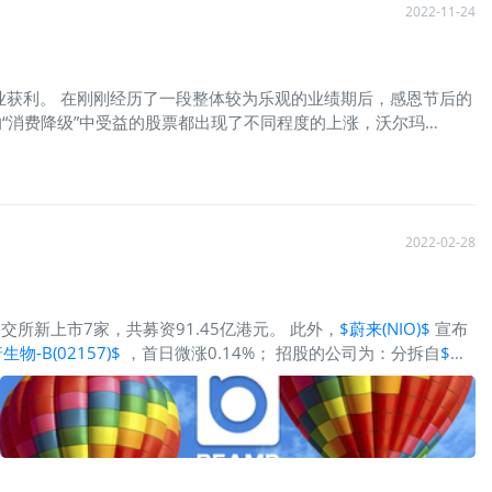
2022-11-24
业获利。 在刚刚经历了一段整体较为乐观的业绩期后，感恩节后的
“消费降级”中受益的股票都出现了不同程度的上涨，沃尔玛
，涨得最好的零售股并不是沃尔玛、
$好市多(COST)$
之类的零售超
通胀下的“消费降级”，“黑五”能否继续提振零售板块还是未知数。高端消费
度利润腰斩，下调年末购物季的销售和利润指引，CEO警告消费者越发
降，这也是近5年来的头一回。公司宣布准备在未来3年时间内削
强购买力的行为正逐渐
2022-02-28
交所新上市7家，共募资91.45亿港元。 此外，
$蔚来(NIO)$
宣布
生物-B(02157)$
，首日微涨0.14%； 招股的公司为：分拆自
$中
生物(IMAB)$
等参与发起的SPAC Vivere Lifesciences 中国最大的
技公司纽脉医疗； 分拆自
$东软集团(600718)$
的东软熙康； 中