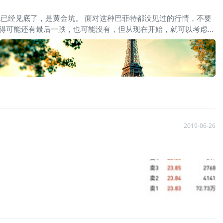
 当下的行情，有人说还得跌，有人说已经见底了，是黄金坑。 面对这种巴菲特都没见过的行情，不要
觉得可能还有最后一跌，也可能没有，但从现在开始，就可以考虑分
. 最后，继续分享今日强势股，我再次提一下，这些股票并不一定是
，会第二天就连续大涨，比如
$微创医疗(00853)$
,箭头所指之处的
比如：
$九毛九(09922)$
但是，最近失败更多的，比如前两天的
$李
大家，这些股票今天很强势。如果近期大盘不是特别差的话，里面
2019-06-26