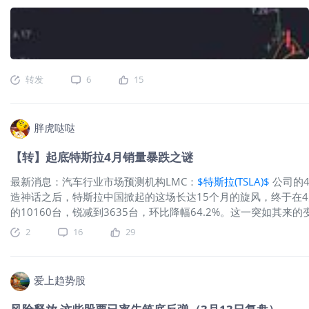
来的流水账接下来总结一下，最主要的教训是交易计划不清晰，
燥，更能承受巨大振幅波动，以及激发了自己的学习动力，就是我
转发
6
15
胖虎哒哒
【转】起底特斯拉4月销量暴跌之谜
最新消息：汽车行业市场预测机构LMC：
$特斯拉(TSLA)$
公司的4
造神话之后，特斯拉中国掀起的这场长达15个月的旋风，终于在4
的10160台，锐减到3635台，环比降幅64.2%。这一突如其
季度，几乎所有汽车的销量都遭遇腰斩，但Model 3的销量却
2
16
29
是个可以超越现实的存在，因此下意识地预估其4月销量肯定会继续增
研究院的统计，4月国产Model 3产量为 11211 辆，大幅高于于销售
3去哪了？ 一个猜测是：Model 3被调去欧洲了——由于特斯拉
爱上趋势股
满足欧洲市场需求，不得已从中国紧急调货到欧洲。但第一电动查
有一个声音是：降价预期导致用户捂单，造成4月订单锐减。但三部