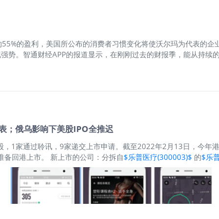
55%的盈利，美国所公布的消费者习惯变化将使沃尔玛为代表的企
强势。智通财经APP的报道显示，在刚刚过去的财报季，能从持续的
斯百货(ROST.US)同样因为乐观的业绩指引涨超15%。值得一提的是
c(GPS.US)、罗斯百货等服装零售商。但调查显示美国消费者正在面临高
T.US)在发布财报后却惨跌13%，创近半年最大跌幅，因公司三季
季，塔吉特高管直白地预期今年最后三个月的可比销售收入将同比下
计划中尚不包含大面积裁员或冻结招聘”。塔吉特表示，美国消费者的
递表；俄乌影响下美股IPO全推迟
招股，1家通过聆讯，9家递交上市申请。截至2022年2月13日，今年港
准备回港上市。 新上市的公司：分拆自
$乐普医疗(300003)$
的
$乐普
的公司包括：医疗服务提供商云康生物 递表： 鼎佩资产管理、
$天境
智能市场排名第一的第四范式； 开发心脏瓣膜器械的未有盈利生物科
的未盈利生物科技公司禾木生物； 医疗服务生态