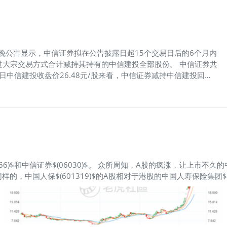
明显，当价值背离时，中信证券高位出货，资本是逐利的。
。昨晚公告显示，中信证券拟在公告披露日起15个交易日后的6个月内
过大宗交易方式合计减持其持有的中信建投全部股份。 中信证券共
5日中信建投收盘价26.48元/股来看，中信证券减持中信建投回笼
)$和中信证券$(06030)$。 众所周知，A股的疯涨，让上市不久的
的，中国人保$(601319)$的A股相对于港股的中国人寿保险集团$
，还在积极释放“牛市”信号。 “中信”跟“中信XX”打架，估计也不
说中信建投基本上只是挂了一个“中信”的名字罢了。那么问题来了。