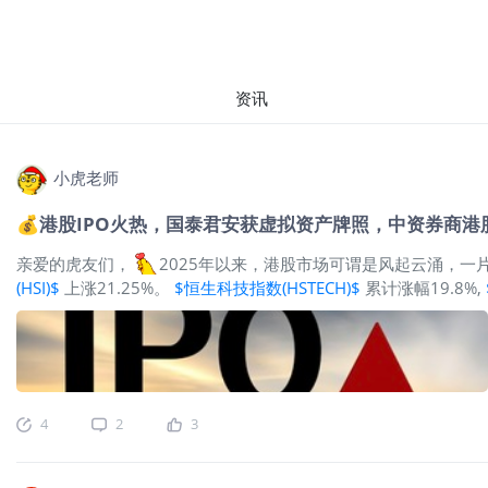
资讯
小虎老师
💰港股IPO火热，国泰君安获虚拟资产牌照，中资券商港
亲爱的虎友们，
2025年以来，港股市场可谓是风起云涌，一
(HSI)$
上涨21.25%。
$恒生科技指数(HSTECH)$
累计涨幅19.8%,
初至今上涨41.87%，
$腾讯控股(00700)$
年初至今上涨23.3
下相关的ETF，比如
$恒生科技ETF(03032)$
$南方恒生科技(03033
亿港元，较去年同期1102亿港元上升120%; 港交所5月市场平均
4
2
3