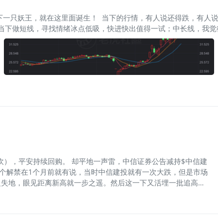
也仅能影响一周的销售，绝不至于砍掉7000张订单。 真相到底是
国只接到了3635张订单——此前积累的所有订单，1到3月都已消
​​​​​​​​​​​​​​​​​​​​​​​​​​​​​​​​​​​​​​​​​​​​​​​​​
一电动：“随着特斯拉Model 3产
 当下做短线，寻找情绪冰点低吸，快进快出值得一试；中长线，我
以先买上一点，不用全仓，但至少要跟她发生一些关系。 ... ..
金在运作的股票。 这类股票，往往非常具有韧性，在行情好的时候
跌韧性，当出现回调回调下跌时，会有资金来兜底，而出现强势反弹，
都跌破了支撑。 所以，怎么买是需要你自己的策略的，我只是告诉
坎），平安持续回购。 却平地一声雷，中信证券公告减持$中信建
其实这个解禁在1个月前就有说，当时中信建投就有一次大跌，但是市场
复失地，眼见距离新高就一步之遥。然后这一下又活埋一批追高韭
需要稳定的时候迫不及待减持，牛市发动机中信这招有点想不通。
66)$ 的AH差价，要不是今天A股的中信建投跌停，差价可是有5倍。同
，但是差价可以这么离谱，到底是A股的被高估还是港股的被低估