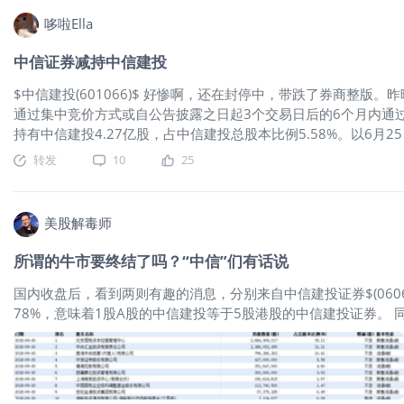
呢？ 中信建投连续涨这么多天，港股部分巍然不动，可见答案很
哆啦Ella
中信证券减持中信建投
$中信建投(601066)$ 好惨啊，还在封停中，带跌了券商整版
通过集中竞价方式或自公告披露之日起3个交易日后的6个月内通
持有中信建投4.27亿股，占中信建投总股本比例5.58%。以6月2
资金将达到113亿元。$天风证券(601162)$
转发
10
25
美股解毒师
所谓的牛市要终结了吗？“中信”们有话说
国内收盘后，看到两则有趣的消息，分别来自中信建投证券$(06066
78%，意味着1股A股的中信建投等于5股港股的中信建投证券。 同样
天荒的“卖出”评级 但是中信建投并不这么认为，自己涨得疯还不够
证券5%的股份，而后者的主要股东是北京国资委和汇金。也就是
卖出评级呢？ （狗头脸） #何以解忧唯有暴富#