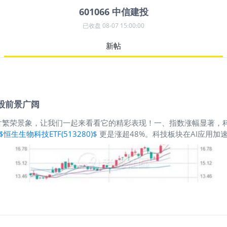
601066
中信建投
已收盘
08-07 15:00:00
新帖
股前景广阔
片繁荣景象，让我们一起来看看它的精彩表现！一、指数涨幅显著，科
$恒生生物科技ETF(513280)$
更是涨超48%。科技板块在AI应用
7%。生物科技领域也是涨势强劲，创新药股表现突出，年内已有超过2
)$
，它们都是捕捉板块行情的不错工具。二、投活跃度大幅提升，市场
每日成交金额达2103亿港元，较去年同期的1398亿港元上涨50%。截至