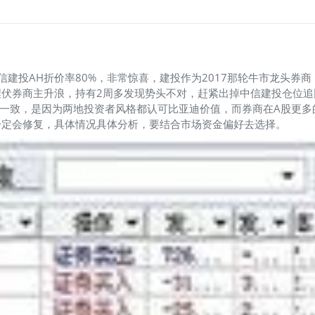
信建投AH折价率80%，非常惊喜，建投作为2017那轮牛市龙头
埋伏券商主升浪，持有2周多发现势头不对，赶紧出掉中信建投仓位追
最终一致，是因为两地投资者风格都认可比亚迪价值，而券商在A股更
一定会修复，具体情况具体分析，要结合市场资金偏好去选择。