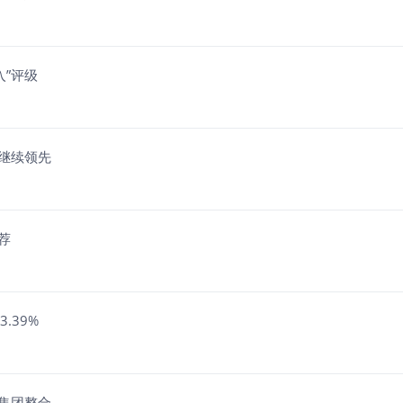
”评级
额继续领先
荐
.39%
集团整合