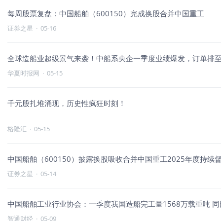
每周股票复盘：中国船舶（600150）完成换股合并中国重工
证券之星
·
05-16
全球造船业超级景气来袭！中船系央企一季度业绩爆发，订单排至2
华夏时报网
·
05-15
千元股扎堆涌现，历史性疯狂时刻！
格隆汇
·
05-15
中国船舶（600150）披露换股吸收合并中国重工2025年度持续督
证券之星
·
05-14
中国船舶工业行业协会：一季度我国造船完工量1568万载重吨 同
智通财经
·
05-09