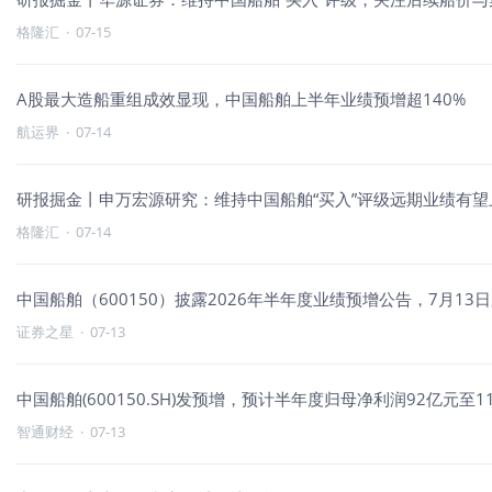
格隆汇
·
07-15
A股最大造船重组成效显现，中国船舶上半年业绩预增超140%
航运界
·
07-14
研报掘金丨申万宏源研究：维持中国船舶“买入”评级远期业绩有望
格隆汇
·
07-14
中国船舶（600150）披露2026年半年度业绩预增公告，7月13日
证券之星
·
07-13
中国船舶(600150.SH)发预增，预计半年度归母净利润92亿元至110
智通财经
·
07-13