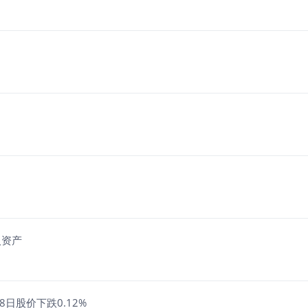
入资产
日股价下跌0.12%