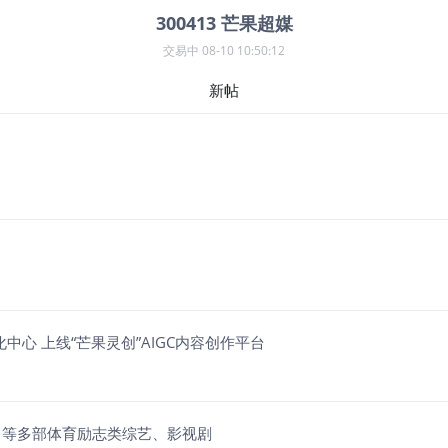
300413
芒果超媒
交易中
08-10 10:50:12
新帖
中心 上线“芒果灵创”AIGC内容创作平台
》等多部体育励志类综艺、影视剧